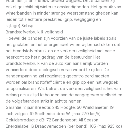
voor met ijs en sneeuw bedekt wegdek. Deze banden zijn
enkel geschikt bij winterse omstandigheden. Het gebruik van
winterbanden in minder strenge weersomstandigheden kan
leiden tot slechtere prestaties (grip. wegligging en
slijtage).&nbsp:
Brandstofverbruik & veiligheid
Hoewel de banden zijn voorzien van de juiste labels zoals
het griplabel en het energielabel. willen wij benadrukken dat
het brandstofverbruik en de verkeersveiligheid met name
neerkomt op het rijgedrag van de bestuurder. Het
brandstofverbruik van de auto kan aanzienlijk worden
verminderd door ecologisch verantwoord te rijden. De
bandenspanning zal regelmatig gecontroleerd moeten
worden om brandstofefficiëntie en grip op een nat wegdek
te optimaliseren. Wat betreft de verkeersveiligheid is het van
belang om u altijd te houden aan de aangegeven snelheid en
de volgafstanden strikt in acht te nemen.
Garantie: 2 jaar Breedte: 245 Hoogte: 50 Wieldiameter: 19
Inch velgen: 19 Snelheidsindex: W (max 270 km/h)
Geluidsproductie dB: 72 Bandensoort: All Season
Energielabel: B Draagvermogen (per band): 105 (max 925 kg)