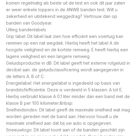
komen regelmatig als beste uit de test en ook dit jaar zaten
er weer enkele toppers in de ANWB banden test. Wilt u
zekerheid en uitstekend weggedrag? Vertrouw dan op
banden van Goodyear.
Uitleg bandenlabels
Grip label: Dit label laat zien hoe efficiënt een voertuig kan
remmen op een nat wegdek. Hierbij heeft het label A de
hoogste veiligheid en de kortste remweg. E heeft hierbij een
lagere veiligheid en een langere remweg
Geluidsproductie in dB: Dit label geeft het externe rolgeluid in
decibel aan. de geluidsclassificering wordt aangegeven in
de letters A. B of C.
Energielabel: Het energielabel is ingedeeld op basis van
brandstofefficiëntie. Deze is verdeeld in 5 klassen: A tot E.
Hierbij verbruikt klasse A 0.1 liter minder dan een band met de
klasse B per 100 kilometer.&nbsp:
Snelheidsindex: Dit label geeft de maximale snelheid wat mag
worden gereden met de band aan. Hiervoor houdt u de
maximale snelheid aan dat bij uw auto is opgegeven.
Sneeuwlogo: Dit label toont aan of de banden geschikt zijn