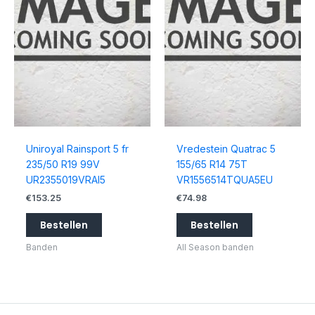
Uniroyal Rainsport 5 fr
Vredestein Quatrac 5
235/50 R19 99V
155/65 R14 75T
UR2355019VRAI5
VR1556514TQUA5EU
€
153.25
€
74.98
Bestellen
Bestellen
Banden
All Season banden