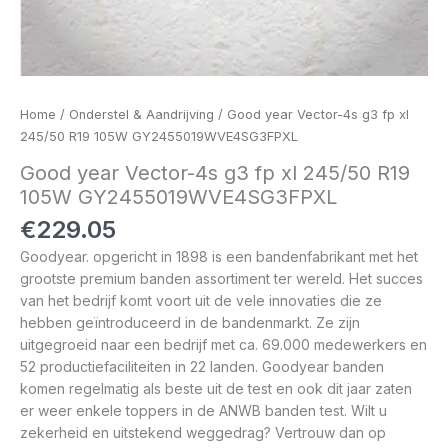
Home
/
Onderstel & Aandrijving
/ Good year Vector-4s g3 fp xl
245/50 R19 105W GY2455019WVE4SG3FPXL
Good year Vector-4s g3 fp xl 245/50 R19
105W GY2455019WVE4SG3FPXL
€
229.05
Goodyear. opgericht in 1898 is een bandenfabrikant met het
grootste premium banden assortiment ter wereld. Het succes
van het bedrijf komt voort uit de vele innovaties die ze
hebben geïntroduceerd in de bandenmarkt. Ze zijn
uitgegroeid naar een bedrijf met ca. 69.000 medewerkers en
52 productiefaciliteiten in 22 landen. Goodyear banden
komen regelmatig als beste uit de test en ook dit jaar zaten
er weer enkele toppers in de ANWB banden test. Wilt u
zekerheid en uitstekend weggedrag? Vertrouw dan op