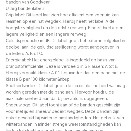
banden van Goodyear.
Uitleg bandenlabels
Grip label: Dit label laat zien hoe efficiënt een voertuig kan
remmen op een nat wegdek. Hierbij heeft het label A de
hoogste veiligheid en de kortste remweg. E heeft hierbij een
lagere veiligheid en een langere remweg
Geluidsproductie in dB: Dit label geeft het externe rolgeluid in
decibel aan. de geluidsclassificering wordt aangegeven in
de letters A. B of C.
Energielabel: Het energielabel is ingedeeld op basis van
brandstofefficiëntie. Deze is verdeeld in 5 klassen: A tot E.
Hierbij verbruikt klasse A 0.1 liter minder dan een band met de
klasse B per 100 kilometer.&nbsp:
Snelheidsindex: Dit label geeft de maximale snelheid wat mag
worden gereden met de band aan. Hiervoor houdt u de
maximale snelheid aan dat bij uw auto is opgegeven.
Sneeuwlogo: Dit label toont aan of de banden geschikt zijn
voor met ijs en sneeuw bedekt wegdek. Deze banden zijn
enkel geschikt bij winterse omstandigheden. Het gebruik van
winterbanden in minder strenge weersomstandigheden kan
leiden tot slechtere prestaties (grip. wegligging en