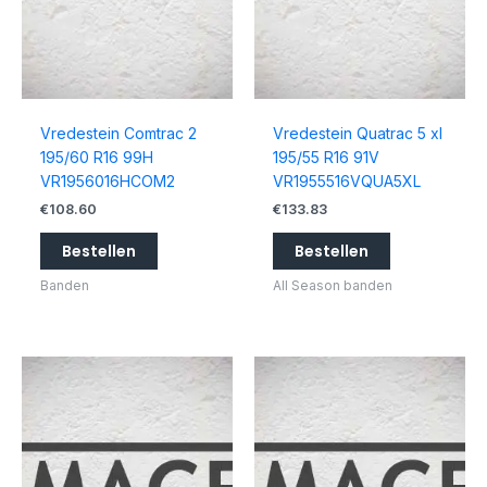
Vredestein Comtrac 2
Vredestein Quatrac 5 xl
195/60 R16 99H
195/55 R16 91V
VR1956016HCOM2
VR1955516VQUA5XL
€
108.60
€
133.83
Bestellen
Bestellen
Banden
All Season banden