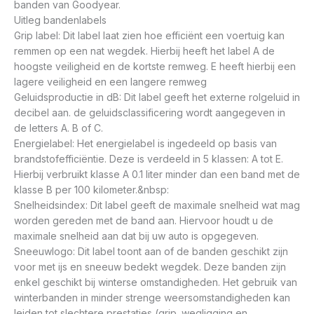
banden van Goodyear.
Uitleg bandenlabels
Grip label: Dit label laat zien hoe efficiënt een voertuig kan
remmen op een nat wegdek. Hierbij heeft het label A de
hoogste veiligheid en de kortste remweg. E heeft hierbij een
lagere veiligheid en een langere remweg
Geluidsproductie in dB: Dit label geeft het externe rolgeluid in
decibel aan. de geluidsclassificering wordt aangegeven in
de letters A. B of C.
Energielabel: Het energielabel is ingedeeld op basis van
brandstofefficiëntie. Deze is verdeeld in 5 klassen: A tot E.
Hierbij verbruikt klasse A 0.1 liter minder dan een band met de
klasse B per 100 kilometer.&nbsp:
Snelheidsindex: Dit label geeft de maximale snelheid wat mag
worden gereden met de band aan. Hiervoor houdt u de
maximale snelheid aan dat bij uw auto is opgegeven.
Sneeuwlogo: Dit label toont aan of de banden geschikt zijn
voor met ijs en sneeuw bedekt wegdek. Deze banden zijn
enkel geschikt bij winterse omstandigheden. Het gebruik van
winterbanden in minder strenge weersomstandigheden kan
leiden tot slechtere prestaties (grip. wegligging en