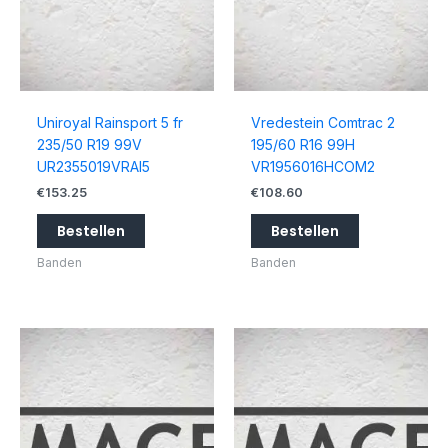
Uniroyal Rainsport 5 fr
Vredestein Comtrac 2
235/50 R19 99V
195/60 R16 99H
UR2355019VRAI5
VR1956016HCOM2
€
153.25
€
108.60
Bestellen
Bestellen
Banden
Banden