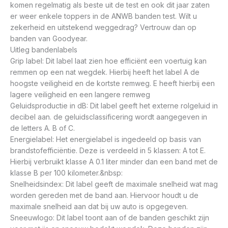
komen regelmatig als beste uit de test en ook dit jaar zaten
er weer enkele toppers in de ANWB banden test. Wilt u
zekerheid en uitstekend weggedrag? Vertrouw dan op
banden van Goodyear.
Uitleg bandenlabels
Grip label: Dit label laat zien hoe efficiënt een voertuig kan
remmen op een nat wegdek. Hierbij heeft het label A de
hoogste veiligheid en de kortste remweg. E heeft hierbij een
lagere veiligheid en een langere remweg
Geluidsproductie in dB: Dit label geeft het externe rolgeluid in
decibel aan. de geluidsclassificering wordt aangegeven in
de letters A. B of C.
Energielabel: Het energielabel is ingedeeld op basis van
brandstofefficiëntie. Deze is verdeeld in 5 klassen: A tot E.
Hierbij verbruikt klasse A 0.1 liter minder dan een band met de
klasse B per 100 kilometer.&nbsp:
Snelheidsindex: Dit label geeft de maximale snelheid wat mag
worden gereden met de band aan. Hiervoor houdt u de
maximale snelheid aan dat bij uw auto is opgegeven.
Sneeuwlogo: Dit label toont aan of de banden geschikt zijn