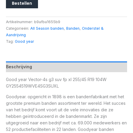
Bestellen
Artikelnummer:
b9afba1655b9
Categorieën:
All Season banden
,
Banden
,
Onderstel &
Aandrijving
Tag:
Good year
Beschrijving
Good year Vector-4s g3 suv fp xl 255/45 R19 104W
GY2554519WVE4SG3SUXL
Goodyear. opgericht in 1898 is een bandenfabrikant met het
grootste premium banden assortiment ter wereld. Het succes
van het bedrijf komt voort uit de vele innovaties die ze
hebben geïntroduceerd in de bandenmarkt. Ze zijn
uitgegroeid naar een bedrijf met ca. 69.000 medewerkers en
52 productiefaciliteiten in 22 landen. Goodyear banden