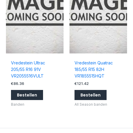
Vredestein Ultrac
Vredestein Quatrac
205/55 R16 91V
185/55 R15 82H
VR2055516VULT
VR1855515HQT
€
86.36
€
121.42
Bestellen
Bestellen
Banden
All Season banden