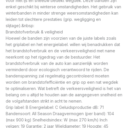
voor met ijs en sneeuw bedekt wegdek. Deze banden zijn
enkel geschikt bij winterse omstandigheden. Het gebruik van
winterbanden in minder strenge weersomstandigheden kan
leiden tot slechtere prestaties (grip. wegligging en
slijtage).&nbsp:
Brandstofverbruik & veiligheid
Hoewel de banden zijn voorzien van de juiste labels zoals
het griplabel en het energielabel. willen wij benadrukken dat
het brandstofverbruik en de verkeersveiligheid met name
neerkomt op het rijgedrag van de bestuurder. Het
brandstofverbruik van de auto kan aanzienlijk worden
verminderd door ecologisch verantwoord te rijden. De
bandenspanning zal regelmatig gecontroleerd moeten
worden om brandstofefficiëntie en grip op een nat wegdek
te optimaliseren. Wat betreft de verkeersveiligheid is het van
belang om u altijd te houden aan de aangegeven snelheid en
de volgafstanden strikt in acht te nemen.
Grip label: B Energielabel: C Geluidsproductie dB: 71
Bandensoort: All Season Draagvermogen (per band): 104
(max 900 kg) Snelheidsindex: W (max 270 km/h) Inch
velgen: 19 Garantie: 2 jaar Wieldiameter: 19 Hoogte: 45