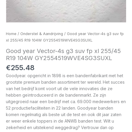
Home
/
Onderstel & Aandrijving
/ Good year Vector-4s g3 suv fp
xl 255/45 R19 104W GY2554519WVE4SG3SUXL
Good year Vector-4s g3 suv fp xl 255/45
R19 104W GY2554519WVE4SG3SUXL
€
255.48
Goodyear. opgericht in 1898 is een bandenfabrikant met het
grootste premium banden assortiment ter wereld. Het succes
van het bedrijf komt voort uit de vele innovaties die ze
hebben geïntroduceerd in de bandenmarkt. Ze zijn
uitgegroeid naar een bedrijf met ca. 69.000 medewerkers en
52 productiefaciliteiten in 22 landen. Goodyear banden
komen regelmatig als beste uit de test en ook dit jaar zaten
er weer enkele toppers in de ANWB banden test. Wilt u
zekerheid en uitstekend weggedrag? Vertrouw dan op