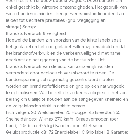
voor met ijs en sneeuw bedekt wegdek. Deze banden zijn
enkel geschikt bij winterse omstandigheden. Het gebruik van
winterbanden in minder strenge weersomstandigheden kan
leiden tot slechtere prestaties (grip. wegligging en
slijtage).&nbsp:
Brandstofverbruik & veiligheid
Hoewel de banden zijn voorzien van de juiste labels zoals
het griplabel en het energielabel. willen wij benadrukken dat
het brandstofverbruik en de verkeersveiligheid met name
neerkomt op het rijgedrag van de bestuurder. Het
brandstofverbruik van de auto kan aanzienlijk worden
verminderd door ecologisch verantwoord te rijden. De
bandenspanning zal regelmatig gecontroleerd moeten
worden om brandstofefficiëntie en grip op een nat wegdek
te optimaliseren. Wat betreft de verkeersveiligheid is het van
belang om u altijd te houden aan de aangegeven snelheid en
de volgafstanden strikt in acht te nemen.
Inch velgen: 20 Wieldiameter: 20 Hoogte: 45 Breedte: 255
Snelheidsindex: W (max 270 km/h) Draagvermogen (per
band): 105 (max 925 kg) Bandensoort: All Season
Geluidsproductie dB: 72 Energielabel: C Grip label: B Garantie: