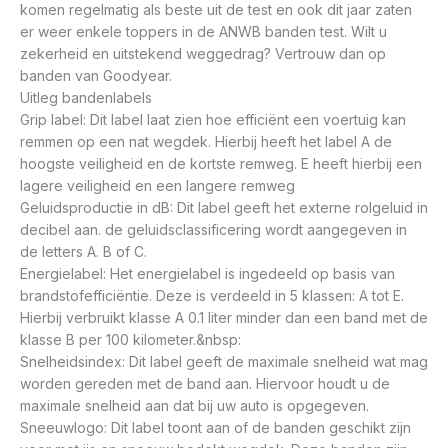
komen regelmatig als beste uit de test en ook dit jaar zaten
er weer enkele toppers in de ANWB banden test. Wilt u
zekerheid en uitstekend weggedrag? Vertrouw dan op
banden van Goodyear.
Uitleg bandenlabels
Grip label: Dit label laat zien hoe efficiënt een voertuig kan
remmen op een nat wegdek. Hierbij heeft het label A de
hoogste veiligheid en de kortste remweg. E heeft hierbij een
lagere veiligheid en een langere remweg
Geluidsproductie in dB: Dit label geeft het externe rolgeluid in
decibel aan. de geluidsclassificering wordt aangegeven in
de letters A. B of C.
Energielabel: Het energielabel is ingedeeld op basis van
brandstofefficiëntie. Deze is verdeeld in 5 klassen: A tot E.
Hierbij verbruikt klasse A 0.1 liter minder dan een band met de
klasse B per 100 kilometer.&nbsp:
Snelheidsindex: Dit label geeft de maximale snelheid wat mag
worden gereden met de band aan. Hiervoor houdt u de
maximale snelheid aan dat bij uw auto is opgegeven.
Sneeuwlogo: Dit label toont aan of de banden geschikt zijn