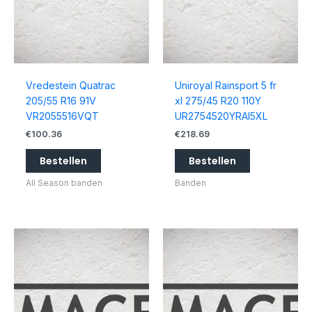
Vredestein Quatrac
Uniroyal Rainsport 5 fr
205/55 R16 91V
xl 275/45 R20 110Y
VR2055516VQT
UR2754520YRAI5XL
€
100.36
€
218.69
Bestellen
Bestellen
All Season banden
Banden