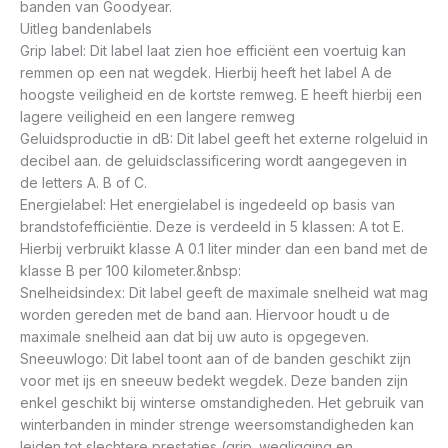
banden van Goodyear.
Uitleg bandenlabels
Grip label: Dit label laat zien hoe efficiënt een voertuig kan
remmen op een nat wegdek. Hierbij heeft het label A de
hoogste veiligheid en de kortste remweg. E heeft hierbij een
lagere veiligheid en een langere remweg
Geluidsproductie in dB: Dit label geeft het externe rolgeluid in
decibel aan. de geluidsclassificering wordt aangegeven in
de letters A. B of C.
Energielabel: Het energielabel is ingedeeld op basis van
brandstofefficiëntie. Deze is verdeeld in 5 klassen: A tot E.
Hierbij verbruikt klasse A 0.1 liter minder dan een band met de
klasse B per 100 kilometer.&nbsp:
Snelheidsindex: Dit label geeft de maximale snelheid wat mag
worden gereden met de band aan. Hiervoor houdt u de
maximale snelheid aan dat bij uw auto is opgegeven.
Sneeuwlogo: Dit label toont aan of de banden geschikt zijn
voor met ijs en sneeuw bedekt wegdek. Deze banden zijn
enkel geschikt bij winterse omstandigheden. Het gebruik van
winterbanden in minder strenge weersomstandigheden kan
leiden tot slechtere prestaties (grip. wegligging en