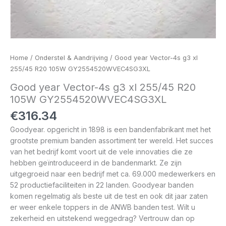
Home
/
Onderstel & Aandrijving
/ Good year Vector-4s g3 xl
255/45 R20 105W GY2554520WVEC4SG3XL
Good year Vector-4s g3 xl 255/45 R20
105W GY2554520WVEC4SG3XL
€
316.34
Goodyear. opgericht in 1898 is een bandenfabrikant met het
grootste premium banden assortiment ter wereld. Het succes
van het bedrijf komt voort uit de vele innovaties die ze
hebben geïntroduceerd in de bandenmarkt. Ze zijn
uitgegroeid naar een bedrijf met ca. 69.000 medewerkers en
52 productiefaciliteiten in 22 landen. Goodyear banden
komen regelmatig als beste uit de test en ook dit jaar zaten
er weer enkele toppers in de ANWB banden test. Wilt u
zekerheid en uitstekend weggedrag? Vertrouw dan op