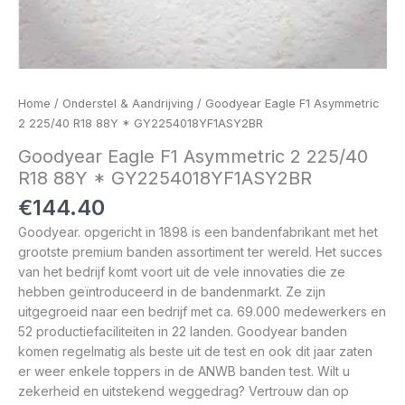
Home
/
Onderstel & Aandrijving
/ Goodyear Eagle F1 Asymmetric
2 225/40 R18 88Y * GY2254018YF1ASY2BR
Goodyear Eagle F1 Asymmetric 2 225/40
R18 88Y * GY2254018YF1ASY2BR
€
144.40
Goodyear. opgericht in 1898 is een bandenfabrikant met het
grootste premium banden assortiment ter wereld. Het succes
van het bedrijf komt voort uit de vele innovaties die ze
hebben geïntroduceerd in de bandenmarkt. Ze zijn
uitgegroeid naar een bedrijf met ca. 69.000 medewerkers en
52 productiefaciliteiten in 22 landen. Goodyear banden
komen regelmatig als beste uit de test en ook dit jaar zaten
er weer enkele toppers in de ANWB banden test. Wilt u
zekerheid en uitstekend weggedrag? Vertrouw dan op