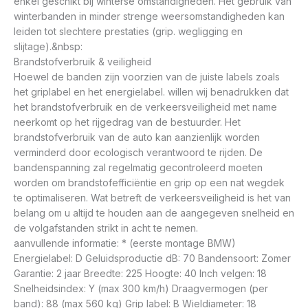
enkel geschikt bij winterse omstandigheden. Het gebruik van
winterbanden in minder strenge weersomstandigheden kan
leiden tot slechtere prestaties (grip. wegligging en
slijtage).&nbsp:
Brandstofverbruik & veiligheid
Hoewel de banden zijn voorzien van de juiste labels zoals
het griplabel en het energielabel. willen wij benadrukken dat
het brandstofverbruik en de verkeersveiligheid met name
neerkomt op het rijgedrag van de bestuurder. Het
brandstofverbruik van de auto kan aanzienlijk worden
verminderd door ecologisch verantwoord te rijden. De
bandenspanning zal regelmatig gecontroleerd moeten
worden om brandstofefficiëntie en grip op een nat wegdek
te optimaliseren. Wat betreft de verkeersveiligheid is het van
belang om u altijd te houden aan de aangegeven snelheid en
de volgafstanden strikt in acht te nemen.
aanvullende informatie: * (eerste montage BMW)
Energielabel: D Geluidsproductie dB: 70 Bandensoort: Zomer
Garantie: 2 jaar Breedte: 225 Hoogte: 40 Inch velgen: 18
Snelheidsindex: Y (max 300 km/h) Draagvermogen (per
band): 88 (max 560 kg) Grip label: B Wieldiameter: 18