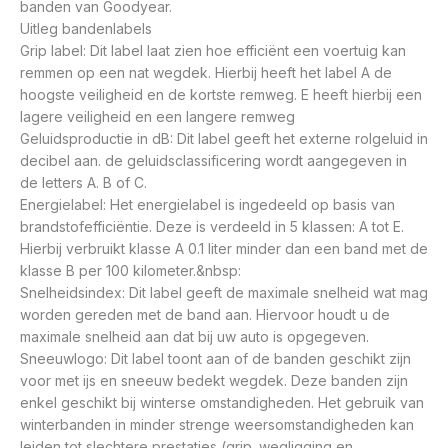
banden van Goodyear.
Uitleg bandenlabels
Grip label: Dit label laat zien hoe efficiënt een voertuig kan
remmen op een nat wegdek. Hierbij heeft het label A de
hoogste veiligheid en de kortste remweg. E heeft hierbij een
lagere veiligheid en een langere remweg
Geluidsproductie in dB: Dit label geeft het externe rolgeluid in
decibel aan. de geluidsclassificering wordt aangegeven in
de letters A. B of C.
Energielabel: Het energielabel is ingedeeld op basis van
brandstofefficiëntie. Deze is verdeeld in 5 klassen: A tot E.
Hierbij verbruikt klasse A 0.1 liter minder dan een band met de
klasse B per 100 kilometer.&nbsp:
Snelheidsindex: Dit label geeft de maximale snelheid wat mag
worden gereden met de band aan. Hiervoor houdt u de
maximale snelheid aan dat bij uw auto is opgegeven.
Sneeuwlogo: Dit label toont aan of de banden geschikt zijn
voor met ijs en sneeuw bedekt wegdek. Deze banden zijn
enkel geschikt bij winterse omstandigheden. Het gebruik van
winterbanden in minder strenge weersomstandigheden kan
leiden tot slechtere prestaties (grip. wegligging en