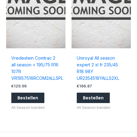
Vredestein Comtrac 2
Uniroyal All season
all season + 195/75 R16
expert 2 xl fr 235/45
107R
R18 98Y
VR1957516RCOM2ALLSPL
UR2354518YALLS2XL
€
129.96
€
166.87
Bestellen
Bestellen
All Season banden
All Season banden