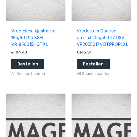
Vredestein Quatrac xl
Vredestein Quatrac
185/60 R15 88H
pro+ xl 205/50 R17 93V
VR1856015HQTXL
VR2055017VQTPROPLXL
€
104.49
€
145.31
Bestellen
Bestellen
All Season banden
All Season banden