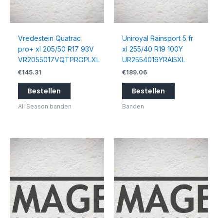
Vredestein Quatrac
Uniroyal Rainsport 5 fr
pro+ xl 205/50 R17 93V
xl 255/40 R19 100Y
VR2055017VQTPROPLXL
UR2554019YRAI5XL
€
145.31
€
189.06
Bestellen
Bestellen
All Season banden
Banden