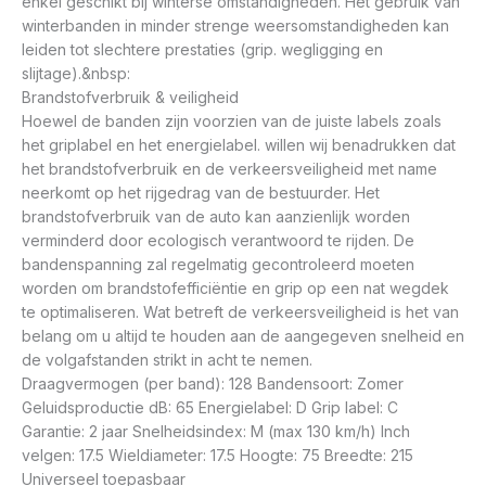
enkel geschikt bij winterse omstandigheden. Het gebruik van
winterbanden in minder strenge weersomstandigheden kan
leiden tot slechtere prestaties (grip. wegligging en
slijtage).&nbsp:
Brandstofverbruik & veiligheid
Hoewel de banden zijn voorzien van de juiste labels zoals
het griplabel en het energielabel. willen wij benadrukken dat
het brandstofverbruik en de verkeersveiligheid met name
neerkomt op het rijgedrag van de bestuurder. Het
brandstofverbruik van de auto kan aanzienlijk worden
verminderd door ecologisch verantwoord te rijden. De
bandenspanning zal regelmatig gecontroleerd moeten
worden om brandstofefficiëntie en grip op een nat wegdek
te optimaliseren. Wat betreft de verkeersveiligheid is het van
belang om u altijd te houden aan de aangegeven snelheid en
de volgafstanden strikt in acht te nemen.
Draagvermogen (per band): 128 Bandensoort: Zomer
Geluidsproductie dB: 65 Energielabel: D Grip label: C
Garantie: 2 jaar Snelheidsindex: M (max 130 km/h) Inch
velgen: 17.5 Wieldiameter: 17.5 Hoogte: 75 Breedte: 215
Universeel toepasbaar