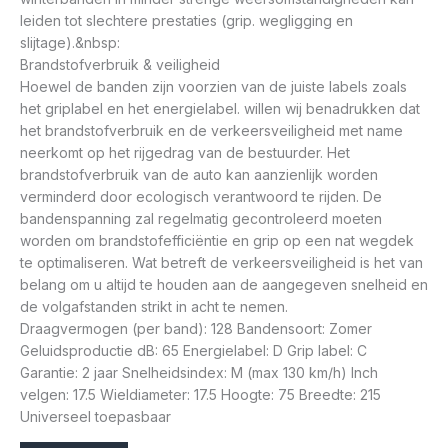
leiden tot slechtere prestaties (grip. wegligging en
slijtage).&nbsp:
Brandstofverbruik & veiligheid
Hoewel de banden zijn voorzien van de juiste labels zoals
het griplabel en het energielabel. willen wij benadrukken dat
het brandstofverbruik en de verkeersveiligheid met name
neerkomt op het rijgedrag van de bestuurder. Het
brandstofverbruik van de auto kan aanzienlijk worden
verminderd door ecologisch verantwoord te rijden. De
bandenspanning zal regelmatig gecontroleerd moeten
worden om brandstofefficiëntie en grip op een nat wegdek
te optimaliseren. Wat betreft de verkeersveiligheid is het van
belang om u altijd te houden aan de aangegeven snelheid en
de volgafstanden strikt in acht te nemen.
Draagvermogen (per band): 128 Bandensoort: Zomer
Geluidsproductie dB: 65 Energielabel: D Grip label: C
Garantie: 2 jaar Snelheidsindex: M (max 130 km/h) Inch
velgen: 17.5 Wieldiameter: 17.5 Hoogte: 75 Breedte: 215
Universeel toepasbaar