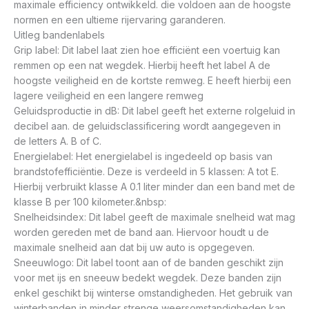
maximale efficiency ontwikkeld. die voldoen aan de hoogste
normen en een ultieme rijervaring garanderen.
Uitleg bandenlabels
Grip label: Dit label laat zien hoe efficiënt een voertuig kan
remmen op een nat wegdek. Hierbij heeft het label A de
hoogste veiligheid en de kortste remweg. E heeft hierbij een
lagere veiligheid en een langere remweg
Geluidsproductie in dB: Dit label geeft het externe rolgeluid in
decibel aan. de geluidsclassificering wordt aangegeven in
de letters A. B of C.
Energielabel: Het energielabel is ingedeeld op basis van
brandstofefficiëntie. Deze is verdeeld in 5 klassen: A tot E.
Hierbij verbruikt klasse A 0.1 liter minder dan een band met de
klasse B per 100 kilometer.&nbsp:
Snelheidsindex: Dit label geeft de maximale snelheid wat mag
worden gereden met de band aan. Hiervoor houdt u de
maximale snelheid aan dat bij uw auto is opgegeven.
Sneeuwlogo: Dit label toont aan of de banden geschikt zijn
voor met ijs en sneeuw bedekt wegdek. Deze banden zijn
enkel geschikt bij winterse omstandigheden. Het gebruik van
winterbanden in minder strenge weersomstandigheden kan