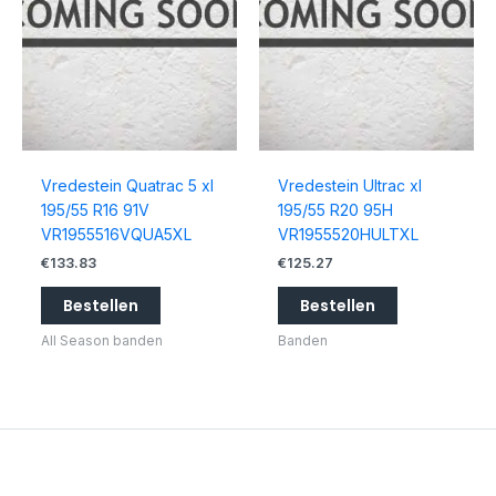
Vredestein Quatrac 5 xl
Vredestein Ultrac xl
195/55 R16 91V
195/55 R20 95H
VR1955516VQUA5XL
VR1955520HULTXL
€
133.83
€
125.27
Bestellen
Bestellen
All Season banden
Banden