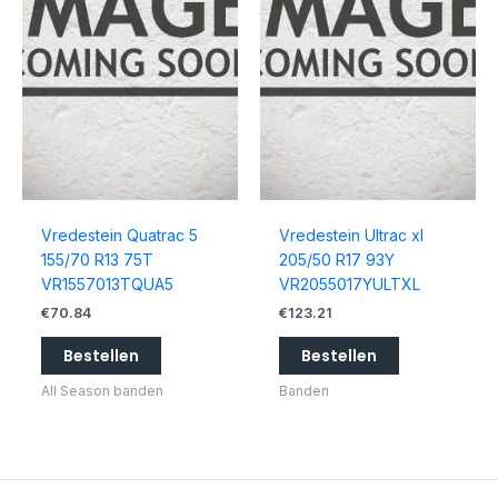
Vredestein Quatrac 5
Vredestein Ultrac xl
155/70 R13 75T
205/50 R17 93Y
VR1557013TQUA5
VR2055017YULTXL
€
70.84
€
123.21
Bestellen
Bestellen
All Season banden
Banden