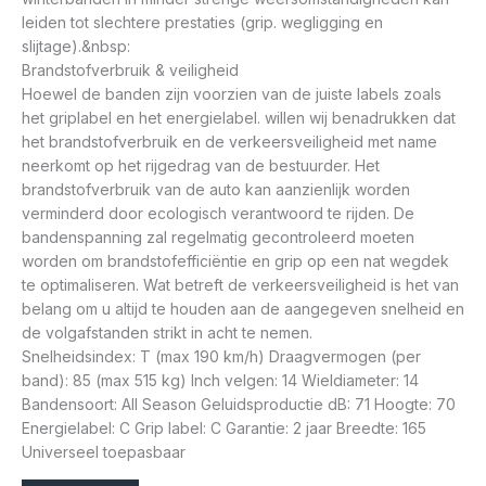
leiden tot slechtere prestaties (grip. wegligging en
slijtage).&nbsp:
Brandstofverbruik & veiligheid
Hoewel de banden zijn voorzien van de juiste labels zoals
het griplabel en het energielabel. willen wij benadrukken dat
het brandstofverbruik en de verkeersveiligheid met name
neerkomt op het rijgedrag van de bestuurder. Het
brandstofverbruik van de auto kan aanzienlijk worden
verminderd door ecologisch verantwoord te rijden. De
bandenspanning zal regelmatig gecontroleerd moeten
worden om brandstofefficiëntie en grip op een nat wegdek
te optimaliseren. Wat betreft de verkeersveiligheid is het van
belang om u altijd te houden aan de aangegeven snelheid en
de volgafstanden strikt in acht te nemen.
Snelheidsindex: T (max 190 km/h) Draagvermogen (per
band): 85 (max 515 kg) Inch velgen: 14 Wieldiameter: 14
Bandensoort: All Season Geluidsproductie dB: 71 Hoogte: 70
Energielabel: C Grip label: C Garantie: 2 jaar Breedte: 165
Universeel toepasbaar