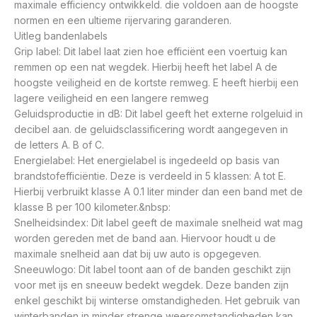
maximale efficiency ontwikkeld. die voldoen aan de hoogste
normen en een ultieme rijervaring garanderen.
Uitleg bandenlabels
Grip label: Dit label laat zien hoe efficiënt een voertuig kan
remmen op een nat wegdek. Hierbij heeft het label A de
hoogste veiligheid en de kortste remweg. E heeft hierbij een
lagere veiligheid en een langere remweg
Geluidsproductie in dB: Dit label geeft het externe rolgeluid in
decibel aan. de geluidsclassificering wordt aangegeven in
de letters A. B of C.
Energielabel: Het energielabel is ingedeeld op basis van
brandstofefficiëntie. Deze is verdeeld in 5 klassen: A tot E.
Hierbij verbruikt klasse A 0.1 liter minder dan een band met de
klasse B per 100 kilometer.&nbsp:
Snelheidsindex: Dit label geeft de maximale snelheid wat mag
worden gereden met de band aan. Hiervoor houdt u de
maximale snelheid aan dat bij uw auto is opgegeven.
Sneeuwlogo: Dit label toont aan of de banden geschikt zijn
voor met ijs en sneeuw bedekt wegdek. Deze banden zijn
enkel geschikt bij winterse omstandigheden. Het gebruik van
winterbanden in minder strenge weersomstandigheden kan