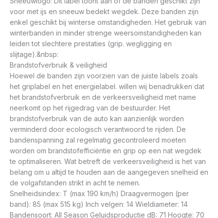
Sneeuwlogo: Dit label toont aan of de banden geschikt zijn
voor met ijs en sneeuw bedekt wegdek. Deze banden zijn
enkel geschikt bij winterse omstandigheden. Het gebruik van
winterbanden in minder strenge weersomstandigheden kan
leiden tot slechtere prestaties (grip. wegligging en
slijtage).&nbsp:
Brandstofverbruik & veiligheid
Hoewel de banden zijn voorzien van de juiste labels zoals
het griplabel en het energielabel. willen wij benadrukken dat
het brandstofverbruik en de verkeersveiligheid met name
neerkomt op het rijgedrag van de bestuurder. Het
brandstofverbruik van de auto kan aanzienlijk worden
verminderd door ecologisch verantwoord te rijden. De
bandenspanning zal regelmatig gecontroleerd moeten
worden om brandstofefficiëntie en grip op een nat wegdek
te optimaliseren. Wat betreft de verkeersveiligheid is het van
belang om u altijd te houden aan de aangegeven snelheid en
de volgafstanden strikt in acht te nemen.
Snelheidsindex: T (max 190 km/h) Draagvermogen (per
band): 85 (max 515 kg) Inch velgen: 14 Wieldiameter: 14
Bandensoort: All Season Geluidsproductie dB: 71 Hoogte: 70