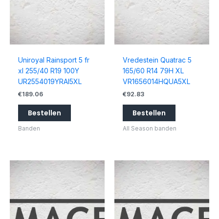
Uniroyal Rainsport 5 fr
Vredestein Quatrac 5
xl 255/40 R19 100Y
165/60 R14 79H XL
UR2554019YRAI5XL
VR1656014HQUA5XL
€
189.06
€
92.83
Bestellen
Bestellen
Banden
All Season banden