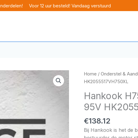
onderdelen!
Voor 12 uur besteld! Vandaag verstuurd
Home
/
Onderstel & Aandr
HK2055517VH750XL
Hankook H75
95V HK205
€
138.12
Bij Hankook is het de 
bestuurder de motor sta