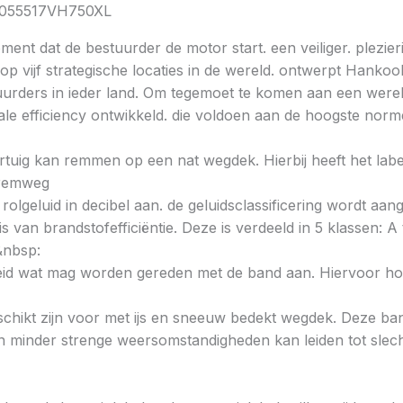
K2055517VH750XL
ent dat de bestuurder de motor start. een veiliger. plezieri
 vijf strategische locaties in de wereld. ontwerpt Hankoo
urders in ieder land. Om tegemoet te komen aan een wereld
e efficiency ontwikkeld. die voldoen aan de hoogste norme
voertuig kan remmen op een nat wegdek. Hierbij heeft het la
e remweg
 rolgeluid in decibel aan. de geluidsclassificering wordt aan
s van brandstofefficiëntie. Deze is verdeeld in 5 klassen: A t
&nbsp:
heid wat mag worden gereden met de band aan. Hiervoor hou
chikt zijn voor met ijs en sneeuw bedekt wegdek. Deze band
minder strenge weersomstandigheden kan leiden tot slechte