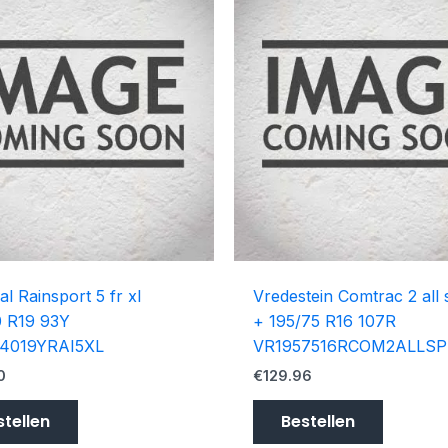
al Rainsport 5 fr xl
Vredestein Comtrac 2 all
0 R19 93Y
+ 195/75 R16 107R
4019YRAI5XL
VR1957516RCOM2ALLSP
0
€
129.96
stellen
Bestellen