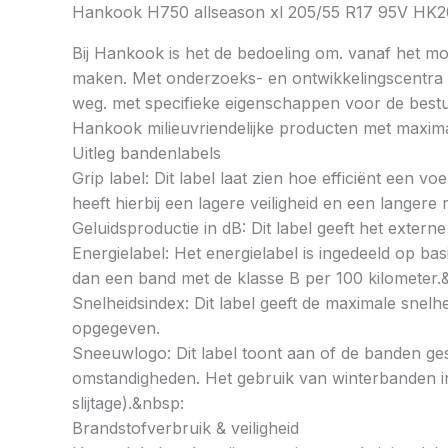
Hankook H750 allseason xl 205/55 R17 95V H
Bij Hankook is het de bedoeling om. vanaf het mom
maken. Met onderzoeks- en ontwikkelingscentra op
weg. met specifieke eigenschappen voor de bestu
Hankook milieuvriendelijke producten met maximal
Uitleg bandenlabels
Grip label: Dit label laat zien hoe efficiënt een 
heeft hierbij een lagere veiligheid en een langer
Geluidsproductie in dB: Dit label geeft het externe
Energielabel: Het energielabel is ingedeeld op basi
dan een band met de klasse B per 100 kilometer.
Snelheidsindex: Dit label geeft de maximale snel
opgegeven.
Sneeuwlogo: Dit label toont aan of de banden ges
omstandigheden. Het gebruik van winterbanden in 
slijtage).&nbsp:
Brandstofverbruik & veiligheid