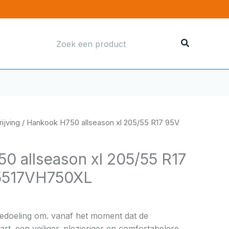
Zoeken
naar:
ijving
/ Hankook H750 allseason xl 205/55 R17 95V
0 allseason xl 205/55 R17
5517VH750XL
bedoeling om. vanaf het moment dat de
rt. een veiliger. plezieriger en comfortabelere