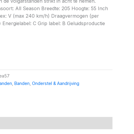
 de volgafstanden strikt in acht te nemen.
nsoort: All Season Breedte: 205 Hoogte: 55 Inch
ndex: V (max 240 km/h) Draagvermogen (per
Energielabel: C Grip label: B Geluidsproductie
ea57
banden
,
Banden
,
Onderstel & Aandrijving