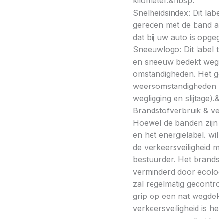
kilometer.&nbsp:
Snelheidsindex: Dit la
gereden met de band a
dat bij uw auto is opge
Sneeuwlogo: Dit label t
en sneeuw bedekt wegde
omstandigheden. Het g
weersomstandigheden kan
wegligging en slijtage).
Brandstofverbruik & vei
Hoewel de banden zijn v
en het energielabel. w
de verkeersveiligheid 
bestuurder. Het brands
verminderd door ecolo
zal regelmatig gecontr
grip op een nat wegdek 
verkeersveiligheid is h