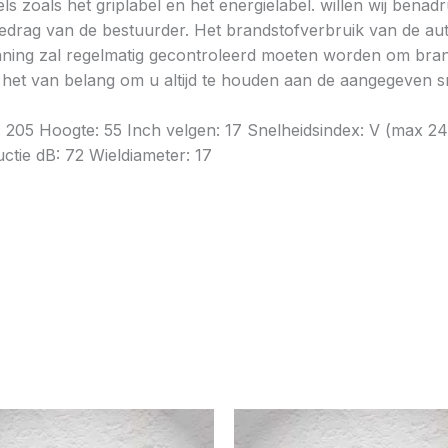
ls zoals het griplabel en het energielabel. willen wij bena
gedrag van de bestuurder. Het brandstofverbruik van de au
ning zal regelmatig gecontroleerd moeten worden om brands
is het van belang om u altijd te houden aan de aangegeven sn
e: 205 Hoogte: 55 Inch velgen: 17 Snelheidsindex: V (max
uctie dB: 72 Wieldiameter: 17