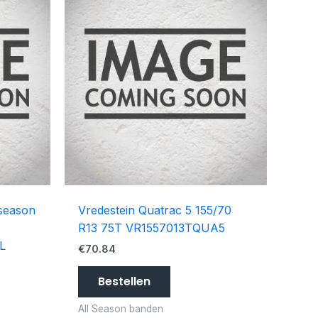
 season
Vredestein Quatrac 5 155/70
R13 75T VR1557013TQUA5
L
€
70.84
Bestellen
All Season banden