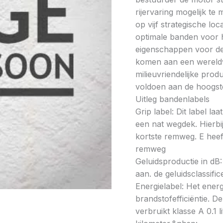
rijervaring mogelijk t
op vijf strategische lo
optimale banden voor h
eigenschappen voor de 
komen aan een wereldw
milieuvriendelijke prod
voldoen aan de hoogste
Uitleg bandenlabels
Grip label: Dit label l
een nat wegdek. Hierbij
kortste remweg. E heeft
remweg
Geluidsproductie in dB: 
aan. de geluidsclassifi
Energielabel: Het energ
brandstofefficiëntie. De
verbruikt klasse A 0.1 