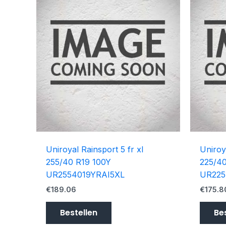
Uniroyal Rainsport 5 fr xl
Uniroy
255/40 R19 100Y
225/4
UR2554019YRAI5XL
UR225
€
189.06
€
175.8
Bestellen
Be