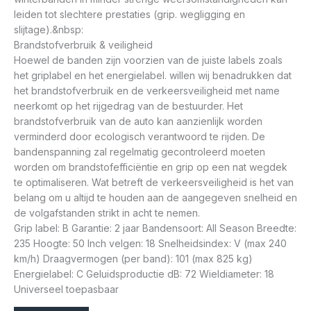
leiden tot slechtere prestaties (grip. wegligging en
slijtage).&nbsp:
Brandstofverbruik & veiligheid
Hoewel de banden zijn voorzien van de juiste labels zoals
het griplabel en het energielabel. willen wij benadrukken dat
het brandstofverbruik en de verkeersveiligheid met name
neerkomt op het rijgedrag van de bestuurder. Het
brandstofverbruik van de auto kan aanzienlijk worden
verminderd door ecologisch verantwoord te rijden. De
bandenspanning zal regelmatig gecontroleerd moeten
worden om brandstofefficiëntie en grip op een nat wegdek
te optimaliseren. Wat betreft de verkeersveiligheid is het van
belang om u altijd te houden aan de aangegeven snelheid en
de volgafstanden strikt in acht te nemen.
Grip label: B Garantie: 2 jaar Bandensoort: All Season Breedte:
235 Hoogte: 50 Inch velgen: 18 Snelheidsindex: V (max 240
km/h) Draagvermogen (per band): 101 (max 825 kg)
Energielabel: C Geluidsproductie dB: 72 Wieldiameter: 18
Universeel toepasbaar