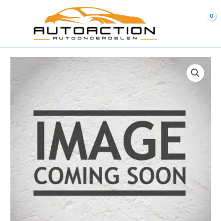
Ga
naar
de
inhoud