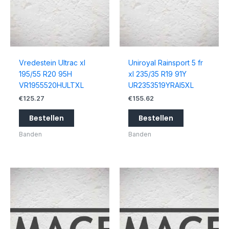
Vredestein Ultrac xl
Uniroyal Rainsport 5 fr
195/55 R20 95H
xl 235/35 R19 91Y
VR1955520HULTXL
UR2353519YRAI5XL
€
125.27
€
155.62
Bestellen
Bestellen
Banden
Banden