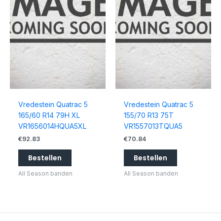
Vredestein Quatrac 5
Vredestein Quatrac 5
165/60 R14 79H XL
155/70 R13 75T
VR1656014HQUA5XL
VR1557013TQUA5
€
92.83
€
70.84
Bestellen
Bestellen
All Season banden
All Season banden