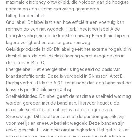
maximale efficiency ontwikkeld. die voldoen aan de hoogste
normen en een ultieme rijervaring garanderen.
Uitleg bandenlabels
Grip label: Dit label laat zien hoe efficiënt een voertuig kan
remmen op een nat wegdek. Hierbij heeft het label A de
hoogste veiligheid en de kortste remweg. E heeft hierbij een
lagere veiligheid en een langere remweg
Geluidsproductie in dB: Dit label geeft het externe rolgeluid in
decibel aan. de geluidsclassificering wordt aangegeven in
de letters A. B of C.
Energielabel: Het energielabel is ingedeeld op basis van
brandstofefficiëntie. Deze is verdeeld in 5 klassen: A tot E.
Hierbij verbruikt klasse A 0.1 liter minder dan een band met de
klasse B per 100 kilometer.&nbsp:
Snelheidsindex: Dit label geeft de maximale snelheid wat mag
worden gereden met de band aan. Hiervoor houdt u de
maximale snelheid aan dat bij uw auto is opgegeven.
Sneeuwlogo: Dit label toont aan of de banden geschikt zijn
voor met ijs en sneeuw bedekt wegdek. Deze banden zijn
enkel geschikt bij winterse omstandigheden. Het gebruik van
winterbanden in minder strenge weersomstandigheden kan