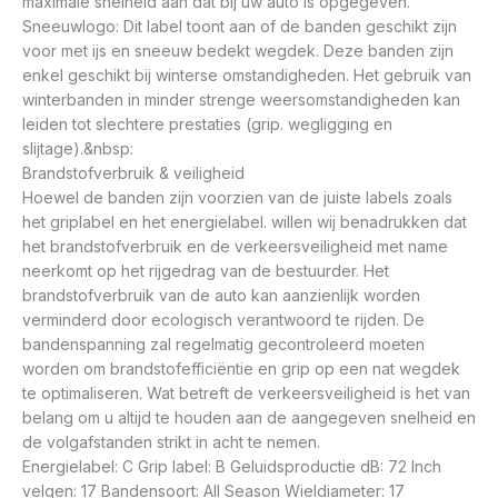
maximale snelheid aan dat bij uw auto is opgegeven.
Sneeuwlogo: Dit label toont aan of de banden geschikt zijn
voor met ijs en sneeuw bedekt wegdek. Deze banden zijn
enkel geschikt bij winterse omstandigheden. Het gebruik van
winterbanden in minder strenge weersomstandigheden kan
leiden tot slechtere prestaties (grip. wegligging en
slijtage).&nbsp:
Brandstofverbruik & veiligheid
Hoewel de banden zijn voorzien van de juiste labels zoals
het griplabel en het energielabel. willen wij benadrukken dat
het brandstofverbruik en de verkeersveiligheid met name
neerkomt op het rijgedrag van de bestuurder. Het
brandstofverbruik van de auto kan aanzienlijk worden
verminderd door ecologisch verantwoord te rijden. De
bandenspanning zal regelmatig gecontroleerd moeten
worden om brandstofefficiëntie en grip op een nat wegdek
te optimaliseren. Wat betreft de verkeersveiligheid is het van
belang om u altijd te houden aan de aangegeven snelheid en
de volgafstanden strikt in acht te nemen.
Energielabel: C Grip label: B Geluidsproductie dB: 72 Inch
velgen: 17 Bandensoort: All Season Wieldiameter: 17