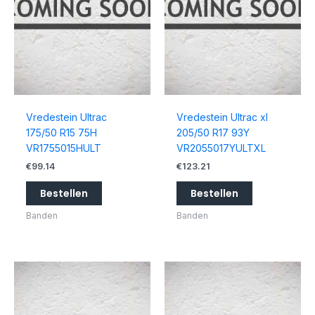
Vredestein Ultrac
Vredestein Ultrac xl
175/50 R15 75H
205/50 R17 93Y
VR1755015HULT
VR2055017YULTXL
€
99.14
€
123.21
Bestellen
Bestellen
Banden
Banden