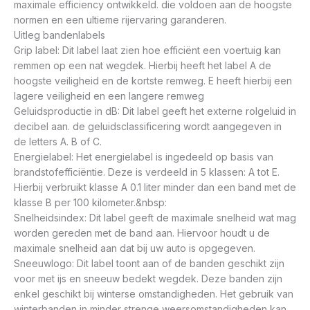
maximale efficiency ontwikkeld. die voldoen aan de hoogste
normen en een ultieme rijervaring garanderen.
Uitleg bandenlabels
Grip label: Dit label laat zien hoe efficiënt een voertuig kan
remmen op een nat wegdek. Hierbij heeft het label A de
hoogste veiligheid en de kortste remweg. E heeft hierbij een
lagere veiligheid en een langere remweg
Geluidsproductie in dB: Dit label geeft het externe rolgeluid in
decibel aan. de geluidsclassificering wordt aangegeven in
de letters A. B of C.
Energielabel: Het energielabel is ingedeeld op basis van
brandstofefficiëntie. Deze is verdeeld in 5 klassen: A tot E.
Hierbij verbruikt klasse A 0.1 liter minder dan een band met de
klasse B per 100 kilometer.&nbsp:
Snelheidsindex: Dit label geeft de maximale snelheid wat mag
worden gereden met de band aan. Hiervoor houdt u de
maximale snelheid aan dat bij uw auto is opgegeven.
Sneeuwlogo: Dit label toont aan of de banden geschikt zijn
voor met ijs en sneeuw bedekt wegdek. Deze banden zijn
enkel geschikt bij winterse omstandigheden. Het gebruik van
winterbanden in minder strenge weersomstandigheden kan