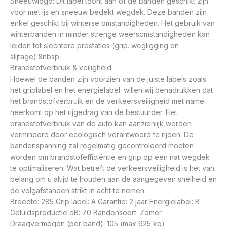
Sneeuwlogo: Dit label toont aan of de banden geschikt zijn
voor met ijs en sneeuw bedekt wegdek. Deze banden zijn
enkel geschikt bij winterse omstandigheden. Het gebruik van
winterbanden in minder strenge weersomstandigheden kan
leiden tot slechtere prestaties (grip. wegligging en
slijtage).&nbsp:
Brandstofverbruik & veiligheid
Hoewel de banden zijn voorzien van de juiste labels zoals
het griplabel en het energielabel. willen wij benadrukken dat
het brandstofverbruik en de verkeersveiligheid met name
neerkomt op het rijgedrag van de bestuurder. Het
brandstofverbruik van de auto kan aanzienlijk worden
verminderd door ecologisch verantwoord te rijden. De
bandenspanning zal regelmatig gecontroleerd moeten
worden om brandstofefficiëntie en grip op een nat wegdek
te optimaliseren. Wat betreft de verkeersveiligheid is het van
belang om u altijd te houden aan de aangegeven snelheid en
de volgafstanden strikt in acht te nemen.
Breedte: 285 Grip label: A Garantie: 2 jaar Energielabel: B
Geluidsproductie dB: 70 Bandensoort: Zomer
Draagvermogen (per band): 105 (max 925 kg)