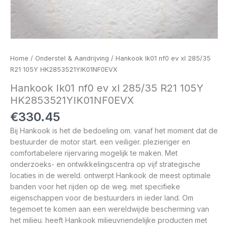
Home
/
Onderstel & Aandrijving
/ Hankook Ik01 nf0 ev xl 285/35
R21 105Y HK2853521YIK01NF0EVX
Hankook Ik01 nf0 ev xl 285/35 R21 105Y
HK2853521YIK01NF0EVX
€
330.45
Bij Hankook is het de bedoeling om. vanaf het moment dat de
bestuurder de motor start. een veiliger. plezieriger en
comfortabelere rijervaring mogelijk te maken. Met
onderzoeks- en ontwikkelingscentra op vijf strategische
locaties in de wereld. ontwerpt Hankook de meest optimale
banden voor het rijden op de weg. met specifieke
eigenschappen voor de bestuurders in ieder land. Om
tegemoet te komen aan een wereldwijde bescherming van
het milieu. heeft Hankook milieuvriendelijke producten met