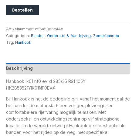
Bestellen
Artikelnummer:
c56a50d5c44e
Categorieën:
Banden
,
Onderstel & Aandrijving
,
Zomerbanden
Tag:
Hankook
Beschrijving
Hankook Ik01 nf0 ev xl 285/35 R21 105Y
HK2853521YIK01NF0EVX
Bij Hankook is het de bedoeling om. vanaf het moment dat de
bestuurder de motor start. een veiliger. plezieriger en
comfortabelere rijervaring mogelijk te maken. Met
onderzoeks- en ontwikkelingscentra op vijf strategische
locaties in de wereld. ontwerpt Hankook de meest optimale
banden voor het rijden op de weg. met specifieke