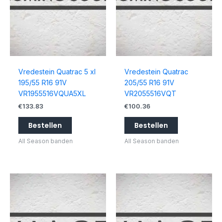
Vredestein Quatrac 5 xl
Vredestein Quatrac
195/55 R16 91V
205/55 R16 91V
VR1955516VQUA5XL
VR2055516VQT
€
133.83
€
100.36
Bestellen
Bestellen
All Season banden
All Season banden