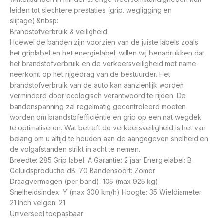
leiden tot slechtere prestaties (grip. wegligging en
slijtage).&nbsp:
Brandstofverbruik & veiligheid
Hoewel de banden zijn voorzien van de juiste labels zoals
het griplabel en het energielabel. willen wij benadrukken dat
het brandstofverbruik en de verkeersveiligheid met name
neerkomt op het rijgedrag van de bestuurder. Het
brandstofverbruik van de auto kan aanzienlijk worden
verminderd door ecologisch verantwoord te rijden. De
bandenspanning zal regelmatig gecontroleerd moeten
worden om brandstofefficiëntie en grip op een nat wegdek
te optimaliseren. Wat betreft de verkeersveiligheid is het van
belang om u altijd te houden aan de aangegeven snelheid en
de volgafstanden strikt in acht te nemen.
Breedte: 285 Grip label: A Garantie: 2 jaar Energielabel: B
Geluidsproductie dB: 70 Bandensoort: Zomer
Draagvermogen (per band): 105 (max 925 kg)
Snelheidsindex: Y (max 300 km/h) Hoogte: 35 Wieldiameter:
21 Inch velgen: 21
Universeel toepasbaar