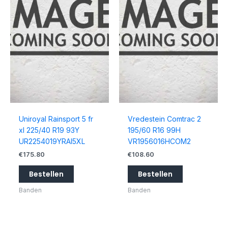
Uniroyal Rainsport 5 fr
Vredestein Comtrac 2
xl 225/40 R19 93Y
195/60 R16 99H
UR2254019YRAI5XL
VR1956016HCOM2
€
175.80
€
108.60
Bestellen
Bestellen
Banden
Banden