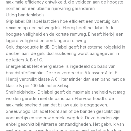
maximale efficiency ontwikkeld. die voldoen aan de hoogste
normen en een ultieme rijervaring garanderen.
Uitleg bandenlabels
Grip label: Dit label laat zien hoe efficiënt een voertuig kan
remmen op een nat wegdek. Hierbij heeft het label A de
hoogste veiligheid en de kortste remweg. E heeft hierbij een
lagere veiligheid en een langere remweg
Geluidsproductie in dB: Dit label geeft het externe rolgeluid in
decibel aan. de geluidsclassificering wordt aangegeven in
de letters A. B of C.
Energielabel: Het energielabel is ingedeeld op basis van
brandstofefficiëntie. Deze is verdeeld in 5 klassen: A tot E.
Hierbij verbruikt klasse A 0.1 liter minder dan een band met de
klasse B per 100 kilometer.&nbsp:
Snelheidsindex: Dit label geeft de maximale snelheid wat mag
worden gereden met de band aan. Hiervoor houdt u de
maximale snelheid aan dat bij uw auto is opgegeven.
Sneeuwlogo: Dit label toont aan of de banden geschikt zijn
voor met ijs en sneeuw bedekt wegdek. Deze banden zijn
enkel geschikt bij winterse omstandigheden. Het gebruik van
winterbanden in minder strenge weersomstandigheden kan