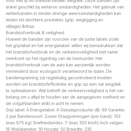
voor met ijs en sneeuw bedekt wegdek. Deze banden zijn
enkel geschikt bij winterse omstandigheden. Het gebruik van
winterbanden in minder strenge weersomstandigheden kan
leiden tot slechtere prestaties (grip. wegligging en
slijtage).&nbsp:
Brandstofverbruik & veiligheid
Hoewel de banden zijn voorzien van de juiste labels zoals
het griplabel en het energielabel. willen wij benadrukken dat
het brandstofverbruik en de verkeersveiligheid met name
neerkomt op het rijgedrag van de bestuurder. Het
brandstofverbruik van de auto kan aanzienlijk worden
verminderd door ecologisch verantwoord te rijden. De
bandenspanning zal regelmatig gecontroleerd moeten
worden om brandstofefficiëntie en grip op een nat wegdek
te optimaliseren. Wat betreft de verkeersveiligheid is het van
belang om u altijd te houden aan de aangegeven snelheid en
de volgafstanden strikt in acht te nemen.
Grip label: A Energielabel: A Geluidsproductie dB: 69 Garantie:
2 jaar Bandensoort: Zomer Draagvermogen (per band): 103
(max 875 kg) Snelheidsindex: Y (max 300 km/h) Inch velgen:
19 Wieldiameter: 19 Hoogte: 50 Breedte: 235