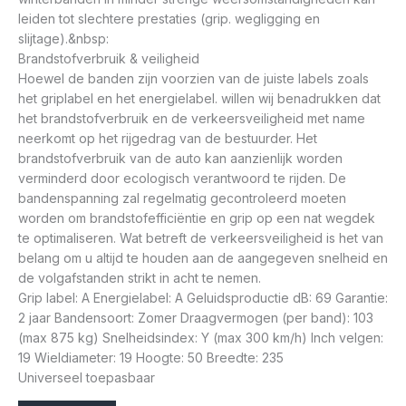
leiden tot slechtere prestaties (grip. wegligging en
slijtage).&nbsp:
Brandstofverbruik & veiligheid
Hoewel de banden zijn voorzien van de juiste labels zoals
het griplabel en het energielabel. willen wij benadrukken dat
het brandstofverbruik en de verkeersveiligheid met name
neerkomt op het rijgedrag van de bestuurder. Het
brandstofverbruik van de auto kan aanzienlijk worden
verminderd door ecologisch verantwoord te rijden. De
bandenspanning zal regelmatig gecontroleerd moeten
worden om brandstofefficiëntie en grip op een nat wegdek
te optimaliseren. Wat betreft de verkeersveiligheid is het van
belang om u altijd te houden aan de aangegeven snelheid en
de volgafstanden strikt in acht te nemen.
Grip label: A Energielabel: A Geluidsproductie dB: 69 Garantie:
2 jaar Bandensoort: Zomer Draagvermogen (per band): 103
(max 875 kg) Snelheidsindex: Y (max 300 km/h) Inch velgen:
19 Wieldiameter: 19 Hoogte: 50 Breedte: 235
Universeel toepasbaar