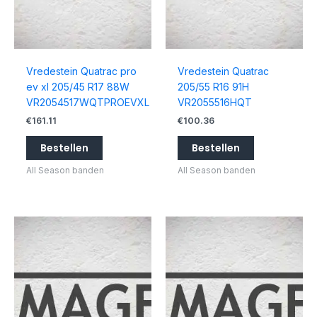
Vredestein Quatrac pro
Vredestein Quatrac
ev xl 205/45 R17 88W
205/55 R16 91H
VR2054517WQTPROEVXL
VR2055516HQT
€
161.11
€
100.36
Bestellen
Bestellen
All Season banden
All Season banden