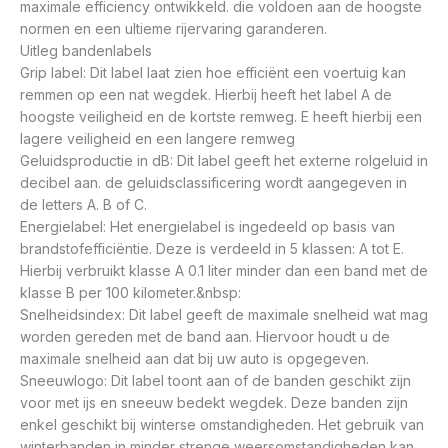
maximale efficiency ontwikkeld. die voldoen aan de hoogste
normen en een ultieme rijervaring garanderen.
Uitleg bandenlabels
Grip label: Dit label laat zien hoe efficiënt een voertuig kan
remmen op een nat wegdek. Hierbij heeft het label A de
hoogste veiligheid en de kortste remweg. E heeft hierbij een
lagere veiligheid en een langere remweg
Geluidsproductie in dB: Dit label geeft het externe rolgeluid in
decibel aan. de geluidsclassificering wordt aangegeven in
de letters A. B of C.
Energielabel: Het energielabel is ingedeeld op basis van
brandstofefficiëntie. Deze is verdeeld in 5 klassen: A tot E.
Hierbij verbruikt klasse A 0.1 liter minder dan een band met de
klasse B per 100 kilometer.&nbsp:
Snelheidsindex: Dit label geeft de maximale snelheid wat mag
worden gereden met de band aan. Hiervoor houdt u de
maximale snelheid aan dat bij uw auto is opgegeven.
Sneeuwlogo: Dit label toont aan of de banden geschikt zijn
voor met ijs en sneeuw bedekt wegdek. Deze banden zijn
enkel geschikt bij winterse omstandigheden. Het gebruik van
winterbanden in minder strenge weersomstandigheden kan