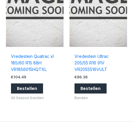
Vredestein Quatrac xl
Vredestein Ultrac
185/60 R15 88H
205/55 R16 91V
VR1856015HQTXL
VR2055516VULT
€
104.49
€
86.36
Bestellen
Bestellen
All Season banden
Banden