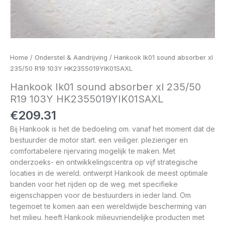
Home
/
Onderstel & Aandrijving
/ Hankook Ik01 sound absorber xl
235/50 R19 103Y HK2355019YIK01SAXL
Hankook Ik01 sound absorber xl 235/50
R19 103Y HK2355019YIK01SAXL
€
209.31
Bij Hankook is het de bedoeling om. vanaf het moment dat de
bestuurder de motor start. een veiliger. plezieriger en
comfortabelere rijervaring mogelijk te maken. Met
onderzoeks- en ontwikkelingscentra op vijf strategische
locaties in de wereld. ontwerpt Hankook de meest optimale
banden voor het rijden op de weg. met specifieke
eigenschappen voor de bestuurders in ieder land. Om
tegemoet te komen aan een wereldwijde bescherming van
het milieu. heeft Hankook milieuvriendelijke producten met