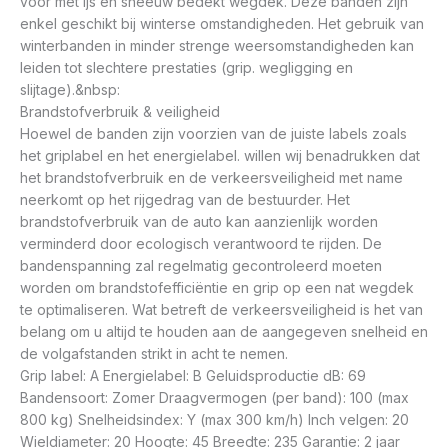
voor met ijs en sneeuw bedekt wegdek. Deze banden zijn
enkel geschikt bij winterse omstandigheden. Het gebruik van
winterbanden in minder strenge weersomstandigheden kan
leiden tot slechtere prestaties (grip. wegligging en
slijtage).&nbsp:
Brandstofverbruik & veiligheid
Hoewel de banden zijn voorzien van de juiste labels zoals
het griplabel en het energielabel. willen wij benadrukken dat
het brandstofverbruik en de verkeersveiligheid met name
neerkomt op het rijgedrag van de bestuurder. Het
brandstofverbruik van de auto kan aanzienlijk worden
verminderd door ecologisch verantwoord te rijden. De
bandenspanning zal regelmatig gecontroleerd moeten
worden om brandstofefficiëntie en grip op een nat wegdek
te optimaliseren. Wat betreft de verkeersveiligheid is het van
belang om u altijd te houden aan de aangegeven snelheid en
de volgafstanden strikt in acht te nemen.
Grip label: A Energielabel: B Geluidsproductie dB: 69
Bandensoort: Zomer Draagvermogen (per band): 100 (max
800 kg) Snelheidsindex: Y (max 300 km/h) Inch velgen: 20
Wieldiameter: 20 Hoogte: 45 Breedte: 235 Garantie: 2 jaar