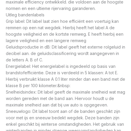
maximale efficiency ontwikkeld. die voldoen aan de hoogste
normen en een ultieme rijervaring garanderen.
Uitleg bandenlabels
Grip label: Dit label laat zien hoe efficiënt een voertuig kan
remmen op een nat wegdek. Hierbij heeft het label A de
hoogste veiligheid en de kortste remweg. E heeft hierbij een
lagere veiligheid en een langere remweg
Geluidsproductie in dB: Dit label geeft het externe rolgeluid in
decibel aan. de geluidsclassificering wordt aangegeven in
de letters A. B of C.
Energielabel: Het energielabel is ingedeeld op basis van
brandstofefficiëntie. Deze is verdeeld in 5 klassen: A tot E.
Hierbij verbruikt klasse A 0.1 liter minder dan een band met de
klasse B per 100 kilometer.&nbsp:
Snelheidsindex: Dit label geeft de maximale snelheid wat mag
worden gereden met de band aan. Hiervoor houdt u de
maximale snelheid aan dat bij uw auto is opgegeven.
Sneeuwlogo: Dit label toont aan of de banden geschikt zijn
voor met ijs en sneeuw bedekt wegdek. Deze banden zijn
enkel geschikt bij winterse omstandigheden. Het gebruik van
winterbanden in minder strenge weersomstandigheden kan