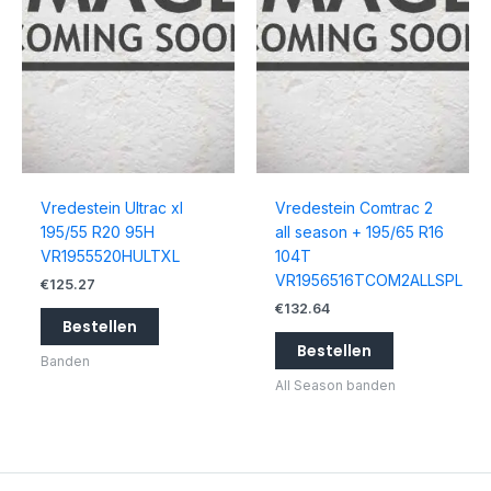
Vredestein Ultrac xl
Vredestein Comtrac 2
195/55 R20 95H
all season + 195/65 R16
VR1955520HULTXL
104T
VR1956516TCOM2ALLSPL
€
125.27
€
132.64
Bestellen
Bestellen
Banden
All Season banden