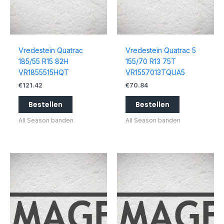
Vredestein Quatrac
Vredestein Quatrac 5
185/55 R15 82H
155/70 R13 75T
VR1855515HQT
VR1557013TQUA5
€
121.42
€
70.84
Bestellen
Bestellen
All Season banden
All Season banden