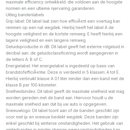
maximale efficiency ontwikkeld. die voldoen aan de hoogste
normen en een ultieme rijervaring garanderen.
Uitleg bandenlabels
Grip label: Dit label laat zien hoe efficiÃ«nt een voertuig kan
remmen op een nat wegdek. Hierbij heeft het label A de
hoogste veiligheid en de kortste remweg. E heeft hierbij een
lagere veiligheid en een langere remweg
Geluidsproductie in dB: Dit label geeft het externe rolgeluid in
decibel aan. de geluidsclassificering wordt aangegeven in
de letters A. B of C.
Energielabel: Het energielabel is ingedeeld op basis van
brandstofefficiÃ«ntie. Deze is verdeeld in 5 klassen: A tot E.
Hierbij verbruikt klasse A 0.1 liter minder dan een band met de
klasse B per 100 kilometer.
Snelheidsindex: Dit label geeft de maximale snelheid wat mag
worden gereden met de band aan. Hiervoor houdt u de
maximale snelheid aan dat bij uw auto is opgegeven.
Sneeuwlogo: Dit label toont aan of de banden geschikt zijn
voor met ijs en sneeuw bedekt wegdek. Deze banden zijn
enkel geschikt bij winterse omstandigheden. Het gebruik van
winterbanden in minder strenge weersomstandigheden kan