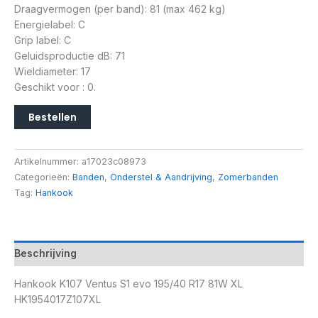
Draagvermogen (per band): 81 (max 462 kg)
Energielabel: C
Grip label: C
Geluidsproductie dB: 71
Wieldiameter: 17
Geschikt voor : 0.
Bestellen
Artikelnummer:
a17023c08973
Categorieën:
Banden
,
Onderstel & Aandrijving
,
Zomerbanden
Tag:
Hankook
Beschrijving
Hankook K107 Ventus S1 evo 195/40 R17 81W XL
HK1954017Z107XL