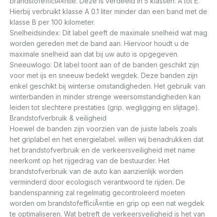
brandstofefficiÃ«ntie. Deze is verdeeld in 5 klassen: A tot E.
Hierbij verbruikt klasse A 0.1 liter minder dan een band met de
klasse B per 100 kilometer.
Snelheidsindex: Dit label geeft de maximale snelheid wat mag
worden gereden met de band aan. Hiervoor houdt u de
maximale snelheid aan dat bij uw auto is opgegeven.
Sneeuwlogo: Dit label toont aan of de banden geschikt zijn
voor met ijs en sneeuw bedekt wegdek. Deze banden zijn
enkel geschikt bij winterse omstandigheden. Het gebruik van
winterbanden in minder strenge weersomstandigheden kan
leiden tot slechtere prestaties (grip. wegligging en slijtage).
Brandstofverbruik & veiligheid
Hoewel de banden zijn voorzien van de juiste labels zoals
het griplabel en het energielabel. willen wij benadrukken dat
het brandstofverbruik en de verkeersveiligheid met name
neerkomt op het rijgedrag van de bestuurder. Het
brandstofverbruik van de auto kan aanzienlijk worden
verminderd door ecologisch verantwoord te rijden. De
bandenspanning zal regelmatig gecontroleerd moeten
worden om brandstofefficiÃ«ntie en grip op een nat wegdek
te optimaliseren. Wat betreft de verkeersveiligheid is het van