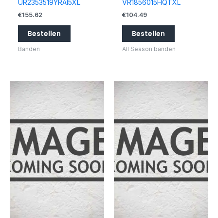
UR2353519YRAI5XL
VR1856015HQTXL
€
155.62
€
104.49
Bestellen
Bestellen
Banden
All Season banden