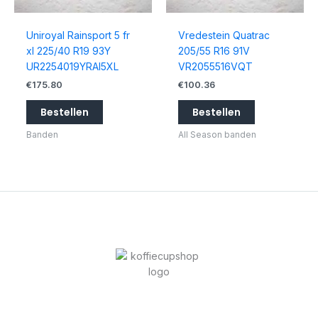
Uniroyal Rainsport 5 fr
Vredestein Quatrac
xl 225/40 R19 93Y
205/55 R16 91V
UR2254019YRAI5XL
VR2055516VQT
€
175.80
€
100.36
Bestellen
Bestellen
Banden
All Season banden