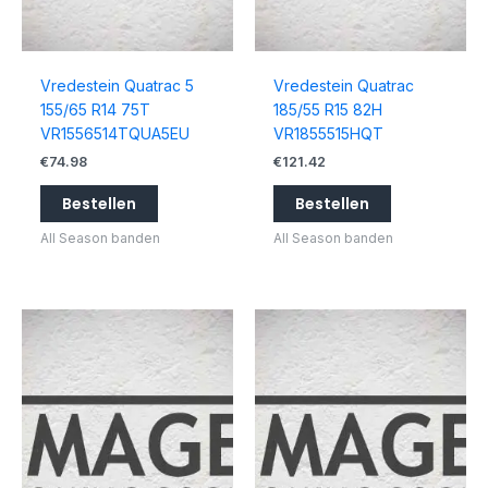
Vredestein Quatrac 5
Vredestein Quatrac
155/65 R14 75T
185/55 R15 82H
VR1556514TQUA5EU
VR1855515HQT
€
74.98
€
121.42
Bestellen
Bestellen
All Season banden
All Season banden