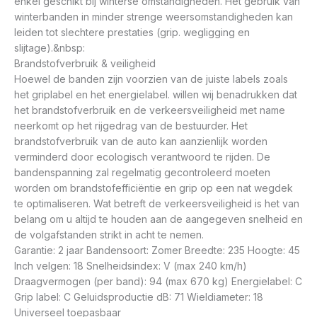
enkel geschikt bij winterse omstandigheden. Het gebruik van
winterbanden in minder strenge weersomstandigheden kan
leiden tot slechtere prestaties (grip. wegligging en
slijtage).&nbsp:
Brandstofverbruik & veiligheid
Hoewel de banden zijn voorzien van de juiste labels zoals
het griplabel en het energielabel. willen wij benadrukken dat
het brandstofverbruik en de verkeersveiligheid met name
neerkomt op het rijgedrag van de bestuurder. Het
brandstofverbruik van de auto kan aanzienlijk worden
verminderd door ecologisch verantwoord te rijden. De
bandenspanning zal regelmatig gecontroleerd moeten
worden om brandstofefficiëntie en grip op een nat wegdek
te optimaliseren. Wat betreft de verkeersveiligheid is het van
belang om u altijd te houden aan de aangegeven snelheid en
de volgafstanden strikt in acht te nemen.
Garantie: 2 jaar Bandensoort: Zomer Breedte: 235 Hoogte: 45
Inch velgen: 18 Snelheidsindex: V (max 240 km/h)
Draagvermogen (per band): 94 (max 670 kg) Energielabel: C
Grip label: C Geluidsproductie dB: 71 Wieldiameter: 18
Universeel toepasbaar