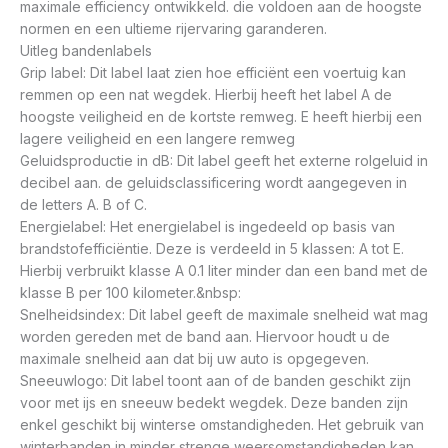
maximale efficiency ontwikkeld. die voldoen aan de hoogste
normen en een ultieme rijervaring garanderen.
Uitleg bandenlabels
Grip label: Dit label laat zien hoe efficiënt een voertuig kan
remmen op een nat wegdek. Hierbij heeft het label A de
hoogste veiligheid en de kortste remweg. E heeft hierbij een
lagere veiligheid en een langere remweg
Geluidsproductie in dB: Dit label geeft het externe rolgeluid in
decibel aan. de geluidsclassificering wordt aangegeven in
de letters A. B of C.
Energielabel: Het energielabel is ingedeeld op basis van
brandstofefficiëntie. Deze is verdeeld in 5 klassen: A tot E.
Hierbij verbruikt klasse A 0.1 liter minder dan een band met de
klasse B per 100 kilometer.&nbsp:
Snelheidsindex: Dit label geeft de maximale snelheid wat mag
worden gereden met de band aan. Hiervoor houdt u de
maximale snelheid aan dat bij uw auto is opgegeven.
Sneeuwlogo: Dit label toont aan of de banden geschikt zijn
voor met ijs en sneeuw bedekt wegdek. Deze banden zijn
enkel geschikt bij winterse omstandigheden. Het gebruik van
winterbanden in minder strenge weersomstandigheden kan