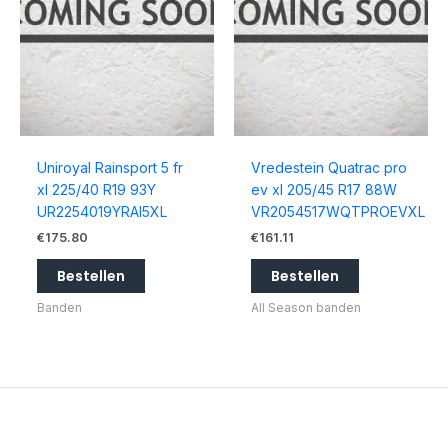
Uniroyal Rainsport 5 fr
Vredestein Quatrac pro
xl 225/40 R19 93Y
ev xl 205/45 R17 88W
UR2254019YRAI5XL
VR2054517WQTPROEVXL
€
175.80
€
161.11
Bestellen
Bestellen
Banden
All Season banden