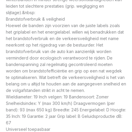
leiden tot slechtere prestaties (grip. wegligging en
slijtage).&nbsp:
Brandstofverbruik & veiligheid
Hoewel de banden zijn voorzien van de juiste labels zoals
het griplabel en het energielabel. willen wij benadrukken dat
het brandstofverbruik en de verkeersveiligheid met name
neerkomt op het rijgedrag van de bestuurder. Het
brandstofverbruik van de auto kan aanzienlijk worden
verminderd door ecologisch verantwoord te rijden. De
bandenspanning zal regelmatig gecontroleerd moeten
worden om brandstofefficiëntie en grip op een nat wegdek
te optimaliseren. Wat betreft de verkeersveiligheid is het van
belang om u altijd te houden aan de aangegeven snelheid en
de volgafstanden strikt in acht te nemen.
Wieldiameter: 19 Inch velgen: 19 Bandensoort: Zomer
Snelheidsindex: Y (max 300 km/h) Draagvermogen (per
band): 93 (max 650 kg) Breedte: 245 Energielabel: D Hoogte:
35 Inch: 19 Garantie: 2 jaar Grip label: B Geluidsproductie dB:
67
Universeel toepasbaar