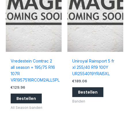
Vredestein Comtrac 2
Uniroyal Rainsport 5 fr
all season + 195/75 R16
xl 255/40 R19 100Y
107R
UR2554019YRAI5XL
VR1957516RCOM2ALLSPL
€
189.06
€
129.96
Bestellen
Bestellen
Banden
All Season banden