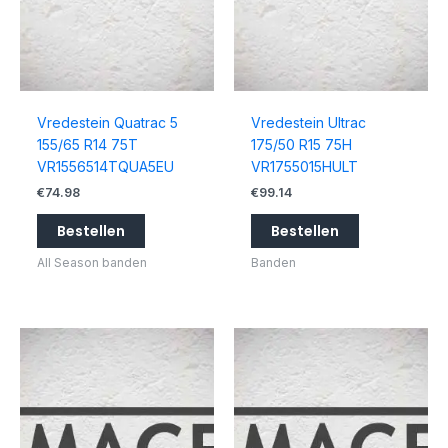
Vredestein Quatrac 5
Vredestein Ultrac
155/65 R14 75T
175/50 R15 75H
VR1556514TQUA5EU
VR1755015HULT
€
74.98
€
99.14
Bestellen
Bestellen
All Season banden
Banden