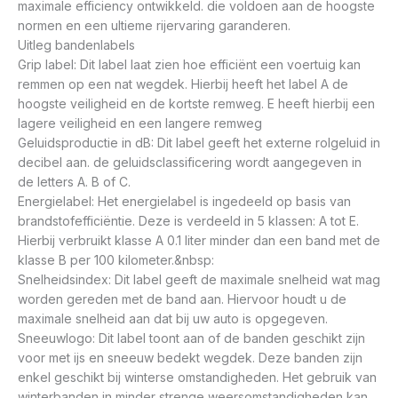
maximale efficiency ontwikkeld. die voldoen aan de hoogste
normen en een ultieme rijervaring garanderen.
Uitleg bandenlabels
Grip label: Dit label laat zien hoe efficiënt een voertuig kan
remmen op een nat wegdek. Hierbij heeft het label A de
hoogste veiligheid en de kortste remweg. E heeft hierbij een
lagere veiligheid en een langere remweg
Geluidsproductie in dB: Dit label geeft het externe rolgeluid in
decibel aan. de geluidsclassificering wordt aangegeven in
de letters A. B of C.
Energielabel: Het energielabel is ingedeeld op basis van
brandstofefficiëntie. Deze is verdeeld in 5 klassen: A tot E.
Hierbij verbruikt klasse A 0.1 liter minder dan een band met de
klasse B per 100 kilometer.&nbsp:
Snelheidsindex: Dit label geeft de maximale snelheid wat mag
worden gereden met de band aan. Hiervoor houdt u de
maximale snelheid aan dat bij uw auto is opgegeven.
Sneeuwlogo: Dit label toont aan of de banden geschikt zijn
voor met ijs en sneeuw bedekt wegdek. Deze banden zijn
enkel geschikt bij winterse omstandigheden. Het gebruik van
winterbanden in minder strenge weersomstandigheden kan