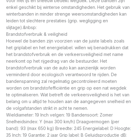
voor met ijs en sneeuw bedekt wegdek. Deze banden zijn
enkel geschikt bij winterse omstandigheden. Het gebruik van
winterbanden in minder strenge weersomstandigheden kan
leiden tot slechtere prestaties (grip. wegligging en
slijtage).&nbsp:
Brandstofverbruik & veiligheid
Hoewel de banden zijn voorzien van de juiste labels zoals
het griplabel en het energielabel. willen wij benadrukken dat
het brandstofverbruik en de verkeersveiligheid met name
neerkomt op het rijgedrag van de bestuurder. Het
brandstofverbruik van de auto kan aanzienlijk worden
verminderd door ecologisch verantwoord te rijden. De
bandenspanning zal regelmatig gecontroleerd moeten
worden om brandstofefficiëntie en grip op een nat wegdek
te optimaliseren. Wat betreft de verkeersveiligheid is het van
belang om u altijd te houden aan de aangegeven snelheid en
de volgafstanden strikt in acht te nemen.
Wieldiameter: 19 Inch velgen: 19 Bandensoort: Zomer
Snelheidsindex: Y (max 300 km/h) Draagvermogen (per
band): 93 (max 650 kg) Breedte: 245 Energielabel: D Hoogte:
35 Inch: 19 Garantie: 2 jaar Grip label: B Geluidsproductie dB: