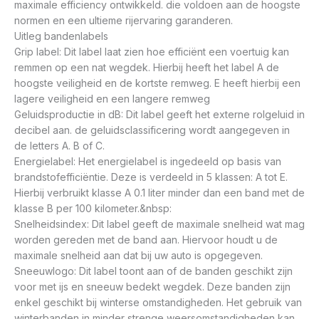
maximale efficiency ontwikkeld. die voldoen aan de hoogste
normen en een ultieme rijervaring garanderen.
Uitleg bandenlabels
Grip label: Dit label laat zien hoe efficiënt een voertuig kan
remmen op een nat wegdek. Hierbij heeft het label A de
hoogste veiligheid en de kortste remweg. E heeft hierbij een
lagere veiligheid en een langere remweg
Geluidsproductie in dB: Dit label geeft het externe rolgeluid in
decibel aan. de geluidsclassificering wordt aangegeven in
de letters A. B of C.
Energielabel: Het energielabel is ingedeeld op basis van
brandstofefficiëntie. Deze is verdeeld in 5 klassen: A tot E.
Hierbij verbruikt klasse A 0.1 liter minder dan een band met de
klasse B per 100 kilometer.&nbsp:
Snelheidsindex: Dit label geeft de maximale snelheid wat mag
worden gereden met de band aan. Hiervoor houdt u de
maximale snelheid aan dat bij uw auto is opgegeven.
Sneeuwlogo: Dit label toont aan of de banden geschikt zijn
voor met ijs en sneeuw bedekt wegdek. Deze banden zijn
enkel geschikt bij winterse omstandigheden. Het gebruik van
winterbanden in minder strenge weersomstandigheden kan