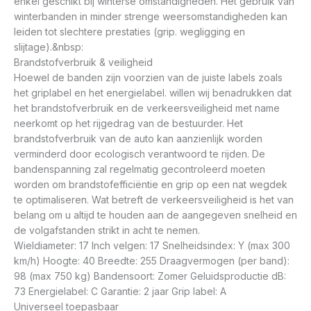
enkel geschikt bij winterse omstandigheden. Het gebruik van
winterbanden in minder strenge weersomstandigheden kan
leiden tot slechtere prestaties (grip. wegligging en
slijtage).&nbsp:
Brandstofverbruik & veiligheid
Hoewel de banden zijn voorzien van de juiste labels zoals
het griplabel en het energielabel. willen wij benadrukken dat
het brandstofverbruik en de verkeersveiligheid met name
neerkomt op het rijgedrag van de bestuurder. Het
brandstofverbruik van de auto kan aanzienlijk worden
verminderd door ecologisch verantwoord te rijden. De
bandenspanning zal regelmatig gecontroleerd moeten
worden om brandstofefficiëntie en grip op een nat wegdek
te optimaliseren. Wat betreft de verkeersveiligheid is het van
belang om u altijd te houden aan de aangegeven snelheid en
de volgafstanden strikt in acht te nemen.
Wieldiameter: 17 Inch velgen: 17 Snelheidsindex: Y (max 300
km/h) Hoogte: 40 Breedte: 255 Draagvermogen (per band):
98 (max 750 kg) Bandensoort: Zomer Geluidsproductie dB:
73 Energielabel: C Garantie: 2 jaar Grip label: A
Universeel toepasbaar