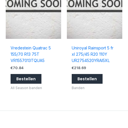
Vredestein Quatrac 5
Uniroyal Rainsport 5 fr
155/70 R13 75T
xl 275/45 R20 110Y
VR1557013TQUA5
UR2754520YRAI5XL
€
70.84
€
218.69
Bestellen
Bestellen
All Season banden
Banden