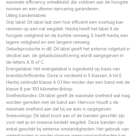
maximale efficiency ontwikkeld. die voldoen aan de hoogste
normen en een ultieme rijervaring garanderen.
Uitleg bandenlabels
Grip label: Dit label laat zien hoe efficiënt een voertuig kan
remmen op een nat wegdek. Hierbij heeft het label A de
hoogste veiligheid en de kortste remweg. E heeft hierbij een
lagere veiligheid en een langere remweg
Geluidsproductie in dB: Dit label geeft het externe rolgeluid in
decibel aan. de geluidsclassificering wordt aangegeven in
de letters A. B of C.
Energielabel: Het energielabel is ingedeeld op basis van
brandstofefficiëntie. Deze is verdeeld in 5 klassen: A tot E.
Hierbij verbruikt klasse A 0.1 liter minder dan een band met de
klasse B per 100 kilometer.&nbsp:
Snelheidsindex: Dit label geeft de maximale snelheid wat mag
worden gereden met de band aan. Hiervoor houdt u de
maximale snelheid aan dat bij uw auto is opgegeven.
Sneeuwlogo: Dit label toont aan of de banden geschikt zijn
voor met ijs en sneeuw bedekt wegdek. Deze banden zijn
enkel geschikt bij winterse omstandigheden. Het gebruik van
winterbanden in minder strenge weersomstandigheden kan