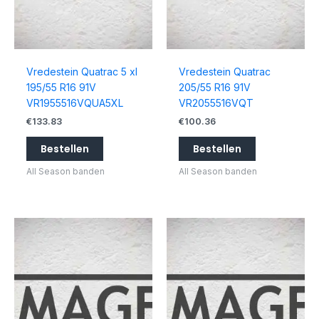
Vredestein Quatrac 5 xl
Vredestein Quatrac
195/55 R16 91V
205/55 R16 91V
VR1955516VQUA5XL
VR2055516VQT
€
133.83
€
100.36
Bestellen
Bestellen
All Season banden
All Season banden