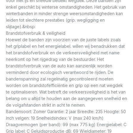
voor met ijs en sneeuw bedekt wegdek. Deze banden zijn
enkel geschikt bij winterse omstandigheden. Het gebruik van
winterbanden in minder strenge weersomstandigheden kan
leiden tot slechtere prestaties (grip. wegligging en
slijtage).&nbsp:
Brandstofverbruik & veiligheid
Hoewel de banden zijn voorzien van de juiste labels zoals
het griplabel en het energielabel. willen wij benadrukken dat
het brandstofverbruik en de verkeersveiligheid met name
neerkomt op het rijgedrag van de bestuurder. Het
brandstofverbruik van de auto kan aanzienlijk worden
verminderd door ecologisch verantwoord te rijden. De
bandenspanning zal regelmatig gecontroleerd moeten
worden om brandstofefficiëntie en grip op een nat wegdek
te optimaliseren. Wat betreft de verkeersveiligheid is het van
belang om u altijd te houden aan de aangegeven snelheid en
de volgafstanden strikt in acht te nemen.
Bandensoort: Zomer Garantie: 2 jaar Breedte: 235 Hoogte: 50
Inch velgen: 19 Snelheidsindex: V (max 240 km/h)
Draagvermogen (per band): 99 (max 775 kg) Energielabel: C
Grip label: C Geluidsproductie dB: 69 Wieldiameter: 19