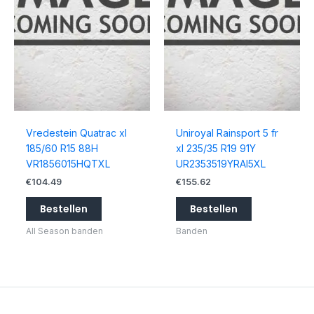
Vredestein Quatrac xl
Uniroyal Rainsport 5 fr
185/60 R15 88H
xl 235/35 R19 91Y
VR1856015HQTXL
UR2353519YRAI5XL
€
104.49
€
155.62
Bestellen
Bestellen
All Season banden
Banden