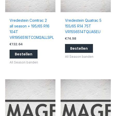
Vredestein Comtrac 2
Vredestein Quatrac 5
all season + 195/65 R16
155/65 R14 75T
104T
VR1556514TQUA5EU
VR1956516TCOM2ALLSPL
€
74.98
€
132.64
Bestellen
Bestellen
All Season banden
All Season banden