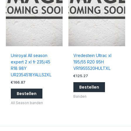
Uniroyal All season
Vredestein Ultrac xl
expert 2 xl fr 235/45
195/55 R20 95H
R18 98Y
VR1955520HULTXL
UR2354518YALLS2XL
€
125.27
€
166.87
Bestellen
Bestellen
Banden
All Season banden