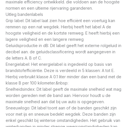
maximale efficiency ontwikkeld. die voldoen aan de hoogste
normen en een ultieme rijervaring garanderen.
Uitleg bandenlabels
Grip label: Dit label laat zien hoe efficiënt een voertuig kan
remmen op een nat wegdek. Hierbij heeft het label A de
hoogste veiligheid en de kortste remweg. E heeft hierbij een
lagere veiligheid en een langere remweg
Geluidsproductie in dB: Dit label geeft het externe rolgeluid in
decibel aan. de geluidsclassificering wordt aangegeven in
de letters A. B of C.
Energielabel: Het energielabel is ingedeeld op basis van
brandstofefficiëntie. Deze is verdeeld in 5 klassen: A tot E.
Hierbij verbruikt klasse A 0.1 liter minder dan een band met de
klasse B per 100 kilometer.&nbsp:
Snelheidsindex: Dit label geeft de maximale snelheid wat mag
worden gereden met de band aan. Hiervoor houdt u de
maximale snelheid aan dat bij uw auto is opgegeven.
Sneeuwlogo: Dit label toont aan of de banden geschikt zijn
voor met ijs en sneeuw bedekt wegdek. Deze banden zijn
enkel geschikt bij winterse omstandigheden. Het gebruik van
winterbanden in minder strenge weersomstandigheden kan