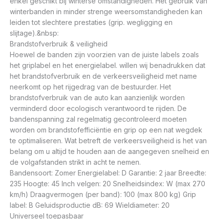
enkel geschikt bij winterse omstandigheden. Het gebruik van
winterbanden in minder strenge weersomstandigheden kan
leiden tot slechtere prestaties (grip. wegligging en
slijtage).&nbsp:
Brandstofverbruik & veiligheid
Hoewel de banden zijn voorzien van de juiste labels zoals
het griplabel en het energielabel. willen wij benadrukken dat
het brandstofverbruik en de verkeersveiligheid met name
neerkomt op het rijgedrag van de bestuurder. Het
brandstofverbruik van de auto kan aanzienlijk worden
verminderd door ecologisch verantwoord te rijden. De
bandenspanning zal regelmatig gecontroleerd moeten
worden om brandstofefficiëntie en grip op een nat wegdek
te optimaliseren. Wat betreft de verkeersveiligheid is het van
belang om u altijd te houden aan de aangegeven snelheid en
de volgafstanden strikt in acht te nemen.
Bandensoort: Zomer Energielabel: D Garantie: 2 jaar Breedte:
235 Hoogte: 45 Inch velgen: 20 Snelheidsindex: W (max 270
km/h) Draagvermogen (per band): 100 (max 800 kg) Grip
label: B Geluidsproductie dB: 69 Wieldiameter: 20
Universeel toepasbaar