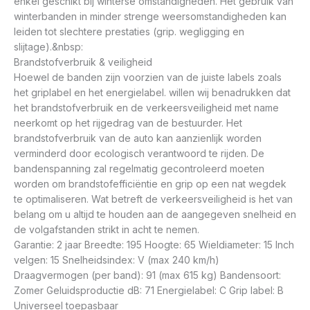
enkel geschikt bij winterse omstandigheden. Het gebruik van
winterbanden in minder strenge weersomstandigheden kan
leiden tot slechtere prestaties (grip. wegligging en
slijtage).&nbsp:
Brandstofverbruik & veiligheid
Hoewel de banden zijn voorzien van de juiste labels zoals
het griplabel en het energielabel. willen wij benadrukken dat
het brandstofverbruik en de verkeersveiligheid met name
neerkomt op het rijgedrag van de bestuurder. Het
brandstofverbruik van de auto kan aanzienlijk worden
verminderd door ecologisch verantwoord te rijden. De
bandenspanning zal regelmatig gecontroleerd moeten
worden om brandstofefficiëntie en grip op een nat wegdek
te optimaliseren. Wat betreft de verkeersveiligheid is het van
belang om u altijd te houden aan de aangegeven snelheid en
de volgafstanden strikt in acht te nemen.
Garantie: 2 jaar Breedte: 195 Hoogte: 65 Wieldiameter: 15 Inch
velgen: 15 Snelheidsindex: V (max 240 km/h)
Draagvermogen (per band): 91 (max 615 kg) Bandensoort:
Zomer Geluidsproductie dB: 71 Energielabel: C Grip label: B
Universeel toepasbaar