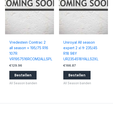
Vredestein Comtrac 2
Uniroyal All season
all season + 195/75 R16
expert 2 xl fr 235/45
107R
R18 98Y
VR1957516RCOM2ALLSPL
UR2354518YALLS2XL
€
129.96
€
166.87
Bestellen
Bestellen
All Season banden
All Season banden