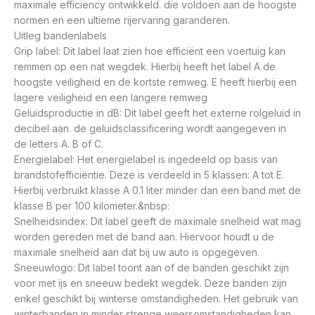
maximale efficiency ontwikkeld. die voldoen aan de hoogste
normen en een ultieme rijervaring garanderen.
Uitleg bandenlabels
Grip label: Dit label laat zien hoe efficiënt een voertuig kan
remmen op een nat wegdek. Hierbij heeft het label A de
hoogste veiligheid en de kortste remweg. E heeft hierbij een
lagere veiligheid en een langere remweg
Geluidsproductie in dB: Dit label geeft het externe rolgeluid in
decibel aan. de geluidsclassificering wordt aangegeven in
de letters A. B of C.
Energielabel: Het energielabel is ingedeeld op basis van
brandstofefficiëntie. Deze is verdeeld in 5 klassen: A tot E.
Hierbij verbruikt klasse A 0.1 liter minder dan een band met de
klasse B per 100 kilometer.&nbsp:
Snelheidsindex: Dit label geeft de maximale snelheid wat mag
worden gereden met de band aan. Hiervoor houdt u de
maximale snelheid aan dat bij uw auto is opgegeven.
Sneeuwlogo: Dit label toont aan of de banden geschikt zijn
voor met ijs en sneeuw bedekt wegdek. Deze banden zijn
enkel geschikt bij winterse omstandigheden. Het gebruik van
winterbanden in minder strenge weersomstandigheden kan