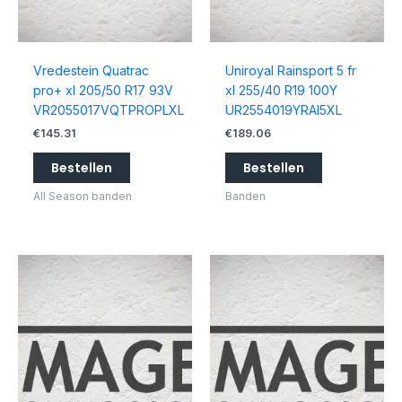
Vredestein Quatrac
Uniroyal Rainsport 5 fr
pro+ xl 205/50 R17 93V
xl 255/40 R19 100Y
VR2055017VQTPROPLXL
UR2554019YRAI5XL
€
145.31
€
189.06
Bestellen
Bestellen
All Season banden
Banden