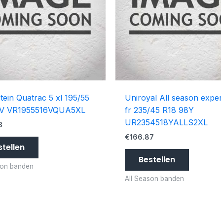
tein Quatrac 5 xl 195/55
Uniroyal All season exper
1V VR1955516VQUA5XL
fr 235/45 R18 98Y
UR2354518YALLS2XL
3
€
166.87
stellen
Bestellen
son banden
All Season banden