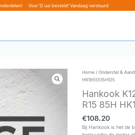
onderdelen!
Voor 12 uur besteld! Vandaag verstuurd
Home
/
Onderstel & Aandr
HK1955515H125
Hankook K12
R15 85H HK
€
108.20
Bij Hankook is het de 
bestuurder de motor sta