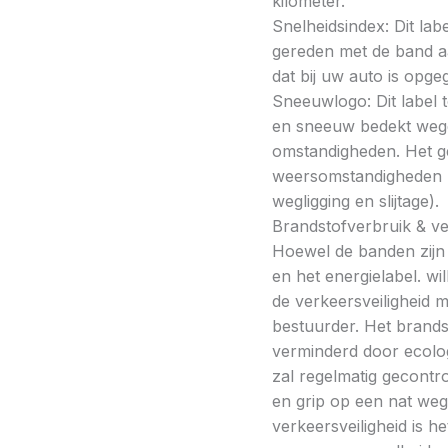
kilometer.
Snelheidsindex: Dit la
gereden met de band a
dat bij uw auto is opge
Sneeuwlogo: Dit label t
en sneeuw bedekt wegde
omstandigheden. Het g
weersomstandigheden kan
wegligging en slijtage).
Brandstofverbruik & vei
Hoewel de banden zijn v
en het energielabel. w
de verkeersveiligheid 
bestuurder. Het brands
verminderd door ecolo
zal regelmatig gecontr
en grip op een nat weg
verkeersveiligheid is h