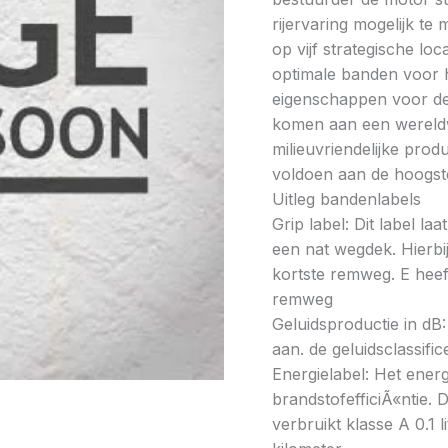
rijervaring mogelijk t
op vijf strategische lo
optimale banden voor h
eigenschappen voor de 
komen aan een wereldw
milieuvriendelijke prod
voldoen aan de hoogste
Uitleg bandenlabels
Grip label: Dit label l
een nat wegdek. Hierbij
kortste remweg. E heeft
remweg
Geluidsproductie in dB: 
aan. de geluidsclassifi
Energielabel: Het energ
brandstofefficiÃ«ntie. D
verbruikt klasse A 0.1 