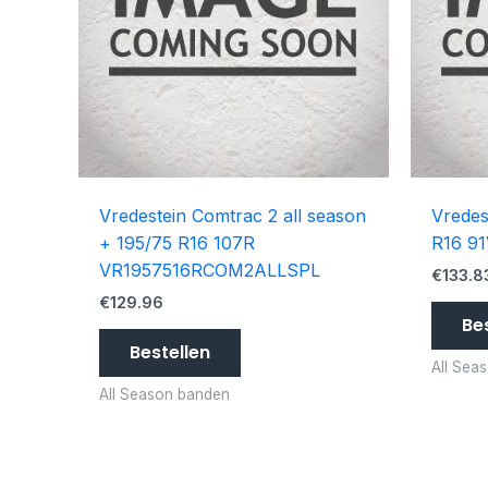
Vredestein Comtrac 2 all season
Vredes
+ 195/75 R16 107R
R16 9
VR1957516RCOM2ALLSPL
€
133.8
€
129.96
Be
Bestellen
All Sea
All Season banden