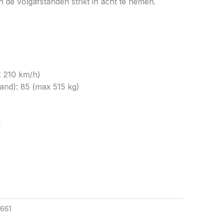
 de volgafstanden strikt in acht te nemen.
x 210 km/h)
nd): 85 (max 515 kg)
1
661