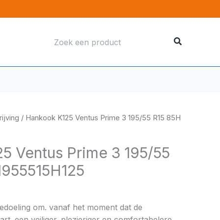
Zoeken
naar:
ijving
/ Hankook K125 Ventus Prime 3 195/55 R15 85H
5 Ventus Prime 3 195/55
1955515H125
bedoeling om. vanaf het moment dat de
rt. een veiliger. plezieriger en comfortabelere