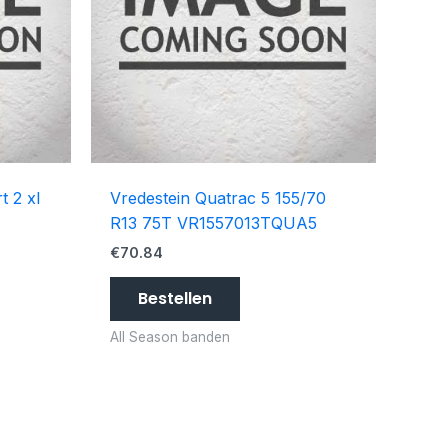
t 2 xl
Vredestein Quatrac 5 155/70
R13 75T VR1557013TQUA5
€
70.84
Bestellen
All Season banden