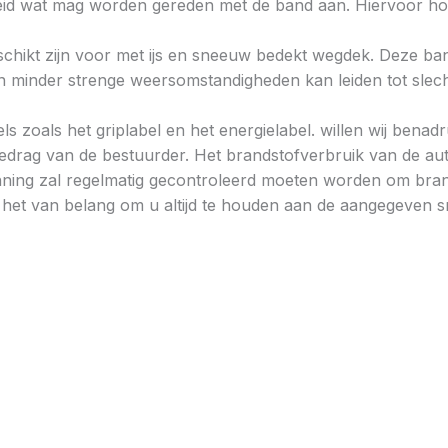
heid wat mag worden gereden met de band aan. Hiervoor hou
chikt zijn voor met ijs en sneeuw bedekt wegdek. Deze band
minder strenge weersomstandigheden kan leiden tot slechtere
ls zoals het griplabel en het energielabel. willen wij bena
gedrag van de bestuurder. Het brandstofverbruik van de au
ning zal regelmatig gecontroleerd moeten worden om brand
is het van belang om u altijd te houden aan de aangegeven sn