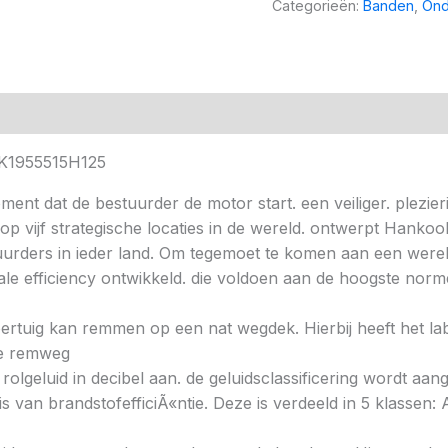
Categorieën:
Banden
,
Ond
HK1955515H125
ent dat de bestuurder de motor start. een veiliger. plezieri
 vijf strategische locaties in de wereld. ontwerpt Hankoo
urders in ieder land. Om tegemoet te komen aan een wereld
e efficiency ontwikkeld. die voldoen aan de hoogste norme
 voertuig kan remmen op een nat wegdek. Hierbij heeft het l
ere remweg
 rolgeluid in decibel aan. de geluidsclassificering wordt aan
s van brandstofefficiÃ«ntie. Deze is verdeeld in 5 klassen: A 