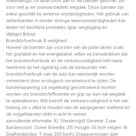
Sneeuwlogo: Dit label toont aan of de banden geschikt zijn
voor met ijs en sneeuw bedekt wegdek. Deze banden zijn
enkel geschikt bij winterse omstandigheden. Het gebruik van
winterbanden in minder strenge weersomstandigheden kan
leiden tot slechtere prestaties (grip. wegligging en
slijtage).&nbsp:
Brandstofverbruik & veiligheid
Hoewel de banden zijn voorzien van de juiste labels zoals
het griplabel en het energielabel. willen wij benadrukken dat
het brandstofverbruik en de verkeersveiligheid met name
neerkomt op het rijgedrag van de bestuurder. Het
brandstofverbruik van de auto kan aanzienlijk worden
verminderd door ecologisch verantwoord te rijden. De
bandenspanning zal regelmatig gecontroleerd moeten
worden om brandstofefficiëntie en grip op een nat wegdek
te optimaliseren. Wat betreft de verkeersveiligheid is het van
belang om u altijd te houden aan de aangegeven snelheid en
de volgafstanden strikt in acht te nemen.
aanvullende informatie: XL (Verstevigd) Garantie: 2 jaar
Bandensoort: Zomer Breedte: 215 Hoogte: 55 Inch velgen: 16
Snelheidsindex: Y (max 300 km/h) Draagvermogen (per