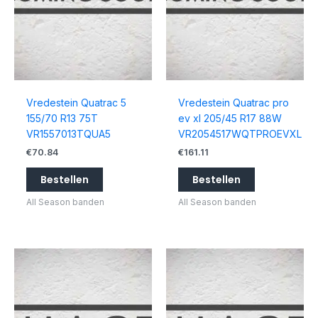
Vredestein Quatrac 5
Vredestein Quatrac pro
155/70 R13 75T
ev xl 205/45 R17 88W
VR1557013TQUA5
VR2054517WQTPROEVXL
€
70.84
€
161.11
Bestellen
Bestellen
All Season banden
All Season banden