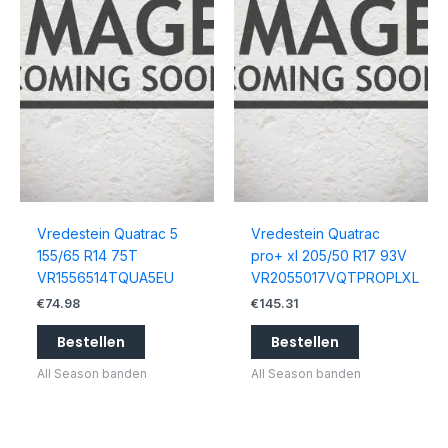
Vredestein Quatrac 5
Vredestein Quatrac
155/65 R14 75T
pro+ xl 205/50 R17 93V
VR1556514TQUA5EU
VR2055017VQTPROPLXL
€
74.98
€
145.31
Bestellen
Bestellen
All Season banden
All Season banden