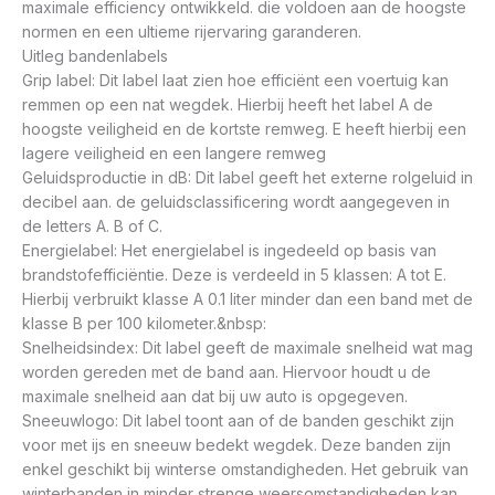
maximale efficiency ontwikkeld. die voldoen aan de hoogste
normen en een ultieme rijervaring garanderen.
Uitleg bandenlabels
Grip label: Dit label laat zien hoe efficiënt een voertuig kan
remmen op een nat wegdek. Hierbij heeft het label A de
hoogste veiligheid en de kortste remweg. E heeft hierbij een
lagere veiligheid en een langere remweg
Geluidsproductie in dB: Dit label geeft het externe rolgeluid in
decibel aan. de geluidsclassificering wordt aangegeven in
de letters A. B of C.
Energielabel: Het energielabel is ingedeeld op basis van
brandstofefficiëntie. Deze is verdeeld in 5 klassen: A tot E.
Hierbij verbruikt klasse A 0.1 liter minder dan een band met de
klasse B per 100 kilometer.&nbsp:
Snelheidsindex: Dit label geeft de maximale snelheid wat mag
worden gereden met de band aan. Hiervoor houdt u de
maximale snelheid aan dat bij uw auto is opgegeven.
Sneeuwlogo: Dit label toont aan of de banden geschikt zijn
voor met ijs en sneeuw bedekt wegdek. Deze banden zijn
enkel geschikt bij winterse omstandigheden. Het gebruik van
winterbanden in minder strenge weersomstandigheden kan