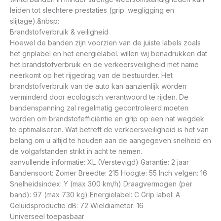
leiden tot slechtere prestaties (grip. wegligging en
slijtage).&nbsp:
Brandstofverbruik & veiligheid
Hoewel de banden zijn voorzien van de juiste labels zoals
het griplabel en het energielabel. willen wij benadrukken dat
het brandstofverbruik en de verkeersveiligheid met name
neerkomt op het rijgedrag van de bestuurder. Het
brandstofverbruik van de auto kan aanzienlijk worden
verminderd door ecologisch verantwoord te rijden. De
bandenspanning zal regelmatig gecontroleerd moeten
worden om brandstofefficiëntie en grip op een nat wegdek
te optimaliseren. Wat betreft de verkeersveiligheid is het van
belang om u altijd te houden aan de aangegeven snelheid en
de volgafstanden strikt in acht te nemen.
aanvullende informatie: XL (Verstevigd) Garantie: 2 jaar
Bandensoort: Zomer Breedte: 215 Hoogte: 55 Inch velgen: 16
Snelheidsindex: Y (max 300 km/h) Draagvermogen (per
band): 97 (max 730 kg) Energielabel: C Grip label: A
Geluidsproductie dB: 72 Wieldiameter: 16
Universeel toepasbaar