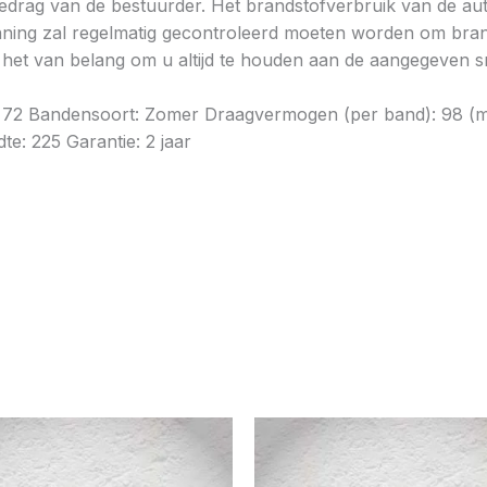
gedrag van de bestuurder. Het brandstofverbruik van de au
ning zal regelmatig gecontroleerd moeten worden om brands
is het van belang om u altijd te houden aan de aangegeven sn
dB: 72 Bandensoort: Zomer Draagvermogen (per band): 98 (
te: 225 Garantie: 2 jaar