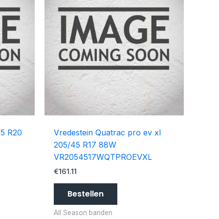
55 R20
Vredestein Quatrac pro ev xl
205/45 R17 88W
VR2054517WQTPROEVXL
€
161.11
Bestellen
All Season banden