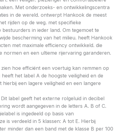
e maken. Met onderzoeks- en ontwikkelingscentra
caties in de wereld. ontwerpt Hankook de meest
et rijden op de weg. met specifieke
bestuurders in ieder land. Om tegemoet te
ijde bescherming van het milieu. heeft Hankook
ucten met maximale efficiency ontwikkeld. die
 normen en een ultieme rijervaring garanderen.
aat zien hoe efficiënt een voertuig kan remmen op
 heeft het label A de hoogste veiligheid en de
 hierbij een lagere veiligheid en een langere
Dit label geeft het externe rolgeluid in decibel
cering wordt aangegeven in de letters A. B of C.
ielabel is ingedeeld op basis van
ze is verdeeld in 5 klassen: A tot E. Hierbij
liter minder dan een band met de klasse B per 100