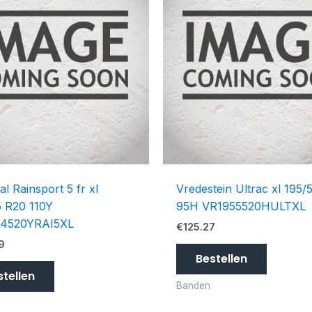
al Rainsport 5 fr xl
Vredestein Ultrac xl 195/
 R20 110Y
95H VR1955520HULTXL
4520YRAI5XL
€
125.27
9
Bestellen
stellen
Banden