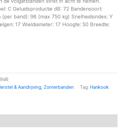
 de volgafstanden strikt in acht te nemen.
bel: C Geluidsproductie dB: 72 Bandensoort:
per band): 98 (max 750 kg) Snelheidsindex: Y
lgen: 17 Wieldiameter: 17 Hoogte: 50 Breedte:
b9d6
erstel & Aandrijving
,
Zomerbanden
Tag:
Hankook