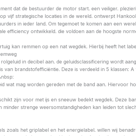
ent dat de bestuurder de motor start. een veiliger. plezieri
 vijf strategische locaties in de wereld. ontwerpt Hankoo
urders in ieder land. Om tegemoet te komen aan een wereld
e efficiency ontwikkeld. die voldoen aan de hoogste norme
voertuig kan remmen op een nat wegdek. Hierbij heeft het la
e remweg
 rolgeluid in decibel aan. de geluidsclassificering wordt aan
s van brandstofefficiëntie. Deze is verdeeld in 5 klassen: A t
&nbsp:
heid wat mag worden gereden met de band aan. Hiervoor hou
chikt zijn voor met ijs en sneeuw bedekt wegdek. Deze band
minder strenge weersomstandigheden kan leiden tot slechte
ls zoals het griplabel en het energielabel. willen wij bena