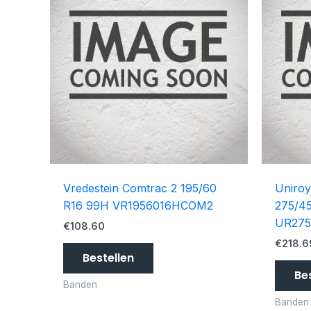
Vredestein Comtrac 2 195/60
Uniroy
R16 99H VR1956016HCOM2
275/45
UR275
€
108.60
€
218.6
Bestellen
Be
Banden
Banden