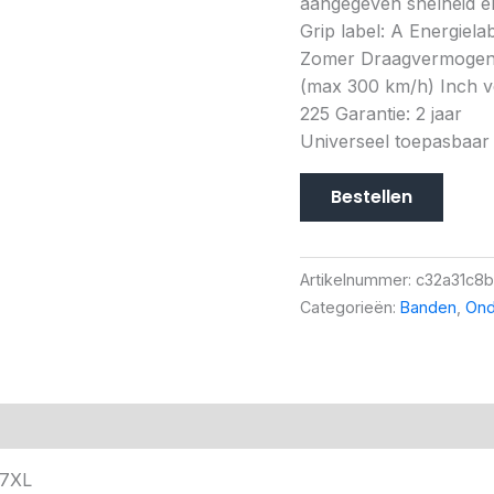
aangegeven snelheid en
Grip label: A Energiela
Zomer Draagvermogen (
(max 300 km/h) Inch ve
225 Garantie: 2 jaar
Universeel toepasbaar
Bestellen
Artikelnummer:
c32a31c8
Categorieën:
Banden
,
Ond
27XL