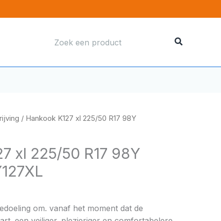
Zoeken
naar:
ijving
/ Hankook K127 xl 225/50 R17 98Y
7 xl 225/50 R17 98Y
127XL
bedoeling om. vanaf het moment dat de
rt. een veiliger. plezieriger en comfortabelere