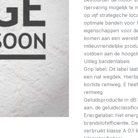
rijervaring mogelijk t
op vijf strategische lo
optimale banden voor h
eigenschappen voor de 
komen aan een wereldw
milieuvriendelijke prod
voldoen aan de hoogste
Uitleg bandenlabels
Grip label: Dit label l
een nat wegdek. Hierbij
kortste remweg. E heeft
remweg
Geluidsproductie in dB: 
aan. de geluidsclassifi
Energielabel: Het energ
brandstofefficiëntie. De
verbruikt klasse A 0.1 