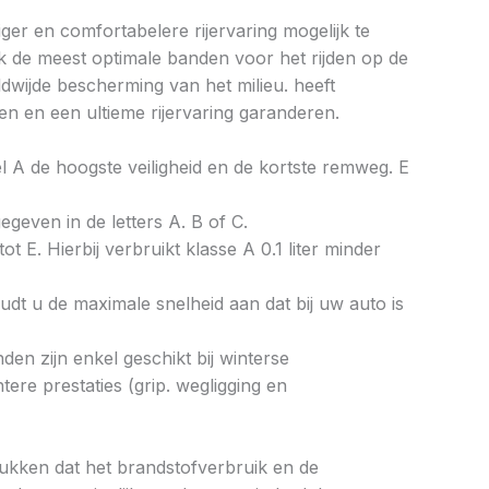
ger en comfortabelere rijervaring mogelijk te
k de meest optimale banden voor het rijden op de
wijde bescherming van het milieu. heeft
n en een ultieme rijervaring garanderen.
bel A de hoogste veiligheid en de kortste remweg. E
gegeven in de letters A. B of C.
ot E. Hierbij verbruikt klasse A 0.1 liter minder
dt u de maximale snelheid aan dat bij uw auto is
en zijn enkel geschikt bij winterse
re prestaties (grip. wegligging en
drukken dat het brandstofverbruik en de