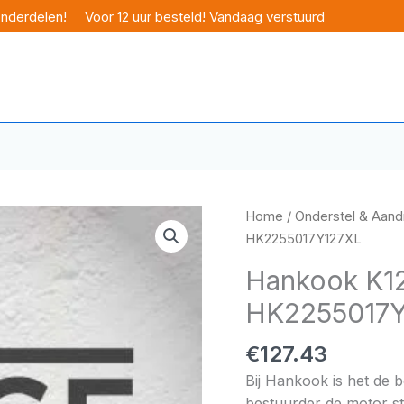
onderdelen!
Voor 12 uur besteld! Vandaag verstuurd
Home
/
Onderstel & Aandr
HK2255017Y127XL
Hankook K12
HK2255017Y
€
127.43
Bij Hankook is het de 
bestuurder de motor sta