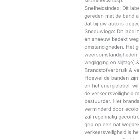
kilometer.&nbsp:
Snelheidsindex: Dit la
gereden met de band a
dat bij uw auto is opge
Sneeuwlogo: Dit label t
en sneeuw bedekt wegde
omstandigheden. Het g
weersomstandigheden kan
wegligging en slijtage).
Brandstofverbruik & vei
Hoewel de banden zijn v
en het energielabel. w
de verkeersveiligheid 
bestuurder. Het brands
verminderd door ecolo
zal regelmatig gecontr
grip op een nat wegdek 
verkeersveiligheid is h