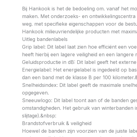
Bij Hankook is het de bedoeling om. vanaf het mom
maken. Met onderzoeks- en ontwikkelingscentra op
weg. met specifieke eigenschappen voor de bestu
Hankook milieuvriendelijke producten met maximal
Uitleg bandenlabels
Grip label: Dit label laat zien hoe efficiënt een 
heeft hierbij een lagere veiligheid en een langer
Geluidsproductie in dB: Dit label geeft het externe
Energielabel: Het energielabel is ingedeeld op basi
dan een band met de klasse B per 100 kilometer.
Snelheidsindex: Dit label geeft de maximale snel
opgegeven.
Sneeuwlogo: Dit label toont aan of de banden ges
omstandigheden. Het gebruik van winterbanden in 
slijtage).&nbsp:
Brandstofverbruik & veiligheid
Hoewel de banden zijn voorzien van de juiste labe