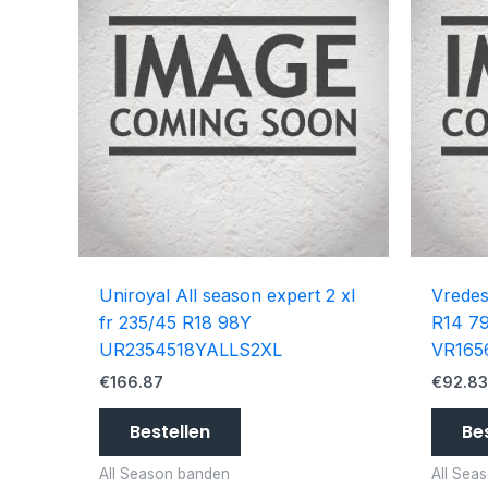
Uniroyal All season expert 2 xl
Vredes
fr 235/45 R18 98Y
R14 7
UR2354518YALLS2XL
VR165
€
166.87
€
92.8
Bestellen
Be
All Season banden
All Sea