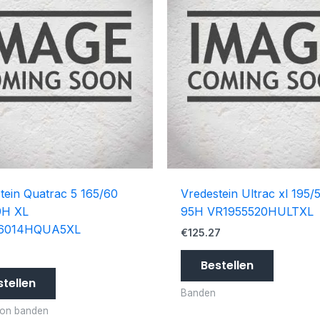
tein Quatrac 5 165/60
Vredestein Ultrac xl 195/
9H XL
95H VR1955520HULTXL
6014HQUA5XL
€
125.27
3
Bestellen
stellen
Banden
son banden