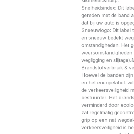
kilometer.&nbsp:
Snelheidsindex: Dit la
gereden met de band a
dat bij uw auto is opge
Sneeuwlogo: Dit label t
en sneeuw bedekt wegde
omstandigheden. Het g
weersomstandigheden kan
wegligging en slijtage).
Brandstofverbruik & vei
Hoewel de banden zijn v
en het energielabel. w
de verkeersveiligheid 
bestuurder. Het brands
verminderd door ecolo
zal regelmatig gecontr
grip op een nat wegdek 
verkeersveiligheid is h