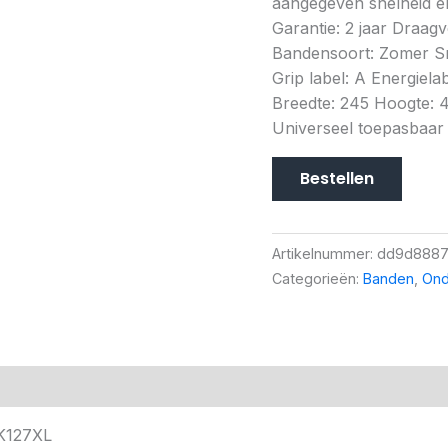
aangegeven snelheid en
Garantie: 2 jaar Draag
Bandensoort: Zomer Sn
Grip label: A Energiela
Breedte: 245 Hoogte: 
Universeel toepasbaar
Bestellen
Artikelnummer:
dd9d8887
Categorieën:
Banden
,
Ond
K127XL