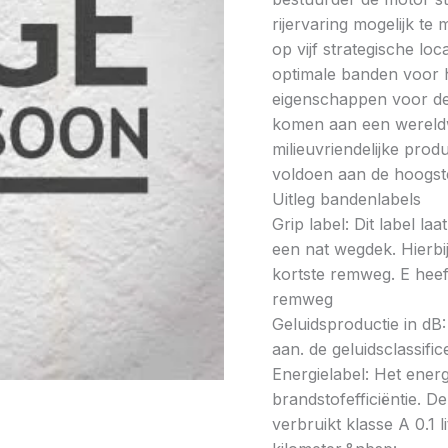
rijervaring mogelijk t
op vijf strategische lo
optimale banden voor h
eigenschappen voor de 
komen aan een wereldw
milieuvriendelijke prod
voldoen aan de hoogste
Uitleg bandenlabels
Grip label: Dit label l
een nat wegdek. Hierbij
kortste remweg. E heeft
remweg
Geluidsproductie in dB: 
aan. de geluidsclassifi
Energielabel: Het energ
brandstofefficiëntie. De
verbruikt klasse A 0.1 