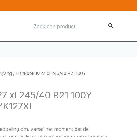
Zoeken
naar:
ijving
/ Hankook K127 xl 245/40 R21 100Y
7 xl 245/40 R21 100Y
YK127XL
bedoeling om. vanaf het moment dat de
rt. een veiliger. plezieriger en comfortabelere