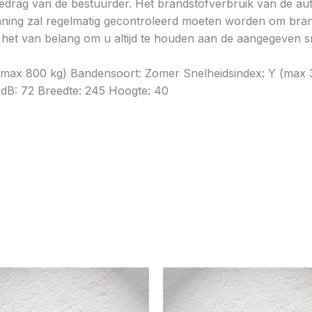
gedrag van de bestuurder. Het brandstofverbruik van de au
ning zal regelmatig gecontroleerd moeten worden om brands
is het van belang om u altijd te houden aan de aangegeven sn
(max 800 kg) Bandensoort: Zomer Snelheidsindex: Y (max 30
e dB: 72 Breedte: 245 Hoogte: 40