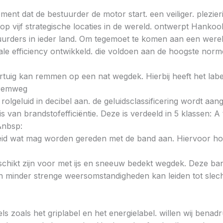
ent dat de bestuurder de motor start. een veiliger. plezieri
 vijf strategische locaties in de wereld. ontwerpt Hankoo
urders in ieder land. Om tegemoet te komen aan een wereld
e efficiency ontwikkeld. die voldoen aan de hoogste norme
voertuig kan remmen op een nat wegdek. Hierbij heeft het la
e remweg
 rolgeluid in decibel aan. de geluidsclassificering wordt aan
s van brandstofefficiëntie. Deze is verdeeld in 5 klassen: A t
&nbsp:
heid wat mag worden gereden met de band aan. Hiervoor hou
chikt zijn voor met ijs en sneeuw bedekt wegdek. Deze band
minder strenge weersomstandigheden kan leiden tot slechte
ls zoals het griplabel en het energielabel. willen wij bena