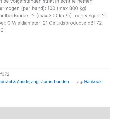
 de volgafstanden strikt in acht te nemen.
vermogen (per band): 100 (max 800 kg)
elheidsindex: Y (max 300 km/h) Inch velgen: 21
bel: C Wieldiameter: 21 Geluidsproductie dB: 72
40
f072
erstel & Aandrijving
,
Zomerbanden
Tag:
Hankook