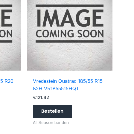
55 R20
Vredestein Quatrac 185/55 R15
82H VR1855515HQT
€
121.42
Bestellen
All Season banden