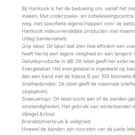
Bij Hankook is het de bedoeling om. vanaf het mom
maken. Met onderzoeks- en ontwikkelingscentra op
weg. met specifieke eigenschappen voor de bestu
Hankook milieuvriendelijke producten met maximal
Uitleg bandenlabels
Grip label: Dit label laat zien hoe efficiënt een 
heeft hierbij een lagere veiligheid en een langer
Geluidsproductie in dB: Dit label geeft het externe
Energielabel: Het energielabel is ingedeeld op basi
dan een band met de klasse B per 100 kilometer.
Snelheidsindex: Dit label geeft de maximale snel
opgegeven.
Sneeuwlogo: Dit label toont aan of de banden ges
omstandigheden. Het gebruik van winterbanden in 
slijtage).&nbsp:
Brandstofverbruik & veiligheid
Hoewel de banden zijn voorzien van de juiste labe