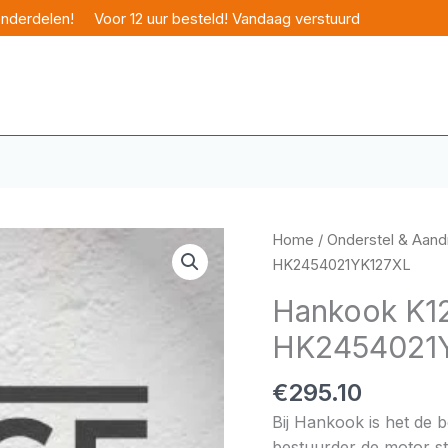
onderdelen!
Voor 12 uur besteld! Vandaag verstuurd
Home
/
Onderstel & Aandr
HK2454021YK127XL
Hankook K12
HK2454021
€
295.10
Bij Hankook is het de 
bestuurder de motor sta