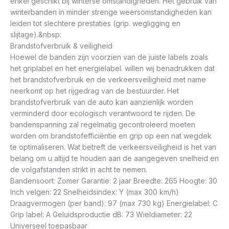
enkel geschikt bij winterse omstandigheden. Het gebruik van
winterbanden in minder strenge weersomstandigheden kan
leiden tot slechtere prestaties (grip. wegligging en
slijtage).&nbsp:
Brandstofverbruik & veiligheid
Hoewel de banden zijn voorzien van de juiste labels zoals
het griplabel en het energielabel. willen wij benadrukken dat
het brandstofverbruik en de verkeersveiligheid met name
neerkomt op het rijgedrag van de bestuurder. Het
brandstofverbruik van de auto kan aanzienlijk worden
verminderd door ecologisch verantwoord te rijden. De
bandenspanning zal regelmatig gecontroleerd moeten
worden om brandstofefficiëntie en grip op een nat wegdek
te optimaliseren. Wat betreft de verkeersveiligheid is het van
belang om u altijd te houden aan de aangegeven snelheid en
de volgafstanden strikt in acht te nemen.
Bandensoort: Zomer Garantie: 2 jaar Breedte: 265 Hoogte: 30
Inch velgen: 22 Snelheidsindex: Y (max 300 km/h)
Draagvermogen (per band): 97 (max 730 kg) Energielabel: C
Grip label: A Geluidsproductie dB: 73 Wieldiameter: 22
Universeel toepasbaar