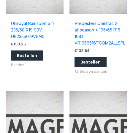
Uniroyal Rainsport 5 fr
Vredestein Comtrac 2
235/50 R19 99V
all season + 195/65 R16
UR2355019VRAI5
104T
VR1956516TCOM2ALLSPL
€
153.25
€
132.64
Bestellen
Bestellen
Banden
All Season banden