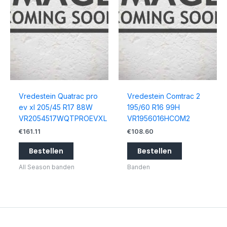
Vredestein Quatrac pro
Vredestein Comtrac 2
ev xl 205/45 R17 88W
195/60 R16 99H
VR2054517WQTPROEVXL
VR1956016HCOM2
€
161.11
€
108.60
Bestellen
Bestellen
All Season banden
Banden