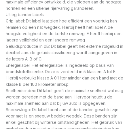
maximale efficiency ontwikkeld. die voldoen aan de hoogste
normen en een ultieme rijervaring garanderen.
Uitleg bandenlabels
Grip label: Dit label laat zien hoe efficiënt een voertuig kan
remmen op een nat wegdek. Hierbij heeft het label A de
hoogste veiligheid en de kortste remweg. E heeft hierbij een
lagere veiligheid en een langere remweg
Geluidsproductie in dB: Dit label geeft het externe rolgeluid in
decibel aan. de geluidsclassificering wordt aangegeven in
de letters A. B of C.
Energielabel: Het energielabel is ingedeeld op basis van
brandstofefficiëntie. Deze is verdeeld in 5 klassen: A tot E.
Hierbij verbruikt klasse A 0.1 liter minder dan een band met de
klasse B per 100 kilometer.&nbsp:
Snelheidsindex: Dit label geeft de maximale snelheid wat mag
worden gereden met de band aan. Hiervoor houdt u de
maximale snelheid aan dat bij uw auto is opgegeven.
Sneeuwlogo: Dit label toont aan of de banden geschikt zijn
voor met ijs en sneeuw bedekt wegdek. Deze banden zijn
enkel geschikt bij winterse omstandigheden. Het gebruik van
winterbanden in minder strenge weersomstandigheden kan