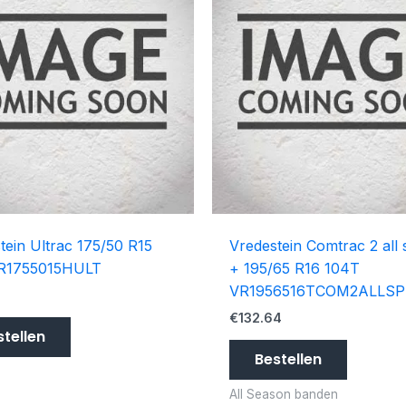
tein Ultrac 175/50 R15
Vredestein Comtrac 2 all
R1755015HULT
+ 195/65 R16 104T
VR1956516TCOM2ALLSP
€
132.64
stellen
Bestellen
All Season banden