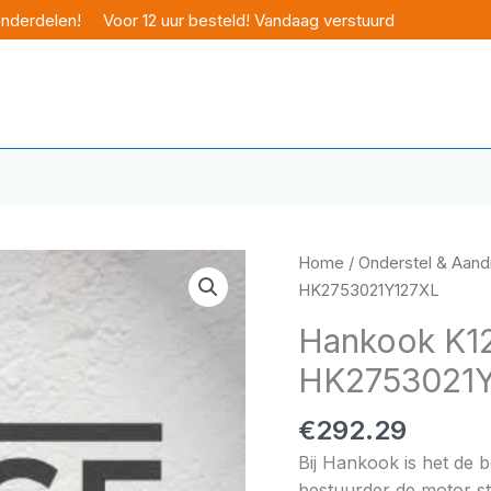
onderdelen!
Voor 12 uur besteld! Vandaag verstuurd
Home
/
Onderstel & Aandr
HK2753021Y127XL
Hankook K12
HK2753021Y
€
292.29
Bij Hankook is het de 
bestuurder de motor sta