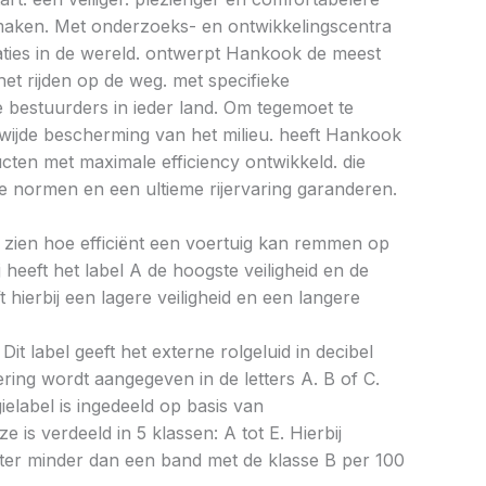
e maken. Met onderzoeks- en ontwikkelingscentra
caties in de wereld. ontwerpt Hankook de meest
et rijden op de weg. met specifieke
bestuurders in ieder land. Om tegemoet te
ijde bescherming van het milieu. heeft Hankook
ucten met maximale efficiency ontwikkeld. die
 normen en een ultieme rijervaring garanderen.
aat zien hoe efficiënt een voertuig kan remmen op
 heeft het label A de hoogste veiligheid en de
 hierbij een lagere veiligheid en een langere
Dit label geeft het externe rolgeluid in decibel
cering wordt aangegeven in de letters A. B of C.
ielabel is ingedeeld op basis van
ze is verdeeld in 5 klassen: A tot E. Hierbij
liter minder dan een band met de klasse B per 100