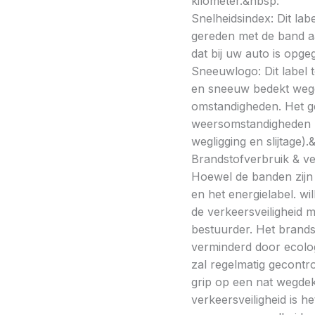
kilometer.&nbsp:
Snelheidsindex: Dit la
gereden met de band a
dat bij uw auto is opge
Sneeuwlogo: Dit label t
en sneeuw bedekt wegde
omstandigheden. Het g
weersomstandigheden kan
wegligging en slijtage).
Brandstofverbruik & vei
Hoewel de banden zijn v
en het energielabel. w
de verkeersveiligheid 
bestuurder. Het brands
verminderd door ecolo
zal regelmatig gecontr
grip op een nat wegdek 
verkeersveiligheid is h