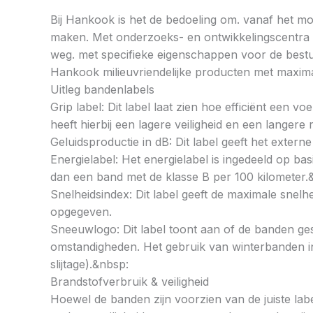
Bij Hankook is het de bedoeling om. vanaf het mom
maken. Met onderzoeks- en ontwikkelingscentra op
weg. met specifieke eigenschappen voor de bestu
Hankook milieuvriendelijke producten met maximal
Uitleg bandenlabels
Grip label: Dit label laat zien hoe efficiënt een 
heeft hierbij een lagere veiligheid en een langer
Geluidsproductie in dB: Dit label geeft het externe
Energielabel: Het energielabel is ingedeeld op basi
dan een band met de klasse B per 100 kilometer.
Snelheidsindex: Dit label geeft de maximale snel
opgegeven.
Sneeuwlogo: Dit label toont aan of de banden ges
omstandigheden. Het gebruik van winterbanden in 
slijtage).&nbsp:
Brandstofverbruik & veiligheid
Hoewel de banden zijn voorzien van de juiste labe