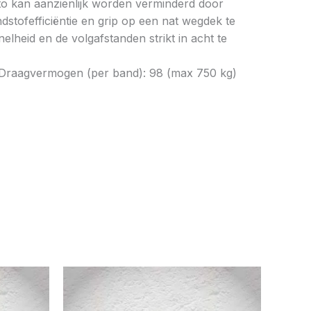
to kan aanzienlijk worden verminderd door
tofefficiëntie en grip op een nat wegdek te
elheid en de volgafstanden strikt in acht te
h) Draagvermogen (per band): 98 (max 750 kg)