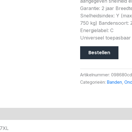
aangegeven snelheid en
Garantie: 2 jaar Breedt
Snelheidsindex: Y (ma
750 kg) Bandensoort: Z
Energielabel: C
Universeel toepasbaar
Bestellen
Artikelnummer:
098680c
Categorieën:
Banden
,
Ond
27XL