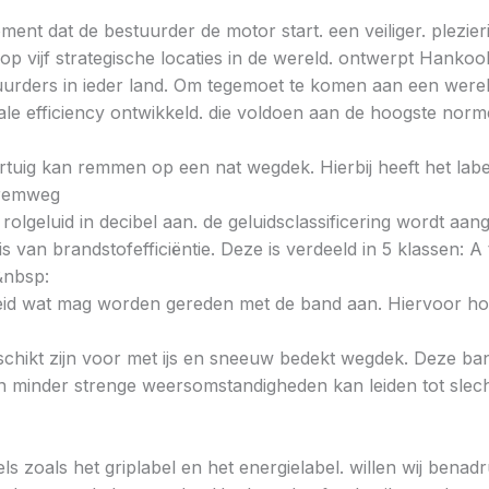
ent dat de bestuurder de motor start. een veiliger. plezieri
 vijf strategische locaties in de wereld. ontwerpt Hankoo
urders in ieder land. Om tegemoet te komen aan een wereld
e efficiency ontwikkeld. die voldoen aan de hoogste norme
voertuig kan remmen op een nat wegdek. Hierbij heeft het la
e remweg
 rolgeluid in decibel aan. de geluidsclassificering wordt aan
s van brandstofefficiëntie. Deze is verdeeld in 5 klassen: A t
&nbsp:
heid wat mag worden gereden met de band aan. Hiervoor hou
chikt zijn voor met ijs en sneeuw bedekt wegdek. Deze band
minder strenge weersomstandigheden kan leiden tot slechte
ls zoals het griplabel en het energielabel. willen wij bena