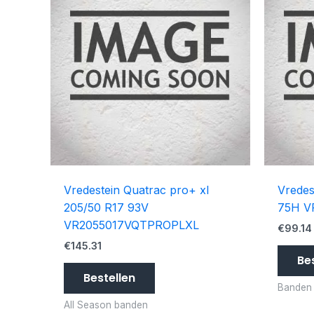
Vredestein Quatrac pro+ xl
Vredes
205/50 R17 93V
75H V
VR2055017VQTPROPLXL
€
99.14
€
145.31
Be
Bestellen
Banden
All Season banden