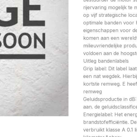
rijervaring mogelijk t
op vijf strategische lo
optimale banden voor h
eigenschappen voor de 
komen aan een wereldw
milieuvriendelijke prod
voldoen aan de hoogste
Uitleg bandenlabels
Grip label: Dit label l
een nat wegdek. Hierbij
kortste remweg. E heeft
remweg
Geluidsproductie in dB: 
aan. de geluidsclassifi
Energielabel: Het energ
brandstofefficiëntie. De
verbruikt klasse A 0.1 