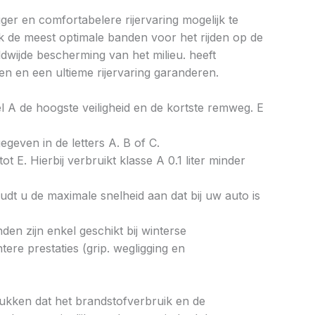
ger en comfortabelere rijervaring mogelijk te
k de meest optimale banden voor het rijden op de
wijde bescherming van het milieu. heeft
n en een ultieme rijervaring garanderen.
bel A de hoogste veiligheid en de kortste remweg. E
gegeven in de letters A. B of C.
ot E. Hierbij verbruikt klasse A 0.1 liter minder
dt u de maximale snelheid aan dat bij uw auto is
en zijn enkel geschikt bij winterse
re prestaties (grip. wegligging en
drukken dat het brandstofverbruik en de