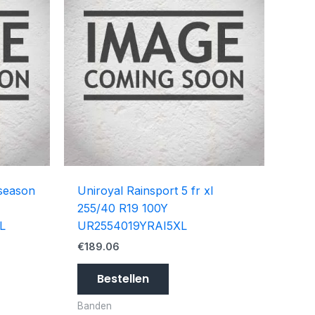
 season
Uniroyal Rainsport 5 fr xl
255/40 R19 100Y
L
UR2554019YRAI5XL
€
189.06
Bestellen
Banden