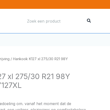
Zoeken
naar:
ijving
/ Hankook K127 xl 275/30 R21 98Y
7 xl 275/30 R21 98Y
127XL
bedoeling om. vanaf het moment dat de
rt. een veiliger. plezieriger en comfortabelere