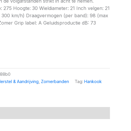
 de volgafstanden strikt in acht te nemen.
e: 275 Hoogte: 30 Wieldiameter: 21 Inch velgen: 21
x 300 km/h) Draagvermogen (per band): 98 (max
omer Grip label: A Geluidsproductie dB: 73
d88b0
erstel & Aandrijving
,
Zomerbanden
Tag:
Hankook