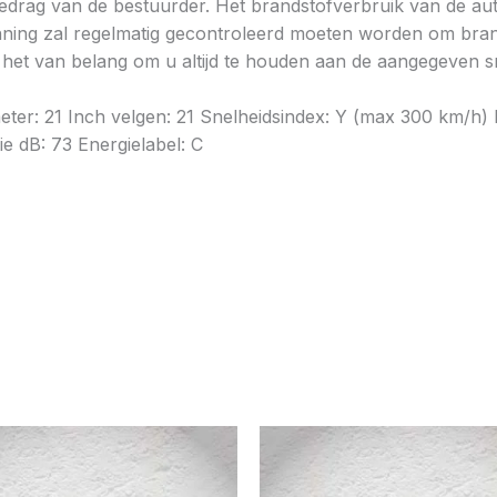
gedrag van de bestuurder. Het brandstofverbruik van de au
ning zal regelmatig gecontroleerd moeten worden om brands
is het van belang om u altijd te houden aan de aangegeven sn
ameter: 21 Inch velgen: 21 Snelheidsindex: Y (max 300 km/
e dB: 73 Energielabel: C