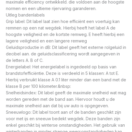
maximale efficiency ontwikkeld. die voldoen aan de hoogste
normen en een ultieme rijervaring garanderen.
Uitleg bandenlabels
Grip label: Dit label laat zien hoe efficiënt een voertuig kan
remmen op een nat wegdek. Hierbij heeft het label A de
hoogste veiligheid en de kortste remweg. E heeft hierbij een
lagere veiligheid en een langere remweg
Geluidsproductie in dB: Dit label geeft het externe rolgeluid in
decibel aan. de geluidsclassificering wordt aangegeven in
de letters A. B of C.
Energielabel: Het energielabel is ingedeeld op basis van
brandstofefficiëntie. Deze is verdeeld in 5 klassen: A tot E.
Hierbij verbruikt klasse A 0.1 liter minder dan een band met de
klasse B per 100 kilometer.&nbsp:
Snelheidsindex: Dit label geeft de maximale snelheid wat mag
worden gereden met de band aan. Hiervoor houdt u de
maximale snelheid aan dat bij uw auto is opgegeven.
Sneeuwlogo: Dit label toont aan of de banden geschikt zijn
voor met ijs en sneeuw bedekt wegdek. Deze banden zijn
enkel geschikt bij winterse omstandigheden. Het gebruik van
winterbanden in minder strenge weersomstandigheden kan