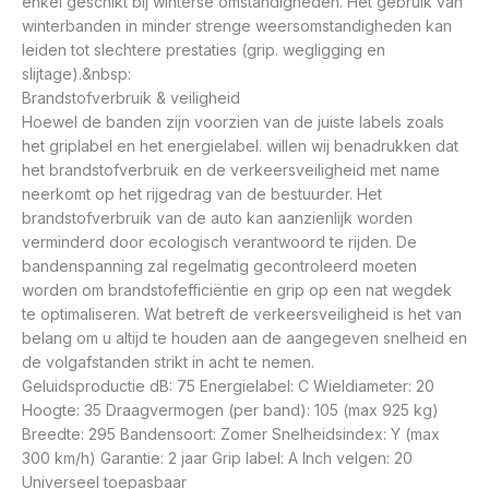
enkel geschikt bij winterse omstandigheden. Het gebruik van
winterbanden in minder strenge weersomstandigheden kan
leiden tot slechtere prestaties (grip. wegligging en
slijtage).&nbsp:
Brandstofverbruik & veiligheid
Hoewel de banden zijn voorzien van de juiste labels zoals
het griplabel en het energielabel. willen wij benadrukken dat
het brandstofverbruik en de verkeersveiligheid met name
neerkomt op het rijgedrag van de bestuurder. Het
brandstofverbruik van de auto kan aanzienlijk worden
verminderd door ecologisch verantwoord te rijden. De
bandenspanning zal regelmatig gecontroleerd moeten
worden om brandstofefficiëntie en grip op een nat wegdek
te optimaliseren. Wat betreft de verkeersveiligheid is het van
belang om u altijd te houden aan de aangegeven snelheid en
de volgafstanden strikt in acht te nemen.
Geluidsproductie dB: 75 Energielabel: C Wieldiameter: 20
Hoogte: 35 Draagvermogen (per band): 105 (max 925 kg)
Breedte: 295 Bandensoort: Zomer Snelheidsindex: Y (max
300 km/h) Garantie: 2 jaar Grip label: A Inch velgen: 20
Universeel toepasbaar