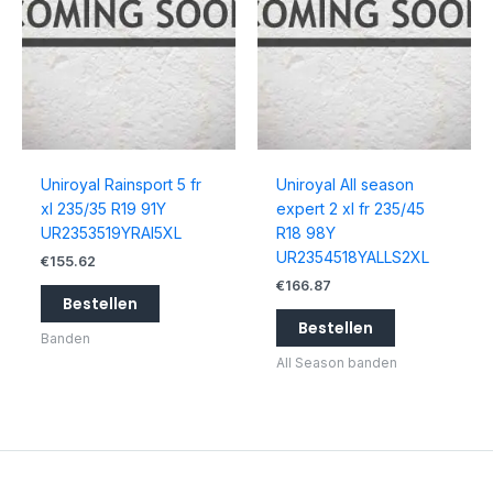
Uniroyal Rainsport 5 fr
Uniroyal All season
xl 235/35 R19 91Y
expert 2 xl fr 235/45
UR2353519YRAI5XL
R18 98Y
UR2354518YALLS2XL
€
155.62
€
166.87
Bestellen
Bestellen
Banden
All Season banden