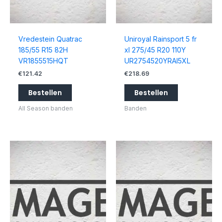
Vredestein Quatrac
Uniroyal Rainsport 5 fr
185/55 R15 82H
xl 275/45 R20 110Y
VR1855515HQT
UR2754520YRAI5XL
€
121.42
€
218.69
Bestellen
Bestellen
All Season banden
Banden