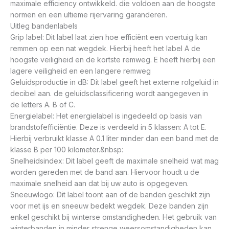
maximale efficiency ontwikkeld. die voldoen aan de hoogste
normen en een ultieme rijervaring garanderen.
Uitleg bandenlabels
Grip label: Dit label laat zien hoe efficiënt een voertuig kan
remmen op een nat wegdek. Hierbij heeft het label A de
hoogste veiligheid en de kortste remweg. E heeft hierbij een
lagere veiligheid en een langere remweg
Geluidsproductie in dB: Dit label geeft het externe rolgeluid in
decibel aan. de geluidsclassificering wordt aangegeven in
de letters A. B of C.
Energielabel: Het energielabel is ingedeeld op basis van
brandstofefficiëntie. Deze is verdeeld in 5 klassen: A tot E.
Hierbij verbruikt klasse A 0.1 liter minder dan een band met de
klasse B per 100 kilometer.&nbsp:
Snelheidsindex: Dit label geeft de maximale snelheid wat mag
worden gereden met de band aan. Hiervoor houdt u de
maximale snelheid aan dat bij uw auto is opgegeven.
Sneeuwlogo: Dit label toont aan of de banden geschikt zijn
voor met ijs en sneeuw bedekt wegdek. Deze banden zijn
enkel geschikt bij winterse omstandigheden. Het gebruik van
winterbanden in minder strenge weersomstandigheden kan