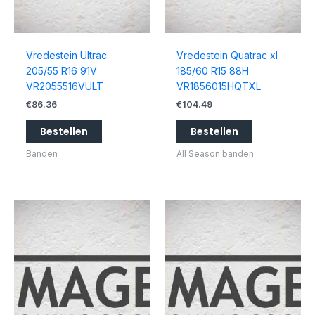
Vredestein Ultrac
Vredestein Quatrac xl
205/55 R16 91V
185/60 R15 88H
VR2055516VULT
VR1856015HQTXL
€
86.36
€
104.49
Bestellen
Bestellen
Banden
All Season banden