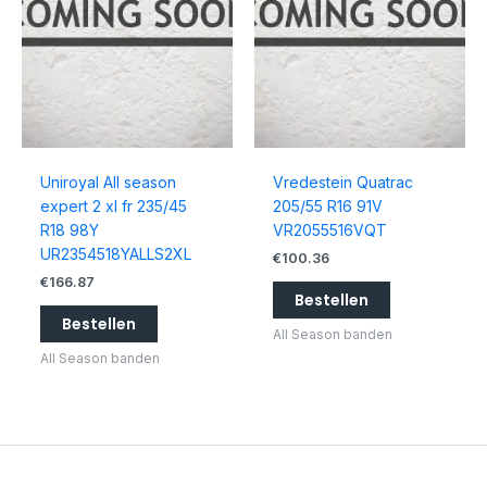
Uniroyal All season
Vredestein Quatrac
expert 2 xl fr 235/45
205/55 R16 91V
R18 98Y
VR2055516VQT
UR2354518YALLS2XL
€
100.36
€
166.87
Bestellen
Bestellen
All Season banden
All Season banden