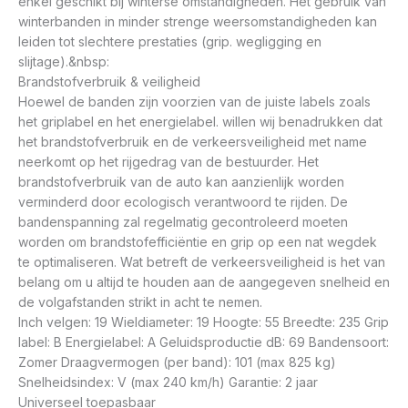
enkel geschikt bij winterse omstandigheden. Het gebruik van
winterbanden in minder strenge weersomstandigheden kan
leiden tot slechtere prestaties (grip. wegligging en
slijtage).&nbsp:
Brandstofverbruik & veiligheid
Hoewel de banden zijn voorzien van de juiste labels zoals
het griplabel en het energielabel. willen wij benadrukken dat
het brandstofverbruik en de verkeersveiligheid met name
neerkomt op het rijgedrag van de bestuurder. Het
brandstofverbruik van de auto kan aanzienlijk worden
verminderd door ecologisch verantwoord te rijden. De
bandenspanning zal regelmatig gecontroleerd moeten
worden om brandstofefficiëntie en grip op een nat wegdek
te optimaliseren. Wat betreft de verkeersveiligheid is het van
belang om u altijd te houden aan de aangegeven snelheid en
de volgafstanden strikt in acht te nemen.
Inch velgen: 19 Wieldiameter: 19 Hoogte: 55 Breedte: 235 Grip
label: B Energielabel: A Geluidsproductie dB: 69 Bandensoort:
Zomer Draagvermogen (per band): 101 (max 825 kg)
Snelheidsindex: V (max 240 km/h) Garantie: 2 jaar
Universeel toepasbaar