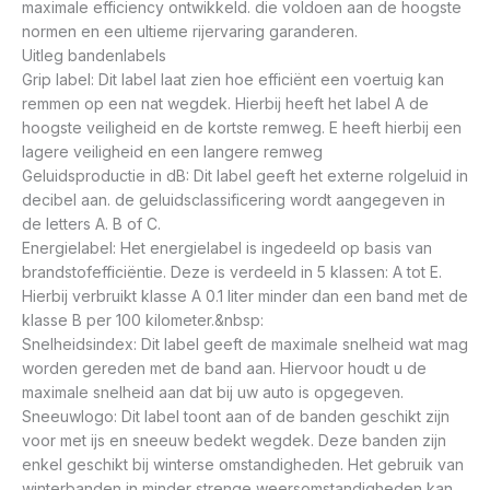
maximale efficiency ontwikkeld. die voldoen aan de hoogste
normen en een ultieme rijervaring garanderen.
Uitleg bandenlabels
Grip label: Dit label laat zien hoe efficiënt een voertuig kan
remmen op een nat wegdek. Hierbij heeft het label A de
hoogste veiligheid en de kortste remweg. E heeft hierbij een
lagere veiligheid en een langere remweg
Geluidsproductie in dB: Dit label geeft het externe rolgeluid in
decibel aan. de geluidsclassificering wordt aangegeven in
de letters A. B of C.
Energielabel: Het energielabel is ingedeeld op basis van
brandstofefficiëntie. Deze is verdeeld in 5 klassen: A tot E.
Hierbij verbruikt klasse A 0.1 liter minder dan een band met de
klasse B per 100 kilometer.&nbsp:
Snelheidsindex: Dit label geeft de maximale snelheid wat mag
worden gereden met de band aan. Hiervoor houdt u de
maximale snelheid aan dat bij uw auto is opgegeven.
Sneeuwlogo: Dit label toont aan of de banden geschikt zijn
voor met ijs en sneeuw bedekt wegdek. Deze banden zijn
enkel geschikt bij winterse omstandigheden. Het gebruik van
winterbanden in minder strenge weersomstandigheden kan