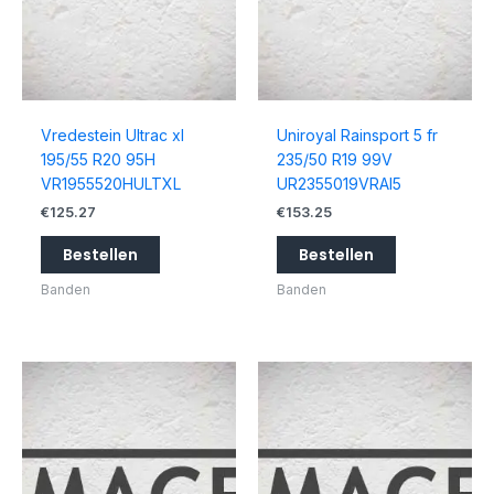
Vredestein Ultrac xl
Uniroyal Rainsport 5 fr
195/55 R20 95H
235/50 R19 99V
VR1955520HULTXL
UR2355019VRAI5
€
125.27
€
153.25
Bestellen
Bestellen
Banden
Banden