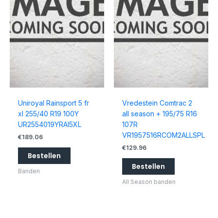
Uniroyal Rainsport 5 fr
Vredestein Comtrac 2
xl 255/40 R19 100Y
all season + 195/75 R16
UR2554019YRAI5XL
107R
VR1957516RCOM2ALLSPL
€
189.06
€
129.96
Bestellen
Bestellen
Banden
All Season banden