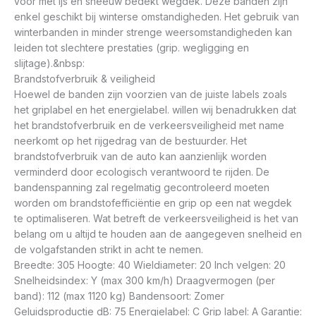
voor met ijs en sneeuw bedekt wegdek. Deze banden zijn
enkel geschikt bij winterse omstandigheden. Het gebruik van
winterbanden in minder strenge weersomstandigheden kan
leiden tot slechtere prestaties (grip. wegligging en
slijtage).&nbsp:
Brandstofverbruik & veiligheid
Hoewel de banden zijn voorzien van de juiste labels zoals
het griplabel en het energielabel. willen wij benadrukken dat
het brandstofverbruik en de verkeersveiligheid met name
neerkomt op het rijgedrag van de bestuurder. Het
brandstofverbruik van de auto kan aanzienlijk worden
verminderd door ecologisch verantwoord te rijden. De
bandenspanning zal regelmatig gecontroleerd moeten
worden om brandstofefficiëntie en grip op een nat wegdek
te optimaliseren. Wat betreft de verkeersveiligheid is het van
belang om u altijd te houden aan de aangegeven snelheid en
de volgafstanden strikt in acht te nemen.
Breedte: 305 Hoogte: 40 Wieldiameter: 20 Inch velgen: 20
Snelheidsindex: Y (max 300 km/h) Draagvermogen (per
band): 112 (max 1120 kg) Bandensoort: Zomer
Geluidsproductie dB: 75 Energielabel: C Grip label: A Garantie: