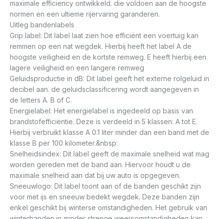
maximale efficiency ontwikkeld. die voldoen aan de hoogste
normen en een ultieme rijervaring garanderen.
Uitleg bandenlabels
Grip label: Dit label laat zien hoe efficiënt een voertuig kan
remmen op een nat wegdek. Hierbij heeft het label A de
hoogste veiligheid en de kortste remweg. E heeft hierbij een
lagere veiligheid en een langere remweg
Geluidsproductie in dB: Dit label geeft het externe rolgeluid in
decibel aan. de geluidsclassificering wordt aangegeven in
de letters A. B of C.
Energielabel: Het energielabel is ingedeeld op basis van
brandstofefficiëntie. Deze is verdeeld in 5 klassen: A tot E.
Hierbij verbruikt klasse A 0.1 liter minder dan een band met de
klasse B per 100 kilometer.&nbsp:
Snelheidsindex: Dit label geeft de maximale snelheid wat mag
worden gereden met de band aan. Hiervoor houdt u de
maximale snelheid aan dat bij uw auto is opgegeven.
Sneeuwlogo: Dit label toont aan of de banden geschikt zijn
voor met ijs en sneeuw bedekt wegdek. Deze banden zijn
enkel geschikt bij winterse omstandigheden. Het gebruik van
winterbanden in minder strenge weersomstandigheden kan