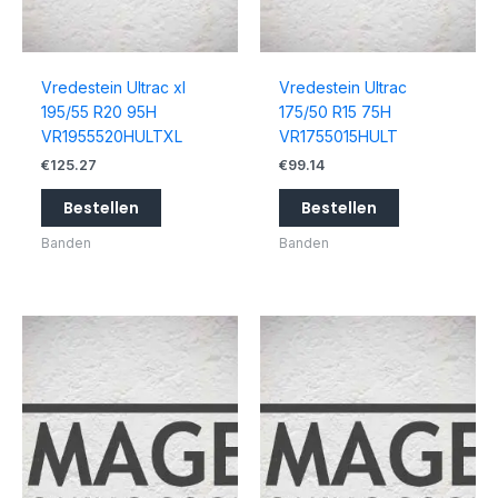
Vredestein Ultrac xl
Vredestein Ultrac
195/55 R20 95H
175/50 R15 75H
VR1955520HULTXL
VR1755015HULT
€
125.27
€
99.14
Bestellen
Bestellen
Banden
Banden