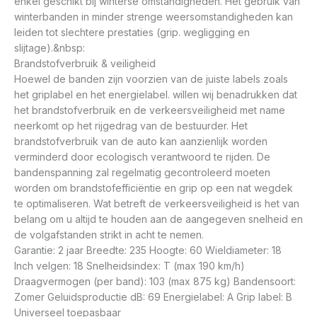
enkel geschikt bij winterse omstandigheden. Het gebruik van
winterbanden in minder strenge weersomstandigheden kan
leiden tot slechtere prestaties (grip. wegligging en
slijtage).&nbsp:
Brandstofverbruik & veiligheid
Hoewel de banden zijn voorzien van de juiste labels zoals
het griplabel en het energielabel. willen wij benadrukken dat
het brandstofverbruik en de verkeersveiligheid met name
neerkomt op het rijgedrag van de bestuurder. Het
brandstofverbruik van de auto kan aanzienlijk worden
verminderd door ecologisch verantwoord te rijden. De
bandenspanning zal regelmatig gecontroleerd moeten
worden om brandstofefficiëntie en grip op een nat wegdek
te optimaliseren. Wat betreft de verkeersveiligheid is het van
belang om u altijd te houden aan de aangegeven snelheid en
de volgafstanden strikt in acht te nemen.
Garantie: 2 jaar Breedte: 235 Hoogte: 60 Wieldiameter: 18
Inch velgen: 18 Snelheidsindex: T (max 190 km/h)
Draagvermogen (per band): 103 (max 875 kg) Bandensoort:
Zomer Geluidsproductie dB: 69 Energielabel: A Grip label: B
Universeel toepasbaar