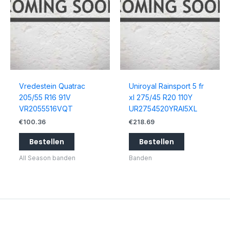
Vredestein Quatrac
Uniroyal Rainsport 5 fr
205/55 R16 91V
xl 275/45 R20 110Y
VR2055516VQT
UR2754520YRAI5XL
€
100.36
€
218.69
Bestellen
Bestellen
All Season banden
Banden