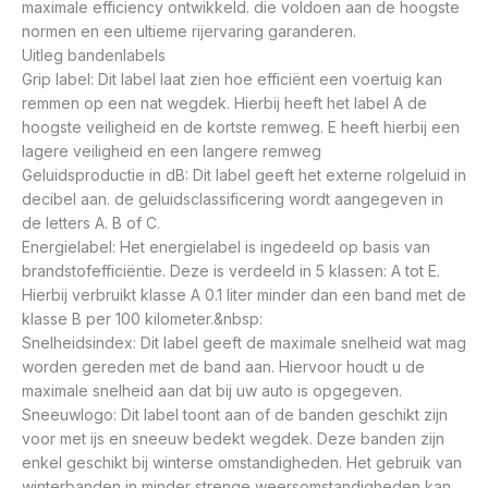
maximale efficiency ontwikkeld. die voldoen aan de hoogste
normen en een ultieme rijervaring garanderen.
Uitleg bandenlabels
Grip label: Dit label laat zien hoe efficiënt een voertuig kan
remmen op een nat wegdek. Hierbij heeft het label A de
hoogste veiligheid en de kortste remweg. E heeft hierbij een
lagere veiligheid en een langere remweg
Geluidsproductie in dB: Dit label geeft het externe rolgeluid in
decibel aan. de geluidsclassificering wordt aangegeven in
de letters A. B of C.
Energielabel: Het energielabel is ingedeeld op basis van
brandstofefficiëntie. Deze is verdeeld in 5 klassen: A tot E.
Hierbij verbruikt klasse A 0.1 liter minder dan een band met de
klasse B per 100 kilometer.&nbsp:
Snelheidsindex: Dit label geeft de maximale snelheid wat mag
worden gereden met de band aan. Hiervoor houdt u de
maximale snelheid aan dat bij uw auto is opgegeven.
Sneeuwlogo: Dit label toont aan of de banden geschikt zijn
voor met ijs en sneeuw bedekt wegdek. Deze banden zijn
enkel geschikt bij winterse omstandigheden. Het gebruik van
winterbanden in minder strenge weersomstandigheden kan