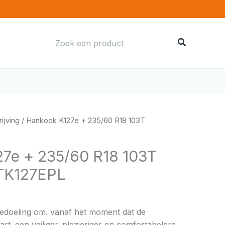
Zoeken
naar:
ijving
/ Hankook K127e + 235/60 R18 103T
7e + 235/60 R18 103T
TK127EPL
bedoeling om. vanaf het moment dat de
rt. een veiliger. plezieriger en comfortabelere