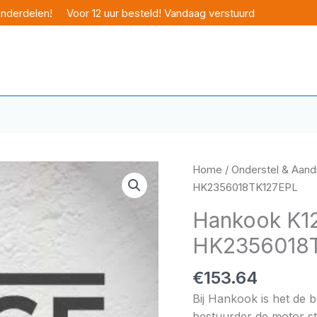
onderdelen!
Voor 12 uur besteld! Vandaag verstuurd
Home
/
Onderstel & Aandr
HK2356018TK127EPL
Hankook K12
HK2356018
€
153.64
Bij Hankook is het de 
bestuurder de motor sta