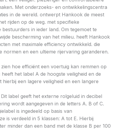
e maken. Met onderzoeks- en ontwikkelingscentra
caties in de wereld. ontwerpt Hankook de meest
et rijden op de weg. met specifieke
bestuurders in ieder land. Om tegemoet te
ijde bescherming van het milieu. heeft Hankook
ucten met maximale efficiency ontwikkeld. die
 normen en een ultieme rijervaring garanderen.
aat zien hoe efficiënt een voertuig kan remmen op
 heeft het label A de hoogste veiligheid en de
 hierbij een lagere veiligheid en een langere
Dit label geeft het externe rolgeluid in decibel
cering wordt aangegeven in de letters A. B of C.
ielabel is ingedeeld op basis van
ze is verdeeld in 5 klassen: A tot E. Hierbij
liter minder dan een band met de klasse B per 100