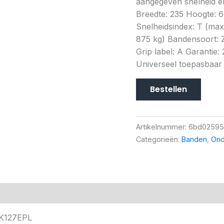
aangegeven snelheid en
Breedte: 235 Hoogte: 6
Snelheidsindex: T (ma
875 kg) Bandensoort: Z
Grip label: A Garantie: 
Universeel toepasbaar
Bestellen
Artikelnummer:
6bd02595
Categorieën:
Banden
,
Ond
TK127EPL