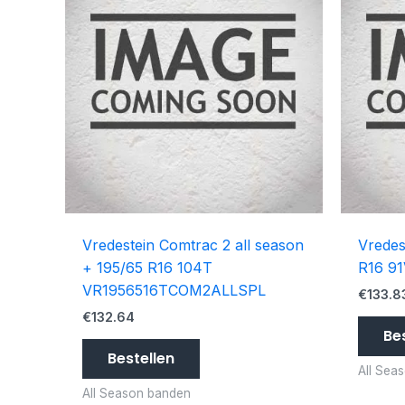
Vredestein Comtrac 2 all season
Vredes
+ 195/65 R16 104T
R16 9
VR1956516TCOM2ALLSPL
€
133.8
€
132.64
Be
Bestellen
All Sea
All Season banden