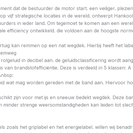
ent dat de bestuurder de motor start. een veiliger. plezieri
 vijf strategische locaties in de wereld. ontwerpt Hankoo
urders in ieder land. Om tegemoet te komen aan een wereld
e efficiency ontwikkeld. die voldoen aan de hoogste norme
voertuig kan remmen op een nat wegdek. Hierbij heeft het la
e remweg
 rolgeluid in decibel aan. de geluidsclassificering wordt aan
s van brandstofefficiëntie. Deze is verdeeld in 5 klassen: A t
&nbsp:
heid wat mag worden gereden met de band aan. Hiervoor hou
chikt zijn voor met ijs en sneeuw bedekt wegdek. Deze band
minder strenge weersomstandigheden kan leiden tot slechte
ls zoals het griplabel en het energielabel. willen wij bena