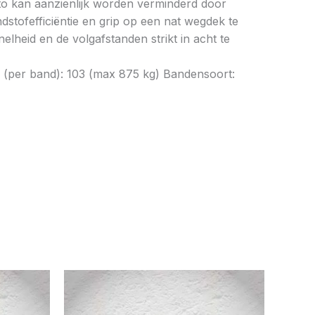
to kan aanzienlijk worden verminderd door
tofefficiëntie en grip op een nat wegdek te
elheid en de volgafstanden strikt in acht te
 (per band): 103 (max 875 kg) Bandensoort: