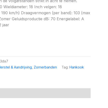
 de volgafstanden strikt in acht te nemen.
0 Wieldiameter: 18 Inch velgen: 18
x 190 km/h) Draagvermogen (per band): 103 (max
omer Geluidsproductie dB: 70 Energielabel: A
2 jaar
3da7
erstel & Aandrijving
,
Zomerbanden
Tag:
Hankook