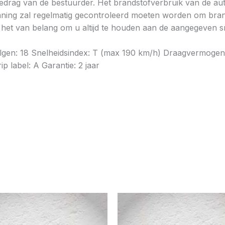
gedrag van de bestuurder. Het brandstofverbruik van de au
ning zal regelmatig gecontroleerd moeten worden om brands
is het van belang om u altijd te houden aan de aangegeven sn
elgen: 18 Snelheidsindex: T (max 190 km/h) Draagvermogen
p label: A Garantie: 2 jaar