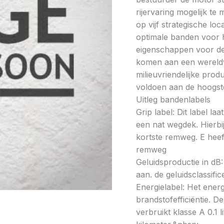
rijervaring mogelijk t
op vijf strategische lo
optimale banden voor h
eigenschappen voor de 
komen aan een wereldw
milieuvriendelijke prod
voldoen aan de hoogste
Uitleg bandenlabels
Grip label: Dit label l
een nat wegdek. Hierbij
kortste remweg. E heeft
remweg
Geluidsproductie in dB: 
aan. de geluidsclassifi
Energielabel: Het energ
brandstofefficiëntie. De
verbruikt klasse A 0.1 