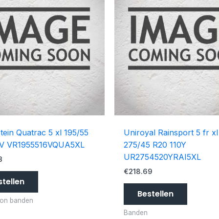
tein Quatrac 5 xl 195/55
Uniroyal Rainsport 5 fr xl
1V VR1955516VQUA5XL
275/45 R20 110Y
UR2754520YRAI5XL
3
€
218.69
stellen
Bestellen
son banden
Banden