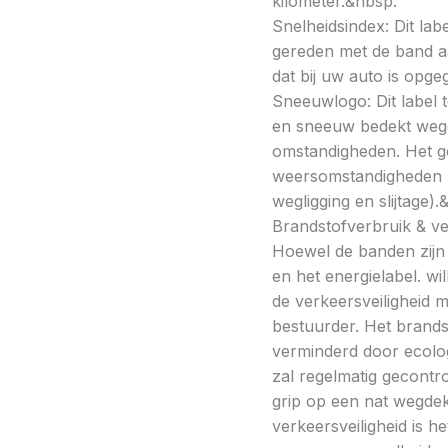
kilometer.&nbsp:
Snelheidsindex: Dit la
gereden met de band a
dat bij uw auto is opge
Sneeuwlogo: Dit label t
en sneeuw bedekt wegde
omstandigheden. Het g
weersomstandigheden kan
wegligging en slijtage).
Brandstofverbruik & vei
Hoewel de banden zijn v
en het energielabel. w
de verkeersveiligheid 
bestuurder. Het brands
verminderd door ecolo
zal regelmatig gecontr
grip op een nat wegdek 
verkeersveiligheid is h