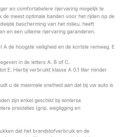
ger en comfortabelere rijervaring mogelijk te
k de meest optimale banden voor het rijden op de
wijde bescherming van het milieu. heeft
n en een ultieme rijervaring garanderen.
bel A de hoogste veiligheid en de kortste remweg. E
gegeven in de letters A. B of C.
ot E. Hierbij verbruikt klasse A 0.1 liter minder
dt u de maximale snelheid aan dat bij uw auto is
en zijn enkel geschikt bij winterse
re prestaties (grip. wegligging en
drukken dat het brandstofverbruik en de