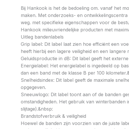
Bij Hankook is het de bedoeling om. vanaf het mom
maken. Met onderzoeks- en ontwikkelingscentra op
weg. met specifieke eigenschappen voor de bestu
Hankook milieuvriendelijke producten met maximal
Uitleg bandenlabels
Grip label: Dit label laat zien hoe efficiënt een 
heeft hierbij een lagere veiligheid en een langer
Geluidsproductie in dB: Dit label geeft het externe
Energielabel: Het energielabel is ingedeeld op basi
dan een band met de klasse B per 100 kilometer.
Snelheidsindex: Dit label geeft de maximale snel
opgegeven.
Sneeuwlogo: Dit label toont aan of de banden ges
omstandigheden. Het gebruik van winterbanden in 
slijtage).&nbsp:
Brandstofverbruik & veiligheid
Hoewel de banden zijn voorzien van de juiste labe