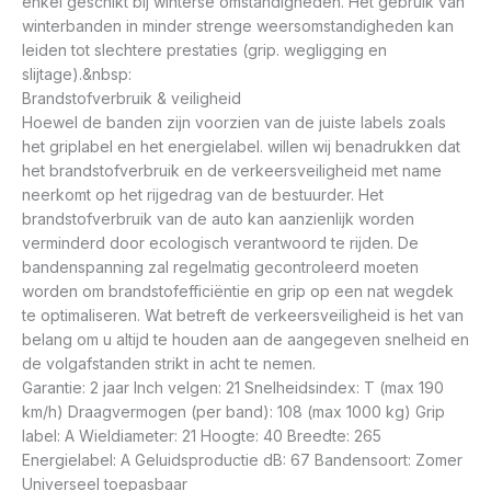
enkel geschikt bij winterse omstandigheden. Het gebruik van
winterbanden in minder strenge weersomstandigheden kan
leiden tot slechtere prestaties (grip. wegligging en
slijtage).&nbsp:
Brandstofverbruik & veiligheid
Hoewel de banden zijn voorzien van de juiste labels zoals
het griplabel en het energielabel. willen wij benadrukken dat
het brandstofverbruik en de verkeersveiligheid met name
neerkomt op het rijgedrag van de bestuurder. Het
brandstofverbruik van de auto kan aanzienlijk worden
verminderd door ecologisch verantwoord te rijden. De
bandenspanning zal regelmatig gecontroleerd moeten
worden om brandstofefficiëntie en grip op een nat wegdek
te optimaliseren. Wat betreft de verkeersveiligheid is het van
belang om u altijd te houden aan de aangegeven snelheid en
de volgafstanden strikt in acht te nemen.
Garantie: 2 jaar Inch velgen: 21 Snelheidsindex: T (max 190
km/h) Draagvermogen (per band): 108 (max 1000 kg) Grip
label: A Wieldiameter: 21 Hoogte: 40 Breedte: 265
Energielabel: A Geluidsproductie dB: 67 Bandensoort: Zomer
Universeel toepasbaar