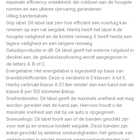
maximale efficiency ontwikkeld. die voldoen aan de hoogste
normen en een ultieme rijervaring garanderen.
Uitleg bandenlabels
Grip label: Dit label laat zien hoe efficiënt een voertuig kan
remmen op een nat wegdek. Hierbij heeft het label A de
hoogste veiligheid en de kortste remweg. E heeft hierbij een
lagere veiligheid en een langere remweg
Geluidsproductie in dB: Dit label geeft het externe rolgeluid in
decibel aan. de geluidsclassificering wordt aangegeven in
de letters A. B of C.
Energielabel: Het energielabel is ingedeeld op basis van
brandstofefficiëntie. Deze is verdeeld in 5 klassen: A tot E.
Hierbij verbruikt klasse A 0.1 liter minder dan een band met de
klasse B per 100 kilometer.&nbsp:
Snelheidsindex: Dit label geeft de maximale snelheid wat mag
worden gereden met de band aan. Hiervoor houdt u de
maximale snelheid aan dat bij uw auto is opgegeven.
Sneeuwlogo: Dit label toont aan of de banden geschikt zijn
voor met ijs en sneeuw bedekt wegdek. Deze banden zijn
enkel geschikt bij winterse omstandigheden. Het gebruik van
winterbanden in minder strenge weersomstandigheden kan