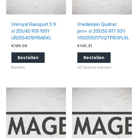
Uniroyal Rainsport 5 fr
Vredestein Quatrac
xl 255/40 R19 100Y
pro+ xl 205/50 R17 93V
UR2554019YRAI5XL
VR2055017VQTPROPLXL
€
189.06
€
145.31
Bestellen
Bestellen
Banden
All Season banden