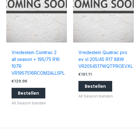
Vredestein Comtrac 2
Vredestein Quatrac pro
all season + 195/75 R16
ev xl 205/45 R17 88W
107R
VR2054517WQTPROEVXL
VR1957516RCOM2ALLSPL
€
161.11
€
129.96
Bestellen
Bestellen
All Season banden
All Season banden