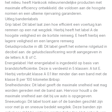
het milieu. heeft Hankook milieuvriendelijke producten met
maximale efficiency ontwikkeld. die voldoen aan de hoogste
normen en een ultieme rijervaring garanderen.
Uitleg bandenlabels
Grip label: Dit label laat zien hoe efficiënt een voertuig kan
remmen op een nat wegdek. Hierbij heeft het label A de
hoogste veiligheid en de kortste remweg. E heeft hierbij een
lagere veiligheid en een langere remweg
Geluidsproductie in dB: Dit label geeft het externe rolgeluid in
decibel aan. de geluidsclassificering wordt aangegeven in
de letters A. B of C.
Energielabel: Het energielabel is ingedeeld op basis van
brandstofefficiëntie. Deze is verdeeld in 5 klassen: A tot E.
Hierbij verbruikt klasse A 0.1 liter minder dan een band met de
klasse B per 100 kilometer.&nbsp:
Snelheidsindex: Dit label geeft de maximale snelheid wat mag
worden gereden met de band aan. Hiervoor houdt u de
maximale snelheid aan dat bij uw auto is opgegeven.
Sneeuwlogo: Dit label toont aan of de banden geschikt zijn
voor met ijs en sneeuw bedekt wegdek. Deze banden zijn