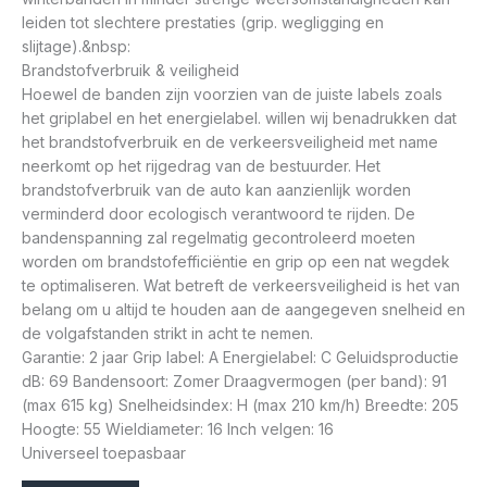
leiden tot slechtere prestaties (grip. wegligging en
slijtage).&nbsp:
Brandstofverbruik & veiligheid
Hoewel de banden zijn voorzien van de juiste labels zoals
het griplabel en het energielabel. willen wij benadrukken dat
het brandstofverbruik en de verkeersveiligheid met name
neerkomt op het rijgedrag van de bestuurder. Het
brandstofverbruik van de auto kan aanzienlijk worden
verminderd door ecologisch verantwoord te rijden. De
bandenspanning zal regelmatig gecontroleerd moeten
worden om brandstofefficiëntie en grip op een nat wegdek
te optimaliseren. Wat betreft de verkeersveiligheid is het van
belang om u altijd te houden aan de aangegeven snelheid en
de volgafstanden strikt in acht te nemen.
Garantie: 2 jaar Grip label: A Energielabel: C Geluidsproductie
dB: 69 Bandensoort: Zomer Draagvermogen (per band): 91
(max 615 kg) Snelheidsindex: H (max 210 km/h) Breedte: 205
Hoogte: 55 Wieldiameter: 16 Inch velgen: 16
Universeel toepasbaar