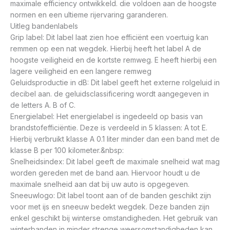
maximale efficiency ontwikkeld. die voldoen aan de hoogste
normen en een ultieme rijervaring garanderen.
Uitleg bandenlabels
Grip label: Dit label laat zien hoe efficiënt een voertuig kan
remmen op een nat wegdek. Hierbij heeft het label A de
hoogste veiligheid en de kortste remweg. E heeft hierbij een
lagere veiligheid en een langere remweg
Geluidsproductie in dB: Dit label geeft het externe rolgeluid in
decibel aan. de geluidsclassificering wordt aangegeven in
de letters A. B of C.
Energielabel: Het energielabel is ingedeeld op basis van
brandstofefficiëntie. Deze is verdeeld in 5 klassen: A tot E.
Hierbij verbruikt klasse A 0.1 liter minder dan een band met de
klasse B per 100 kilometer.&nbsp:
Snelheidsindex: Dit label geeft de maximale snelheid wat mag
worden gereden met de band aan. Hiervoor houdt u de
maximale snelheid aan dat bij uw auto is opgegeven.
Sneeuwlogo: Dit label toont aan of de banden geschikt zijn
voor met ijs en sneeuw bedekt wegdek. Deze banden zijn
enkel geschikt bij winterse omstandigheden. Het gebruik van
winterbanden in minder strenge weersomstandigheden kan