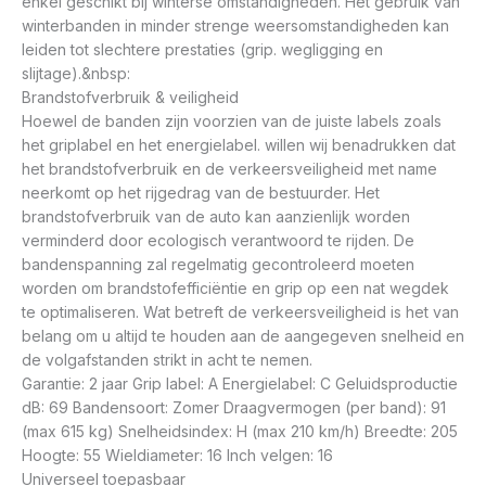
enkel geschikt bij winterse omstandigheden. Het gebruik van
winterbanden in minder strenge weersomstandigheden kan
leiden tot slechtere prestaties (grip. wegligging en
slijtage).&nbsp:
Brandstofverbruik & veiligheid
Hoewel de banden zijn voorzien van de juiste labels zoals
het griplabel en het energielabel. willen wij benadrukken dat
het brandstofverbruik en de verkeersveiligheid met name
neerkomt op het rijgedrag van de bestuurder. Het
brandstofverbruik van de auto kan aanzienlijk worden
verminderd door ecologisch verantwoord te rijden. De
bandenspanning zal regelmatig gecontroleerd moeten
worden om brandstofefficiëntie en grip op een nat wegdek
te optimaliseren. Wat betreft de verkeersveiligheid is het van
belang om u altijd te houden aan de aangegeven snelheid en
de volgafstanden strikt in acht te nemen.
Garantie: 2 jaar Grip label: A Energielabel: C Geluidsproductie
dB: 69 Bandensoort: Zomer Draagvermogen (per band): 91
(max 615 kg) Snelheidsindex: H (max 210 km/h) Breedte: 205
Hoogte: 55 Wieldiameter: 16 Inch velgen: 16
Universeel toepasbaar