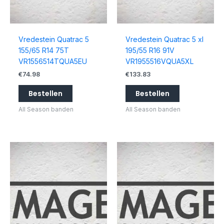
Vredestein Quatrac 5
Vredestein Quatrac 5 xl
155/65 R14 75T
195/55 R16 91V
VR1556514TQUA5EU
VR1955516VQUA5XL
€
74.98
€
133.83
Bestellen
Bestellen
All Season banden
All Season banden