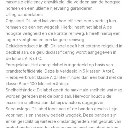
maximale efficiency ontwikkeld. die voldoen aan de hoogste
normen en een ultieme rijervaring garanderen.
Uitleg bandenlabels
Grip label: Dit label laat zien hoe efficiënt een voertuig kan
remmen op een nat wegdek. Hierbij heeft het label A de
hoogste veiligheid en de kortste remweg. E heeft hierbij een
lagere veiligheid en een langere remweg
Geluidsproductie in dB: Dit label geeft het externe rolgeluid in
decibel aan. de geluidsclassificering wordt aangegeven in
de letters A. B of C.
Energielabel: Het energielabel is ingedeeld op basis van
brandstofefficiëntie. Deze is verdeeld in 5 klassen: A tot E.
Hierbij verbruikt klasse A 0.1 liter minder dan een band met de
klasse B per 100 kilometer.&nbsp:
Snelheidsindex: Dit label geeft de maximale snelheid wat mag
worden gereden met de band aan. Hiervoor houdt u de
maximale snelheid aan dat bij uw auto is opgegeven.
Sneeuwlogo: Dit label toont aan of de banden geschikt zijn
voor met ijs en sneeuw bedekt wegdek. Deze banden zijn
enkel geschikt bij winterse omstandigheden. Het gebruik van
winterbanden in minder strenge weersomstandigheden kan