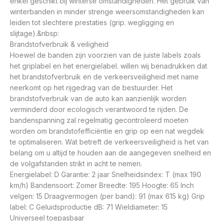
enkel geschikt bij winterse omstandigheden. Het gebruik van
winterbanden in minder strenge weersomstandigheden kan
leiden tot slechtere prestaties (grip. wegligging en
slijtage).&nbsp:
Brandstofverbruik & veiligheid
Hoewel de banden zijn voorzien van de juiste labels zoals
het griplabel en het energielabel. willen wij benadrukken dat
het brandstofverbruik en de verkeersveiligheid met name
neerkomt op het rijgedrag van de bestuurder. Het
brandstofverbruik van de auto kan aanzienlijk worden
verminderd door ecologisch verantwoord te rijden. De
bandenspanning zal regelmatig gecontroleerd moeten
worden om brandstofefficiëntie en grip op een nat wegdek
te optimaliseren. Wat betreft de verkeersveiligheid is het van
belang om u altijd te houden aan de aangegeven snelheid en
de volgafstanden strikt in acht te nemen.
Energielabel: D Garantie: 2 jaar Snelheidsindex: T (max 190
km/h) Bandensoort: Zomer Breedte: 195 Hoogte: 65 Inch
velgen: 15 Draagvermogen (per band): 91 (max 615 kg) Grip
label: C Geluidsproductie dB: 71 Wieldiameter: 15
Universeel toepasbaar