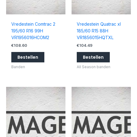
Vredestein Comtrac 2
Vredestein Quatrac xl
195/60 R16 99H
185/60 R15 88H
VR1956016HCOM2
VR1856015HQTXL
€
108.60
€
104.49
Bestellen
Bestellen
Banden
All Season banden