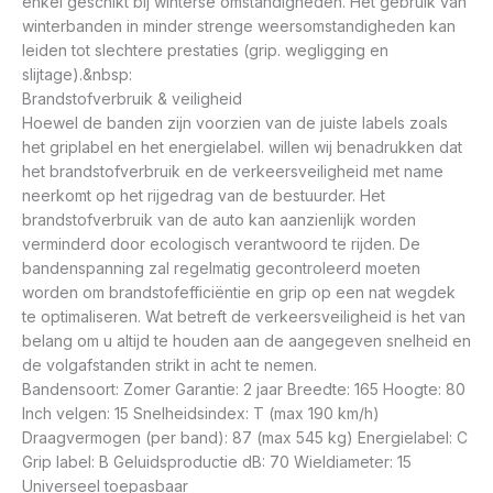
enkel geschikt bij winterse omstandigheden. Het gebruik van
winterbanden in minder strenge weersomstandigheden kan
leiden tot slechtere prestaties (grip. wegligging en
slijtage).&nbsp:
Brandstofverbruik & veiligheid
Hoewel de banden zijn voorzien van de juiste labels zoals
het griplabel en het energielabel. willen wij benadrukken dat
het brandstofverbruik en de verkeersveiligheid met name
neerkomt op het rijgedrag van de bestuurder. Het
brandstofverbruik van de auto kan aanzienlijk worden
verminderd door ecologisch verantwoord te rijden. De
bandenspanning zal regelmatig gecontroleerd moeten
worden om brandstofefficiëntie en grip op een nat wegdek
te optimaliseren. Wat betreft de verkeersveiligheid is het van
belang om u altijd te houden aan de aangegeven snelheid en
de volgafstanden strikt in acht te nemen.
Bandensoort: Zomer Garantie: 2 jaar Breedte: 165 Hoogte: 80
Inch velgen: 15 Snelheidsindex: T (max 190 km/h)
Draagvermogen (per band): 87 (max 545 kg) Energielabel: C
Grip label: B Geluidsproductie dB: 70 Wieldiameter: 15
Universeel toepasbaar