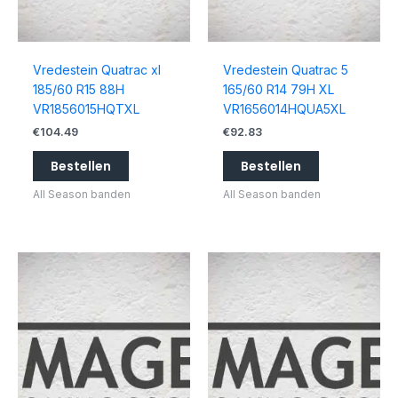
Vredestein Quatrac xl
Vredestein Quatrac 5
185/60 R15 88H
165/60 R14 79H XL
VR1856015HQTXL
VR1656014HQUA5XL
€
104.49
€
92.83
Bestellen
Bestellen
All Season banden
All Season banden