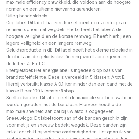
maximale efficiency ontwikkeld. die voldoen aan de hoogste
normen en een ultieme rijervaring garanderen.
Uitleg bandenlabels
Grip label: Dit label laat zien hoe efficiënt een voertuig kan
remmen op een nat wegdek. Hierbij heeft het label A de
hoogste veiligheid en de kortste remweg. E heeft hierbij een
lagere veiligheid en een langere remweg
Geluidsproductie in dB: Dit label geeft het externe rolgeluid in
decibel aan. de geluidsclassificering wordt aangegeven in
de letters A. B of C.
Energielabel: Het energielabel is ingedeeld op basis van
brandstofefficiëntie. Deze is verdeeld in 5 klassen: A tot E.
Hierbij verbruikt klasse A 0.1 liter minder dan een band met de
klasse B per 100 kilometer.&nbsp:
Snelheidsindex: Dit label geeft de maximale snelheid wat mag
worden gereden met de band aan. Hiervoor houdt u de
maximale snelheid aan dat bij uw auto is opgegeven.
Sneeuwlogo: Dit label toont aan of de banden geschikt zijn
voor met ijs en sneeuw bedekt wegdek. Deze banden zijn
enkel geschikt bij winterse omstandigheden. Het gebruik van
winterbanden in minder strenge weersomstandigheden kan