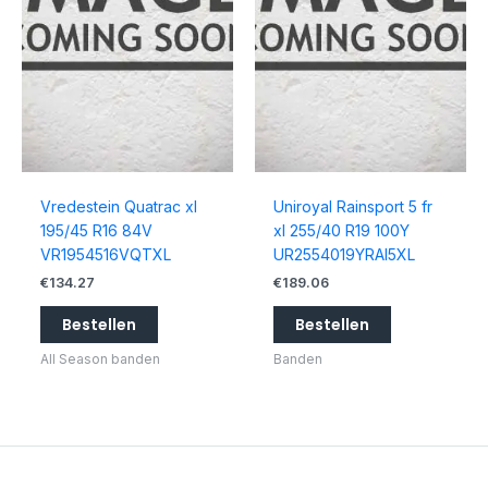
Vredestein Quatrac xl
Uniroyal Rainsport 5 fr
195/45 R16 84V
xl 255/40 R19 100Y
VR1954516VQTXL
UR2554019YRAI5XL
€
134.27
€
189.06
Bestellen
Bestellen
All Season banden
Banden