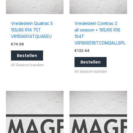
Vredestein Quatrac 5
Vredestein Comtrac 2
155/65 R14 75T
all season + 195/65 R16
VR1556514TQUA5EU
104T
VR1956516TCOM2ALLSPL
€
74.98
€
132.64
Bestellen
Bestellen
All Season banden
All Season banden