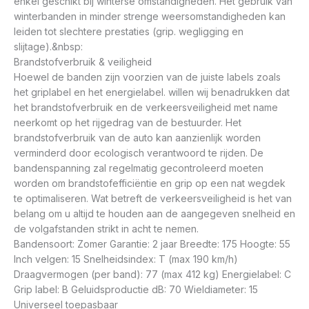
enkel geschikt bij winterse omstandigheden. Het gebruik van
winterbanden in minder strenge weersomstandigheden kan
leiden tot slechtere prestaties (grip. wegligging en
slijtage).&nbsp:
Brandstofverbruik & veiligheid
Hoewel de banden zijn voorzien van de juiste labels zoals
het griplabel en het energielabel. willen wij benadrukken dat
het brandstofverbruik en de verkeersveiligheid met name
neerkomt op het rijgedrag van de bestuurder. Het
brandstofverbruik van de auto kan aanzienlijk worden
verminderd door ecologisch verantwoord te rijden. De
bandenspanning zal regelmatig gecontroleerd moeten
worden om brandstofefficiëntie en grip op een nat wegdek
te optimaliseren. Wat betreft de verkeersveiligheid is het van
belang om u altijd te houden aan de aangegeven snelheid en
de volgafstanden strikt in acht te nemen.
Bandensoort: Zomer Garantie: 2 jaar Breedte: 175 Hoogte: 55
Inch velgen: 15 Snelheidsindex: T (max 190 km/h)
Draagvermogen (per band): 77 (max 412 kg) Energielabel: C
Grip label: B Geluidsproductie dB: 70 Wieldiameter: 15
Universeel toepasbaar