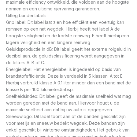
maximale efficiency ontwikkeld. die voldoen aan de hoogste
normen en een ultieme rijervaring garanderen.
Uitleg bandenlabels
Grip label: Dit label laat zien hoe efficiënt een voertuig kan
remmen op een nat wegdek. Hierbij heeft het label A de
hoogste veiligheid en de kortste remweg. E heeft hierbij een
lagere veiligheid en een langere remweg
Geluidsproductie in dB: Dit label geeft het externe rolgeluid in
decibel aan. de geluidsclassificering wordt aangegeven in
de letters A. B of C.
Energielabel: Het energielabel is ingedeeld op basis van
brandstofefficiëntie. Deze is verdeeld in 5 klassen: A tot E.
Hierbij verbruikt klasse A 0.1 liter minder dan een band met de
klasse B per 100 kilometer.&nbsp:
Snelheidsindex: Dit label geeft de maximale snelheid wat mag
worden gereden met de band aan. Hiervoor houdt u de
maximale snelheid aan dat bij uw auto is opgegeven.
Sneeuwlogo: Dit label toont aan of de banden geschikt zijn
voor met ijs en sneeuw bedekt wegdek. Deze banden zijn
enkel geschikt bij winterse omstandigheden. Het gebruik van
winterbanden in minder strenge weersomstandigheden kan