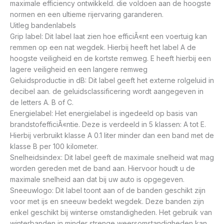
maximale efficiency ontwikkeld. die voldoen aan de hoogste
normen en een ultieme rijervaring garanderen.
Uitleg bandenlabels
Grip label: Dit label laat zien hoe efficiÃ«nt een voertuig kan
remmen op een nat wegdek. Hierbij heeft het label A de
hoogste veiligheid en de kortste remweg. E heeft hierbij een
lagere veiligheid en een langere remweg
Geluidsproductie in dB: Dit label geeft het externe rolgeluid in
decibel aan. de geluidsclassificering wordt aangegeven in
de letters A. B of C.
Energielabel: Het energielabel is ingedeeld op basis van
brandstofefficiÃ«ntie. Deze is verdeeld in 5 klassen: A tot E.
Hierbij verbruikt klasse A 0.1 liter minder dan een band met de
klasse B per 100 kilometer.
Snelheidsindex: Dit label geeft de maximale snelheid wat mag
worden gereden met de band aan. Hiervoor houdt u de
maximale snelheid aan dat bij uw auto is opgegeven.
Sneeuwlogo: Dit label toont aan of de banden geschikt zijn
voor met ijs en sneeuw bedekt wegdek. Deze banden zijn
enkel geschikt bij winterse omstandigheden. Het gebruik van
winterbanden in minder strenge weersomstandigheden kan