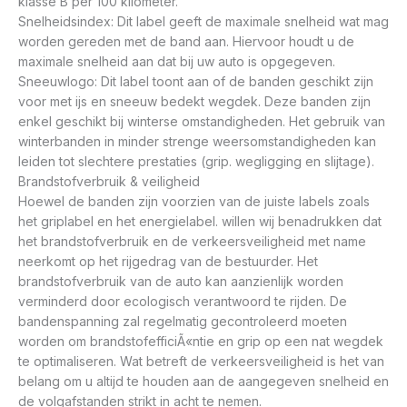
klasse B per 100 kilometer.
Snelheidsindex: Dit label geeft de maximale snelheid wat mag
worden gereden met de band aan. Hiervoor houdt u de
maximale snelheid aan dat bij uw auto is opgegeven.
Sneeuwlogo: Dit label toont aan of de banden geschikt zijn
voor met ijs en sneeuw bedekt wegdek. Deze banden zijn
enkel geschikt bij winterse omstandigheden. Het gebruik van
winterbanden in minder strenge weersomstandigheden kan
leiden tot slechtere prestaties (grip. wegligging en slijtage).
Brandstofverbruik & veiligheid
Hoewel de banden zijn voorzien van de juiste labels zoals
het griplabel en het energielabel. willen wij benadrukken dat
het brandstofverbruik en de verkeersveiligheid met name
neerkomt op het rijgedrag van de bestuurder. Het
brandstofverbruik van de auto kan aanzienlijk worden
verminderd door ecologisch verantwoord te rijden. De
bandenspanning zal regelmatig gecontroleerd moeten
worden om brandstofefficiÃ«ntie en grip op een nat wegdek
te optimaliseren. Wat betreft de verkeersveiligheid is het van
belang om u altijd te houden aan de aangegeven snelheid en
de volgafstanden strikt in acht te nemen.