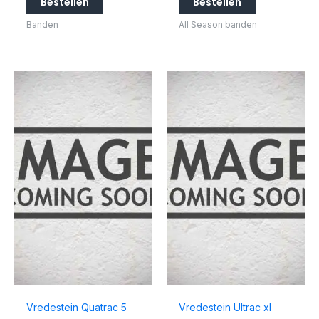
Bestellen
Bestellen
Banden
All Season banden
Vredestein Quatrac 5
Vredestein Ultrac xl