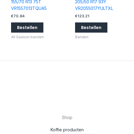
155/70 R13 75T
205/50 R17 93Y
VR1557013TQUA5
VR2055017YULTXL
€
70.84
€
123.21
Bestellen
Bestellen
All Season banden
Banden
Shop
Koffie producten