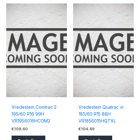
Vredestein Comtrac 2
Vredestein Quatrac xl
195/60 R16 99H
185/60 R15 88H
VR1956016HCOM2
VR1856015HQTXL
€
108.60
€
104.49