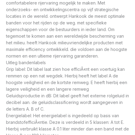
comfortabelere rijervaring mogelijk te maken. Met
onderzoeks- en ontwikkelingscentra op vijf strategische
locaties in de wereld. ontwerpt Hankook de meest optimale
banden voor het rijden op de weg. met specifieke
eigenschappen voor de bestuurders in ieder land. Om
tegemoet te komen aan een wereldwijde bescherming van
het milieu. heeft Hankook milieuvriendelijke producten met
maximale efficiency ontwikkeld. die voldoen aan de hoogste
normen en een ultieme rijervaring garanderen.
Uitleg bandenlabels
Grip label: Dit label laat zien hoe efficiÃ«nt een voertuig kan
remmen op een nat wegdek. Hierbij heeft het label A de
hoogste veiligheid en de kortste remweg. E heeft hierbij een
lagere veiligheid en een langere remweg
Geluidsproductie in dB: Dit label geeft het externe rolgeluid in
decibel aan. de geluidsclassificering wordt aangegeven in
de letters A. B of C.
Energielabel: Het energielabel is ingedeeld op basis van
brandstofefficiÃ«ntie. Deze is verdeeld in 5 klassen: A tot E.
Hierbij verbruikt klasse A 0.1 liter minder dan een band met de