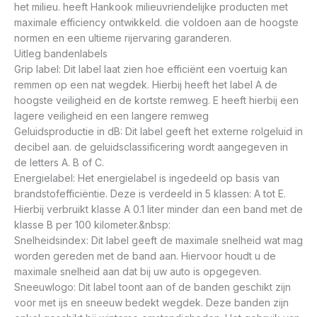
het milieu. heeft Hankook milieuvriendelijke producten met
maximale efficiency ontwikkeld. die voldoen aan de hoogste
normen en een ultieme rijervaring garanderen.
Uitleg bandenlabels
Grip label: Dit label laat zien hoe efficiënt een voertuig kan
remmen op een nat wegdek. Hierbij heeft het label A de
hoogste veiligheid en de kortste remweg. E heeft hierbij een
lagere veiligheid en een langere remweg
Geluidsproductie in dB: Dit label geeft het externe rolgeluid in
decibel aan. de geluidsclassificering wordt aangegeven in
de letters A. B of C.
Energielabel: Het energielabel is ingedeeld op basis van
brandstofefficiëntie. Deze is verdeeld in 5 klassen: A tot E.
Hierbij verbruikt klasse A 0.1 liter minder dan een band met de
klasse B per 100 kilometer.&nbsp:
Snelheidsindex: Dit label geeft de maximale snelheid wat mag
worden gereden met de band aan. Hiervoor houdt u de
maximale snelheid aan dat bij uw auto is opgegeven.
Sneeuwlogo: Dit label toont aan of de banden geschikt zijn
voor met ijs en sneeuw bedekt wegdek. Deze banden zijn