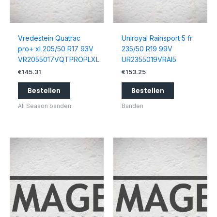
Vredestein Quatrac
Uniroyal Rainsport 5 fr
pro+ xl 205/50 R17 93V
235/50 R19 99V
VR2055017VQTPROPLXL
UR2355019VRAI5
€
145.31
€
153.25
Bestellen
Bestellen
All Season banden
Banden