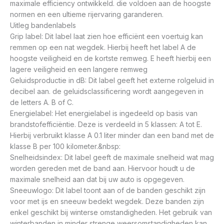
maximale efficiency ontwikkeld. die voldoen aan de hoogste
normen en een ultieme rijervaring garanderen.
Uitleg bandenlabels
Grip label: Dit label laat zien hoe efficiënt een voertuig kan
remmen op een nat wegdek. Hierbij heeft het label A de
hoogste veiligheid en de kortste remweg. E heeft hierbij een
lagere veiligheid en een langere remweg
Geluidsproductie in dB: Dit label geeft het externe rolgeluid in
decibel aan. de geluidsclassificering wordt aangegeven in
de letters A. B of C.
Energielabel: Het energielabel is ingedeeld op basis van
brandstofefficiëntie. Deze is verdeeld in 5 klassen: A tot E.
Hierbij verbruikt klasse A 0.1 liter minder dan een band met de
klasse B per 100 kilometer.&nbsp:
Snelheidsindex: Dit label geeft de maximale snelheid wat mag
worden gereden met de band aan. Hiervoor houdt u de
maximale snelheid aan dat bij uw auto is opgegeven.
Sneeuwlogo: Dit label toont aan of de banden geschikt zijn
voor met ijs en sneeuw bedekt wegdek. Deze banden zijn
enkel geschikt bij winterse omstandigheden. Het gebruik van
winterbanden in minder strenge weersomstandigheden kan