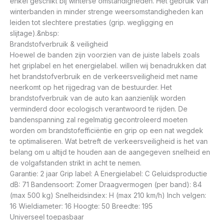
enkel geschikt bij winterse omstandigheden. Het gebruik van
winterbanden in minder strenge weersomstandigheden kan
leiden tot slechtere prestaties (grip. wegligging en
slijtage).&nbsp:
Brandstofverbruik & veiligheid
Hoewel de banden zijn voorzien van de juiste labels zoals
het griplabel en het energielabel. willen wij benadrukken dat
het brandstofverbruik en de verkeersveiligheid met name
neerkomt op het rijgedrag van de bestuurder. Het
brandstofverbruik van de auto kan aanzienlijk worden
verminderd door ecologisch verantwoord te rijden. De
bandenspanning zal regelmatig gecontroleerd moeten
worden om brandstofefficiëntie en grip op een nat wegdek
te optimaliseren. Wat betreft de verkeersveiligheid is het van
belang om u altijd te houden aan de aangegeven snelheid en
de volgafstanden strikt in acht te nemen.
Garantie: 2 jaar Grip label: A Energielabel: C Geluidsproductie
dB: 71 Bandensoort: Zomer Draagvermogen (per band): 84
(max 500 kg) Snelheidsindex: H (max 210 km/h) Inch velgen:
16 Wieldiameter: 16 Hoogte: 50 Breedte: 195
Universeel toepasbaar