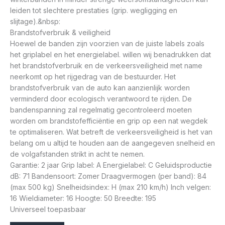
leiden tot slechtere prestaties (grip. wegligging en
slijtage).&nbsp:
Brandstofverbruik & veiligheid
Hoewel de banden zijn voorzien van de juiste labels zoals
het griplabel en het energielabel. willen wij benadrukken dat
het brandstofverbruik en de verkeersveiligheid met name
neerkomt op het rijgedrag van de bestuurder. Het
brandstofverbruik van de auto kan aanzienlijk worden
verminderd door ecologisch verantwoord te rijden. De
bandenspanning zal regelmatig gecontroleerd moeten
worden om brandstofefficiëntie en grip op een nat wegdek
te optimaliseren. Wat betreft de verkeersveiligheid is het van
belang om u altijd te houden aan de aangegeven snelheid en
de volgafstanden strikt in acht te nemen.
Garantie: 2 jaar Grip label: A Energielabel: C Geluidsproductie
dB: 71 Bandensoort: Zomer Draagvermogen (per band): 84
(max 500 kg) Snelheidsindex: H (max 210 km/h) Inch velgen:
16 Wieldiameter: 16 Hoogte: 50 Breedte: 195
Universeel toepasbaar