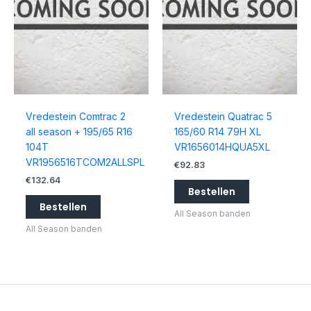
Vredestein Comtrac 2
Vredestein Quatrac 5
all season + 195/65 R16
165/60 R14 79H XL
104T
VR1656014HQUA5XL
VR1956516TCOM2ALLSPL
€
92.83
€
132.64
Bestellen
Bestellen
All Season banden
All Season banden