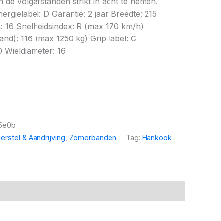
 de volgafstanden strikt in acht te nemen.
rgielabel: D Garantie: 2 jaar Breedte: 215
: 16 Snelheidsindex: R (max 170 km/h)
d): 116 (max 1250 kg) Grip label: C
0 Wieldiameter: 16
5e0b
erstel & Aandrijving
,
Zomerbanden
Tag:
Hankook