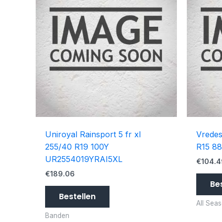
Uniroyal Rainsport 5 fr xl
Vredes
255/40 R19 100Y
R15 8
UR2554019YRAI5XL
€
104.4
€
189.06
Be
Bestellen
All Sea
Banden