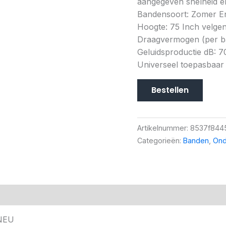
aangegeven snelheid en
Bandensoort: Zomer Ene
Hoogte: 75 Inch velgen
Draagvermogen (per ban
Geluidsproductie dB: 7
Universeel toepasbaar
Bestellen
Artikelnummer:
8537f844
Categorieën:
Banden
,
Ond
8NEU