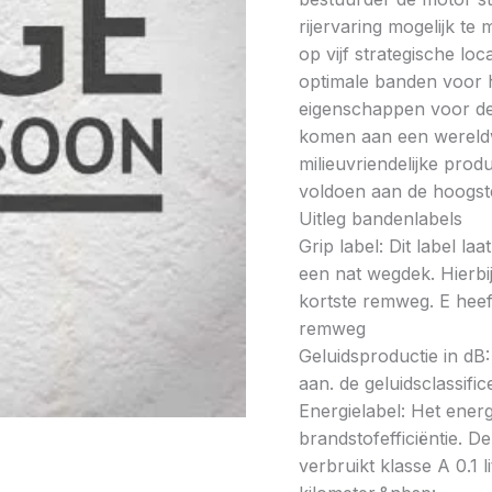
rijervaring mogelijk t
op vijf strategische lo
optimale banden voor h
eigenschappen voor de 
komen aan een wereldw
milieuvriendelijke prod
voldoen aan de hoogste
Uitleg bandenlabels
Grip label: Dit label l
een nat wegdek. Hierbij
kortste remweg. E heeft
remweg
Geluidsproductie in dB: 
aan. de geluidsclassifi
Energielabel: Het energ
brandstofefficiëntie. De
verbruikt klasse A 0.1 