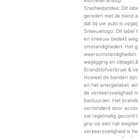
kilometer.&nbsp:
Snelheidsindex: Dit la
gereden met de band a
dat bij uw auto is opge
Sneeuwlogo: Dit label t
en sneeuw bedekt wegde
omstandigheden. Het g
weersomstandigheden kan
wegligging en slijtage).
Brandstofverbruik & vei
Hoewel de banden zijn v
en het energielabel. w
de verkeersveiligheid 
bestuurder. Het brands
verminderd door ecolo
zal regelmatig gecontr
grip op een nat wegdek 
verkeersveiligheid is h