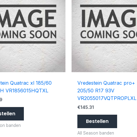
tein Quatrac xl 185/60
Vredestein Quatrac pro+ 
8H VR1856015HQTXL
205/50 R17 93V
VR2055017VQTPROPLXL
9
€
145.31
stellen
Bestellen
son banden
All Season banden