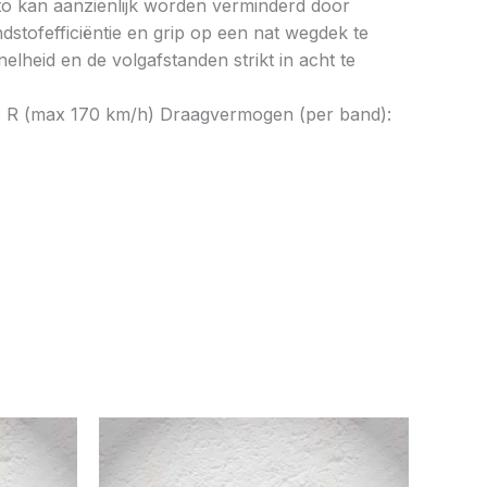
to kan aanzienlijk worden verminderd door
tofefficiëntie en grip op een nat wegdek te
elheid en de volgafstanden strikt in acht te
ex: R (max 170 km/h) Draagvermogen (per band):