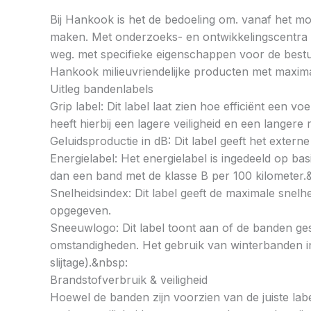
Bij Hankook is het de bedoeling om. vanaf het mom
maken. Met onderzoeks- en ontwikkelingscentra op
weg. met specifieke eigenschappen voor de bestu
Hankook milieuvriendelijke producten met maximal
Uitleg bandenlabels
Grip label: Dit label laat zien hoe efficiënt een 
heeft hierbij een lagere veiligheid en een langer
Geluidsproductie in dB: Dit label geeft het externe
Energielabel: Het energielabel is ingedeeld op basi
dan een band met de klasse B per 100 kilometer.
Snelheidsindex: Dit label geeft de maximale snel
opgegeven.
Sneeuwlogo: Dit label toont aan of de banden ges
omstandigheden. Het gebruik van winterbanden in 
slijtage).&nbsp:
Brandstofverbruik & veiligheid
Hoewel de banden zijn voorzien van de juiste labe