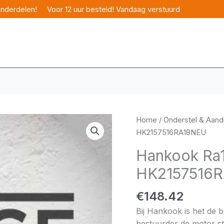
onderdelen!
Voor 12 uur besteld! Vandaag verstuurd
Home
/
Onderstel & Aandr
HK2157516RA18NEU
Hankook Ra1
HK2157516
€
148.42
Bij Hankook is het de 
bestuurder de motor sta