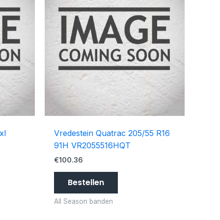
xl
Vredestein Quatrac 205/55 R16
91H VR2055516HQT
€
100.36
Bestellen
All Season banden