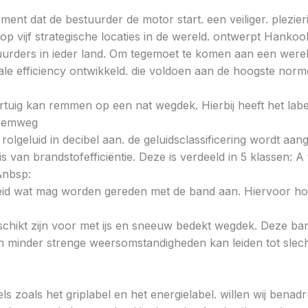
ent dat de bestuurder de motor start. een veiliger. plezieri
 vijf strategische locaties in de wereld. ontwerpt Hankoo
urders in ieder land. Om tegemoet te komen aan een wereld
e efficiency ontwikkeld. die voldoen aan de hoogste norme
voertuig kan remmen op een nat wegdek. Hierbij heeft het la
e remweg
 rolgeluid in decibel aan. de geluidsclassificering wordt aan
s van brandstofefficiëntie. Deze is verdeeld in 5 klassen: A t
&nbsp:
heid wat mag worden gereden met de band aan. Hiervoor hou
chikt zijn voor met ijs en sneeuw bedekt wegdek. Deze band
minder strenge weersomstandigheden kan leiden tot slechte
ls zoals het griplabel en het energielabel. willen wij bena