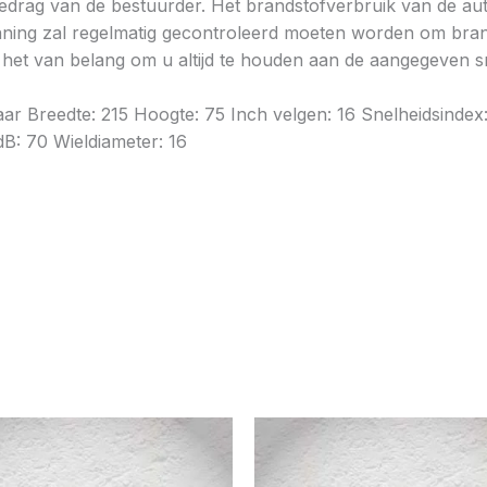
gedrag van de bestuurder. Het brandstofverbruik van de au
ning zal regelmatig gecontroleerd moeten worden om brands
is het van belang om u altijd te houden aan de aangegeven sn
jaar Breedte: 215 Hoogte: 75 Inch velgen: 16 Snelheidsind
dB: 70 Wieldiameter: 16