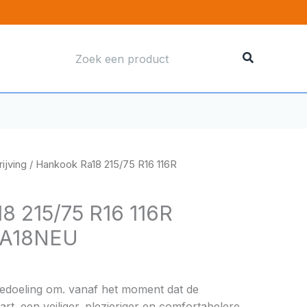
Zoeken
naar:
ijving
/ Hankook Ra18 215/75 R16 116R
8 215/75 R16 116R
RA18NEU
bedoeling om. vanaf het moment dat de
rt. een veiliger. plezieriger en comfortabelere