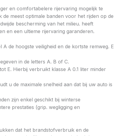
ger en comfortabelere rijervaring mogelijk te
k de meest optimale banden voor het rijden op de
wijde bescherming van het milieu. heeft
n en een ultieme rijervaring garanderen.
bel A de hoogste veiligheid en de kortste remweg. E
gegeven in de letters A. B of C.
ot E. Hierbij verbruikt klasse A 0.1 liter minder
dt u de maximale snelheid aan dat bij uw auto is
en zijn enkel geschikt bij winterse
re prestaties (grip. wegligging en
drukken dat het brandstofverbruik en de