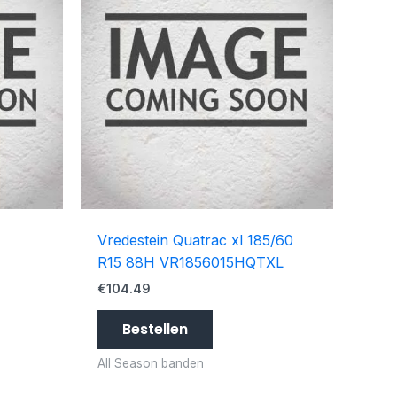
Vredestein Quatrac xl 185/60
R15 88H VR1856015HQTXL
€
104.49
Bestellen
All Season banden