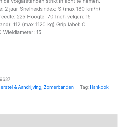
 de volgafstanden strikt in acht te nemen.
e: 2 jaar Snelheidsindex: S (max 180 km/h)
eedte: 225 Hoogte: 70 Inch velgen: 15
d): 112 (max 1120 kg) Grip label: C
0 Wieldiameter: 15
9637
erstel & Aandrijving
,
Zomerbanden
Tag:
Hankook