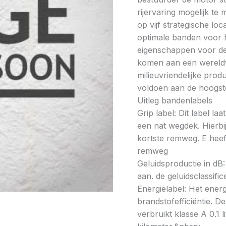
rijervaring mogelijk t
op vijf strategische lo
optimale banden voor h
eigenschappen voor de 
komen aan een wereldw
milieuvriendelijke prod
voldoen aan de hoogste
Uitleg bandenlabels
Grip label: Dit label l
een nat wegdek. Hierbij
kortste remweg. E heeft
remweg
Geluidsproductie in dB: 
aan. de geluidsclassifi
Energielabel: Het energ
brandstofefficiëntie. De
verbruikt klasse A 0.1 