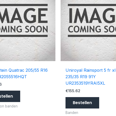
tein Quatrac 205/55 R16
Uniroyal Rainsport 5 fr xl
R2055516HQT
235/35 R19 91Y
UR2353519YRAI5XL
6
€
155.62
stellen
Bestellen
son banden
Banden