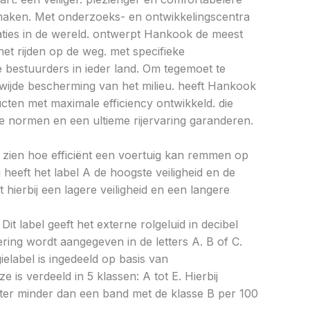
e maken. Met onderzoeks- en ontwikkelingscentra
caties in de wereld. ontwerpt Hankook de meest
et rijden op de weg. met specifieke
bestuurders in ieder land. Om tegemoet te
ijde bescherming van het milieu. heeft Hankook
ucten met maximale efficiency ontwikkeld. die
 normen en een ultieme rijervaring garanderen.
aat zien hoe efficiënt een voertuig kan remmen op
 heeft het label A de hoogste veiligheid en de
 hierbij een lagere veiligheid en een langere
Dit label geeft het externe rolgeluid in decibel
cering wordt aangegeven in de letters A. B of C.
ielabel is ingedeeld op basis van
ze is verdeeld in 5 klassen: A tot E. Hierbij
liter minder dan een band met de klasse B per 100