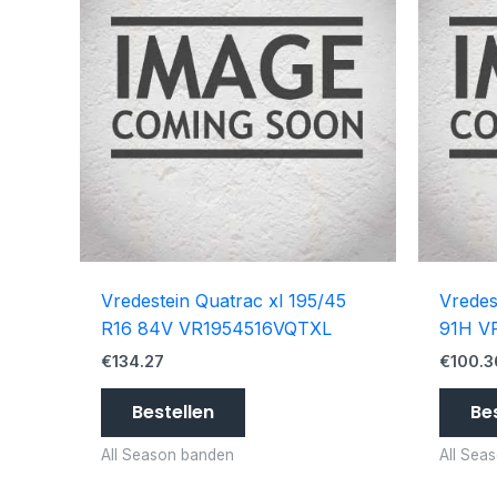
Vredestein Quatrac xl 195/45
Vredes
R16 84V VR1954516VQTXL
91H V
€
134.27
€
100.3
Bestellen
Be
All Season banden
All Sea