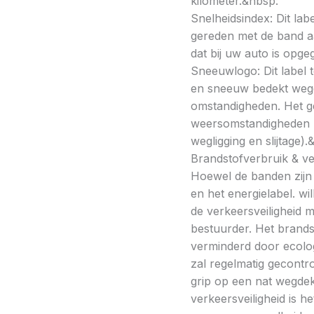
kilometer.&nbsp:
Snelheidsindex: Dit la
gereden met de band a
dat bij uw auto is opge
Sneeuwlogo: Dit label t
en sneeuw bedekt wegde
omstandigheden. Het g
weersomstandigheden kan
wegligging en slijtage).
Brandstofverbruik & vei
Hoewel de banden zijn v
en het energielabel. w
de verkeersveiligheid 
bestuurder. Het brands
verminderd door ecolo
zal regelmatig gecontr
grip op een nat wegdek 
verkeersveiligheid is h