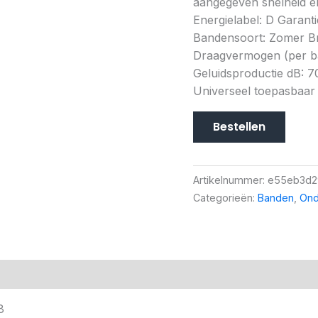
aangegeven snelheid en
Energielabel: D Garanti
Bandensoort: Zomer Br
Draagvermogen (per ban
Geluidsproductie dB: 7
Universeel toepasbaar
Bestellen
Artikelnummer:
e55eb3d2
Categorieën:
Banden
,
Ond
8