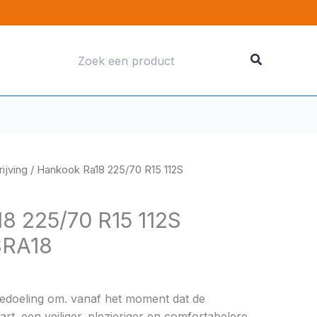
Zoeken
naar:
ijving
/ Hankook Ra18 225/70 R15 112S
8 225/70 R15 112S
SRA18
bedoeling om. vanaf het moment dat de
rt. een veiliger. plezieriger en comfortabelere