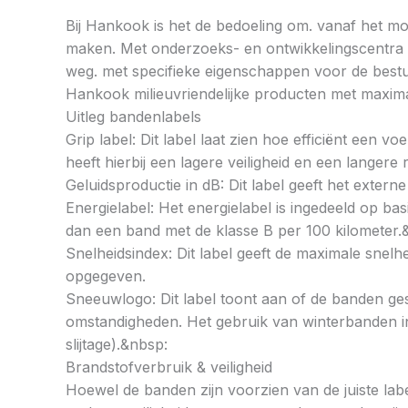
Bij Hankook is het de bedoeling om. vanaf het mom
maken. Met onderzoeks- en ontwikkelingscentra op
weg. met specifieke eigenschappen voor de bestu
Hankook milieuvriendelijke producten met maximal
Uitleg bandenlabels
Grip label: Dit label laat zien hoe efficiënt een 
heeft hierbij een lagere veiligheid en een langer
Geluidsproductie in dB: Dit label geeft het externe
Energielabel: Het energielabel is ingedeeld op basi
dan een band met de klasse B per 100 kilometer.
Snelheidsindex: Dit label geeft de maximale snel
opgegeven.
Sneeuwlogo: Dit label toont aan of de banden ges
omstandigheden. Het gebruik van winterbanden in 
slijtage).&nbsp:
Brandstofverbruik & veiligheid
Hoewel de banden zijn voorzien van de juiste labe