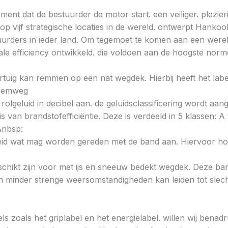
ent dat de bestuurder de motor start. een veiliger. plezieri
 vijf strategische locaties in de wereld. ontwerpt Hankoo
urders in ieder land. Om tegemoet te komen aan een wereld
e efficiency ontwikkeld. die voldoen aan de hoogste norme
voertuig kan remmen op een nat wegdek. Hierbij heeft het la
e remweg
 rolgeluid in decibel aan. de geluidsclassificering wordt aan
s van brandstofefficiëntie. Deze is verdeeld in 5 klassen: A t
&nbsp:
heid wat mag worden gereden met de band aan. Hiervoor hou
chikt zijn voor met ijs en sneeuw bedekt wegdek. Deze band
minder strenge weersomstandigheden kan leiden tot slechte
ls zoals het griplabel en het energielabel. willen wij bena