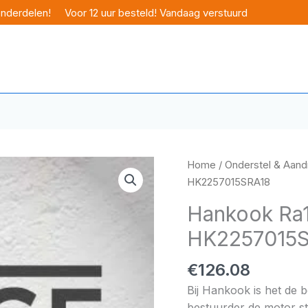
onderdelen!
Voor 12 uur besteld! Vandaag verstuurd
Home
/
Onderstel & Aandr
HK2257015SRA18
Hankook Ra1
HK2257015
€
126.08
Bij Hankook is het de 
bestuurder de motor sta