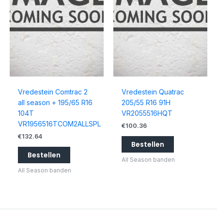
Vredestein Comtrac 2
Vredestein Quatrac
all season + 195/65 R16
205/55 R16 91H
104T
VR2055516HQT
VR1956516TCOM2ALLSPL
€
100.36
€
132.64
Bestellen
Bestellen
All Season banden
All Season banden