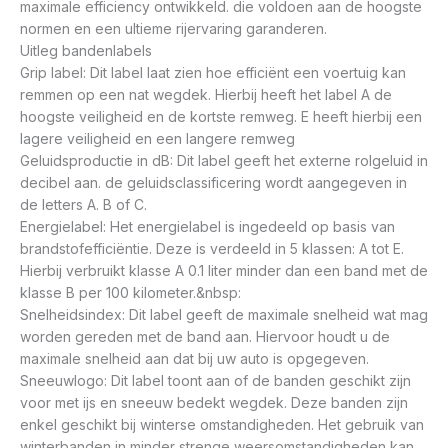
maximale efficiency ontwikkeld. die voldoen aan de hoogste
normen en een ultieme rijervaring garanderen.
Uitleg bandenlabels
Grip label: Dit label laat zien hoe efficiënt een voertuig kan
remmen op een nat wegdek. Hierbij heeft het label A de
hoogste veiligheid en de kortste remweg. E heeft hierbij een
lagere veiligheid en een langere remweg
Geluidsproductie in dB: Dit label geeft het externe rolgeluid in
decibel aan. de geluidsclassificering wordt aangegeven in
de letters A. B of C.
Energielabel: Het energielabel is ingedeeld op basis van
brandstofefficiëntie. Deze is verdeeld in 5 klassen: A tot E.
Hierbij verbruikt klasse A 0.1 liter minder dan een band met de
klasse B per 100 kilometer.&nbsp:
Snelheidsindex: Dit label geeft de maximale snelheid wat mag
worden gereden met de band aan. Hiervoor houdt u de
maximale snelheid aan dat bij uw auto is opgegeven.
Sneeuwlogo: Dit label toont aan of de banden geschikt zijn
voor met ijs en sneeuw bedekt wegdek. Deze banden zijn
enkel geschikt bij winterse omstandigheden. Het gebruik van
winterbanden in minder strenge weersomstandigheden kan