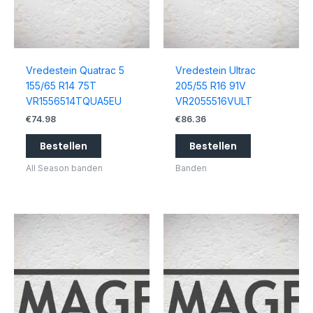
Vredestein Quatrac 5
Vredestein Ultrac
155/65 R14 75T
205/55 R16 91V
VR1556514TQUA5EU
VR2055516VULT
€
74.98
€
86.36
Bestellen
Bestellen
All Season banden
Banden