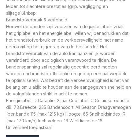
leiden tot slechtere prestaties (grip. wegligging en
slijtage).&nbsp:
Brandstofverbruik & veiligheid
Hoewel de banden zijn voorzien van de juiste labels zoals
het griplabel en het energielabel. willen wij benadrukken dat
het brandstofverbruik en de verkeersveiligheid met name
neerkomt op het rijgedrag van de bestuurder. Het
brandstofverbruik van de auto kan aanzienlijk worden
verminderd door ecologisch verantwoord te rijden. De
bandenspanning zal regelmatig gecontroleerd moeten
worden om brandstofefficiëntie en grip op een nat wegdek
te optimaliseren. Wat betreft de verkeersveiligheid is het van
belang om u altijd te houden aan de aangegeven snelheid en
de volgafstanden strikt in acht te nemen.
Energielabel: D Garantie: 2 jaar Grip label: C Geluidsproductie
dB: 73 Breedte: 235 Bandensoort: All Season Draagvermogen
(per band): 115 (max 1215 kg) Hoogte: 65 Snelheidsindex: R
(max 170 km/h) Inch velgen: 16 Wieldiameter: 16
Universeel toepasbaar