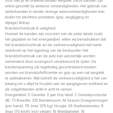
voor met ijs en sneeuw bedekt wegdek. Deze banden zijn
enkel geschikt bij winterse omstandigheden. Het gebruik van
winterbanden in minder strenge weersomstandigheden kan
leiden tot slechtere prestaties (grip. wegligging en
slijtage).&nbsp:
Brandstofverbruik & veiligheid
Hoewel de banden zijn voorzien van de juiste labels zoals
het griplabel en het energielabel. willen wij benadrukken dat
het brandstofverbruik en de verkeersveiligheid met name
neerkomt op het rijgedrag van de bestuurder. Het
brandstofverbruik van de auto kan aanzienlijk worden
verminderd door ecologisch verantwoord te rijden. De
bandenspanning zal regelmatig gecontroleerd moeten
worden om brandstofefficiëntie en grip op een nat wegdek
te optimaliseren. Wat betreft de verkeersveiligheid is het van
belang om u altijd te houden aan de aangegeven snelheid en
de volgafstanden strikt in acht te nemen.
Energielabel: D Garantie: 2 jaar Grip label: C Geluidsproductie
dB: 73 Breedte: 235 Bandensoort: All Season Draagvermogen
(per band): 115 (max 1215 kg) Hoogte: 65 Snelheidsindex: R
(max 170 km/h) Inch velgen: 16 Wieldiameter: 16