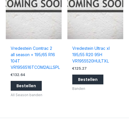
Vredestein Comtrac 2
Vredestein Ultrac xl
all season + 195/65 R16
195/55 R20 95H
104T
VR1955520HULTXL
VR1956516TCOM2ALLSPL
€
125.27
€
132.64
Bestellen
Bestellen
Banden
All Season banden