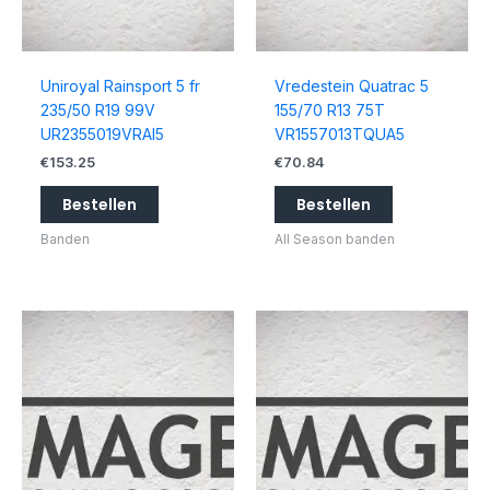
Uniroyal Rainsport 5 fr
Vredestein Quatrac 5
235/50 R19 99V
155/70 R13 75T
UR2355019VRAI5
VR1557013TQUA5
€
153.25
€
70.84
Bestellen
Bestellen
Banden
All Season banden