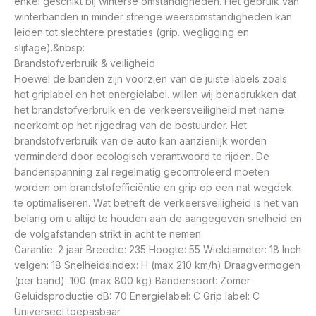
enkel geschikt bij winterse omstandigheden. Het gebruik van
winterbanden in minder strenge weersomstandigheden kan
leiden tot slechtere prestaties (grip. wegligging en
slijtage).&nbsp:
Brandstofverbruik & veiligheid
Hoewel de banden zijn voorzien van de juiste labels zoals
het griplabel en het energielabel. willen wij benadrukken dat
het brandstofverbruik en de verkeersveiligheid met name
neerkomt op het rijgedrag van de bestuurder. Het
brandstofverbruik van de auto kan aanzienlijk worden
verminderd door ecologisch verantwoord te rijden. De
bandenspanning zal regelmatig gecontroleerd moeten
worden om brandstofefficiëntie en grip op een nat wegdek
te optimaliseren. Wat betreft de verkeersveiligheid is het van
belang om u altijd te houden aan de aangegeven snelheid en
de volgafstanden strikt in acht te nemen.
Garantie: 2 jaar Breedte: 235 Hoogte: 55 Wieldiameter: 18 Inch
velgen: 18 Snelheidsindex: H (max 210 km/h) Draagvermogen
(per band): 100 (max 800 kg) Bandensoort: Zomer
Geluidsproductie dB: 70 Energielabel: C Grip label: C
Universeel toepasbaar