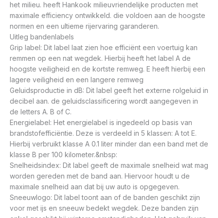
het milieu. heeft Hankook milieuvriendelijke producten met
maximale efficiency ontwikkeld. die voldoen aan de hoogste
normen en een ultieme rijervaring garanderen.
Uitleg bandenlabels
Grip label: Dit label laat zien hoe efficiënt een voertuig kan
remmen op een nat wegdek. Hierbij heeft het label A de
hoogste veiligheid en de kortste remweg. E heeft hierbij een
lagere veiligheid en een langere remweg
Geluidsproductie in dB: Dit label geeft het externe rolgeluid in
decibel aan. de geluidsclassificering wordt aangegeven in
de letters A. B of C.
Energielabel: Het energielabel is ingedeeld op basis van
brandstofefficiëntie. Deze is verdeeld in 5 klassen: A tot E.
Hierbij verbruikt klasse A 0.1 liter minder dan een band met de
klasse B per 100 kilometer.&nbsp:
Snelheidsindex: Dit label geeft de maximale snelheid wat mag
worden gereden met de band aan. Hiervoor houdt u de
maximale snelheid aan dat bij uw auto is opgegeven.
Sneeuwlogo: Dit label toont aan of de banden geschikt zijn
voor met ijs en sneeuw bedekt wegdek. Deze banden zijn