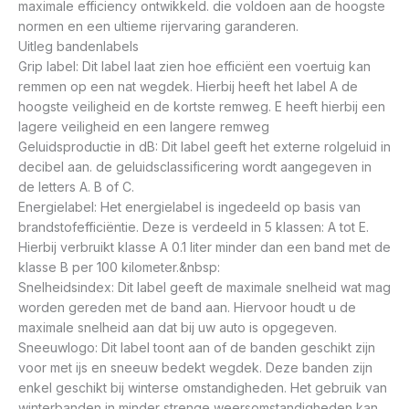
maximale efficiency ontwikkeld. die voldoen aan de hoogste
normen en een ultieme rijervaring garanderen.
Uitleg bandenlabels
Grip label: Dit label laat zien hoe efficiënt een voertuig kan
remmen op een nat wegdek. Hierbij heeft het label A de
hoogste veiligheid en de kortste remweg. E heeft hierbij een
lagere veiligheid en een langere remweg
Geluidsproductie in dB: Dit label geeft het externe rolgeluid in
decibel aan. de geluidsclassificering wordt aangegeven in
de letters A. B of C.
Energielabel: Het energielabel is ingedeeld op basis van
brandstofefficiëntie. Deze is verdeeld in 5 klassen: A tot E.
Hierbij verbruikt klasse A 0.1 liter minder dan een band met de
klasse B per 100 kilometer.&nbsp:
Snelheidsindex: Dit label geeft de maximale snelheid wat mag
worden gereden met de band aan. Hiervoor houdt u de
maximale snelheid aan dat bij uw auto is opgegeven.
Sneeuwlogo: Dit label toont aan of de banden geschikt zijn
voor met ijs en sneeuw bedekt wegdek. Deze banden zijn
enkel geschikt bij winterse omstandigheden. Het gebruik van
winterbanden in minder strenge weersomstandigheden kan