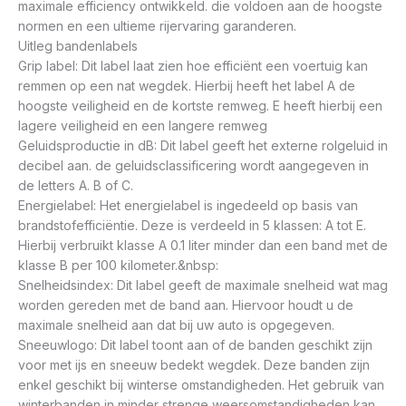
maximale efficiency ontwikkeld. die voldoen aan de hoogste
normen en een ultieme rijervaring garanderen.
Uitleg bandenlabels
Grip label: Dit label laat zien hoe efficiënt een voertuig kan
remmen op een nat wegdek. Hierbij heeft het label A de
hoogste veiligheid en de kortste remweg. E heeft hierbij een
lagere veiligheid en een langere remweg
Geluidsproductie in dB: Dit label geeft het externe rolgeluid in
decibel aan. de geluidsclassificering wordt aangegeven in
de letters A. B of C.
Energielabel: Het energielabel is ingedeeld op basis van
brandstofefficiëntie. Deze is verdeeld in 5 klassen: A tot E.
Hierbij verbruikt klasse A 0.1 liter minder dan een band met de
klasse B per 100 kilometer.&nbsp:
Snelheidsindex: Dit label geeft de maximale snelheid wat mag
worden gereden met de band aan. Hiervoor houdt u de
maximale snelheid aan dat bij uw auto is opgegeven.
Sneeuwlogo: Dit label toont aan of de banden geschikt zijn
voor met ijs en sneeuw bedekt wegdek. Deze banden zijn
enkel geschikt bij winterse omstandigheden. Het gebruik van
winterbanden in minder strenge weersomstandigheden kan