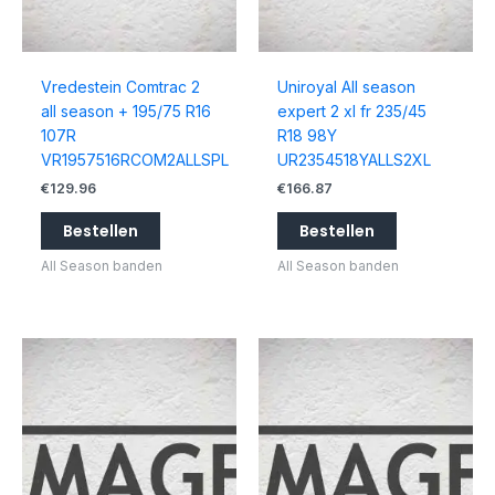
Vredestein Comtrac 2
Uniroyal All season
all season + 195/75 R16
expert 2 xl fr 235/45
107R
R18 98Y
VR1957516RCOM2ALLSPL
UR2354518YALLS2XL
€
129.96
€
166.87
Bestellen
Bestellen
All Season banden
All Season banden