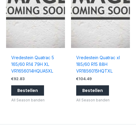
Vredestein Quatrac 5
Vredestein Quatrac xl
165/60 R14 79H XL
185/60 R15 88H
VR1656014HQUA5XL
VR1856015HQTXL
€
92.83
€
104.49
Bestellen
Bestellen
All Season banden
All Season banden