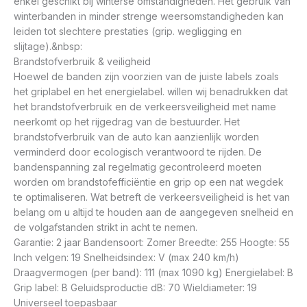
enkel geschikt bij winterse omstandigheden. Het gebruik van
winterbanden in minder strenge weersomstandigheden kan
leiden tot slechtere prestaties (grip. wegligging en
slijtage).&nbsp:
Brandstofverbruik & veiligheid
Hoewel de banden zijn voorzien van de juiste labels zoals
het griplabel en het energielabel. willen wij benadrukken dat
het brandstofverbruik en de verkeersveiligheid met name
neerkomt op het rijgedrag van de bestuurder. Het
brandstofverbruik van de auto kan aanzienlijk worden
verminderd door ecologisch verantwoord te rijden. De
bandenspanning zal regelmatig gecontroleerd moeten
worden om brandstofefficiëntie en grip op een nat wegdek
te optimaliseren. Wat betreft de verkeersveiligheid is het van
belang om u altijd te houden aan de aangegeven snelheid en
de volgafstanden strikt in acht te nemen.
Garantie: 2 jaar Bandensoort: Zomer Breedte: 255 Hoogte: 55
Inch velgen: 19 Snelheidsindex: V (max 240 km/h)
Draagvermogen (per band): 111 (max 1090 kg) Energielabel: B
Grip label: B Geluidsproductie dB: 70 Wieldiameter: 19
Universeel toepasbaar