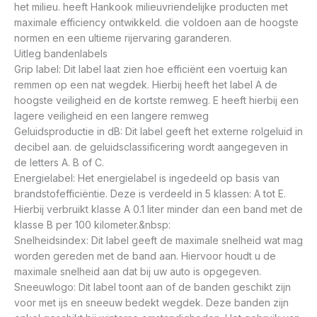
het milieu. heeft Hankook milieuvriendelijke producten met
maximale efficiency ontwikkeld. die voldoen aan de hoogste
normen en een ultieme rijervaring garanderen.
Uitleg bandenlabels
Grip label: Dit label laat zien hoe efficiënt een voertuig kan
remmen op een nat wegdek. Hierbij heeft het label A de
hoogste veiligheid en de kortste remweg. E heeft hierbij een
lagere veiligheid en een langere remweg
Geluidsproductie in dB: Dit label geeft het externe rolgeluid in
decibel aan. de geluidsclassificering wordt aangegeven in
de letters A. B of C.
Energielabel: Het energielabel is ingedeeld op basis van
brandstofefficiëntie. Deze is verdeeld in 5 klassen: A tot E.
Hierbij verbruikt klasse A 0.1 liter minder dan een band met de
klasse B per 100 kilometer.&nbsp:
Snelheidsindex: Dit label geeft de maximale snelheid wat mag
worden gereden met de band aan. Hiervoor houdt u de
maximale snelheid aan dat bij uw auto is opgegeven.
Sneeuwlogo: Dit label toont aan of de banden geschikt zijn
voor met ijs en sneeuw bedekt wegdek. Deze banden zijn