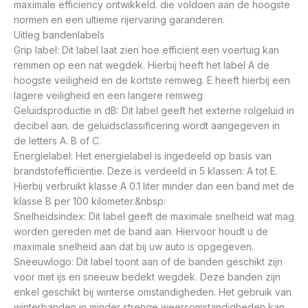
maximale efficiency ontwikkeld. die voldoen aan de hoogste
normen en een ultieme rijervaring garanderen.
Uitleg bandenlabels
Grip label: Dit label laat zien hoe efficiënt een voertuig kan
remmen op een nat wegdek. Hierbij heeft het label A de
hoogste veiligheid en de kortste remweg. E heeft hierbij een
lagere veiligheid en een langere remweg
Geluidsproductie in dB: Dit label geeft het externe rolgeluid in
decibel aan. de geluidsclassificering wordt aangegeven in
de letters A. B of C.
Energielabel: Het energielabel is ingedeeld op basis van
brandstofefficiëntie. Deze is verdeeld in 5 klassen: A tot E.
Hierbij verbruikt klasse A 0.1 liter minder dan een band met de
klasse B per 100 kilometer.&nbsp:
Snelheidsindex: Dit label geeft de maximale snelheid wat mag
worden gereden met de band aan. Hiervoor houdt u de
maximale snelheid aan dat bij uw auto is opgegeven.
Sneeuwlogo: Dit label toont aan of de banden geschikt zijn
voor met ijs en sneeuw bedekt wegdek. Deze banden zijn
enkel geschikt bij winterse omstandigheden. Het gebruik van
winterbanden in minder strenge weersomstandigheden kan