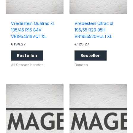
Vredestein Quatrac xl
Vredestein Ultrac xl
195/45 R16 84V
195/55 R20 95H
VR1954516VQTXL
VR1955520HULTXL
€
134.27
€
125.27
Bestellen
Bestellen
All Season banden
Banden