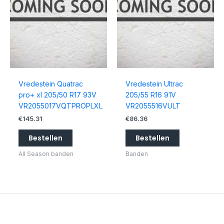
Vredestein Quatrac
Vredestein Ultrac
pro+ xl 205/50 R17 93V
205/55 R16 91V
VR2055017VQTPROPLXL
VR2055516VULT
€
145.31
€
86.36
Bestellen
Bestellen
All Season banden
Banden