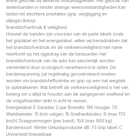
enkel geschikt bij winterse omstandigheden. Het gebruik van
winterbanden in minder strenge weersomstandigheden kan
leiden tot slechtere prestaties (grip. wegligging en
slijtage).&nbsp:
Brandstofverbruik & veiligheid
Hoewel de banden zijn voorzien van de juiste labels zoals
het griplabel en het energielabel. willen wij benadrukken dat
het brandstofverbruik en de verkeersveiligheid met name
neerkomt op het rijgedrag van de bestuurder. Het
brandstofverbruik van de auto kan aanzienlijk worden
verminderd door ecologisch verantwoord te rijden. De
bandenspanning zal regelmatig gecontroleerd moeten
worden om brandstofefficiëntie en grip op een nat wegdek
te optimaliseren. Wat betreft de verkeersveiligheid is het van
belang om u altijd te houden aan de aangegeven snelheid en
de volgafstanden strikt in acht te nemen.
Energielabel: E Garantie: 2 jaar Breedte: 195 Hoogte: 70
Wieldiameter: 15 Inch velgen: 15 Snelheidsindex: R (max 170
km/h) Draagvermogen (per band): 104 (max 900 kg)
Bandensoort: Winter Geluidsproductie dB: 73 Grip label: C
Universeel toepasbaar