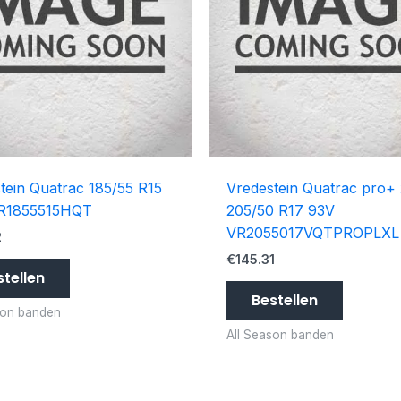
tein Quatrac 185/55 R15
Vredestein Quatrac pro+ 
R1855515HQT
205/50 R17 93V
VR2055017VQTPROPLXL
2
€
145.31
stellen
Bestellen
son banden
All Season banden