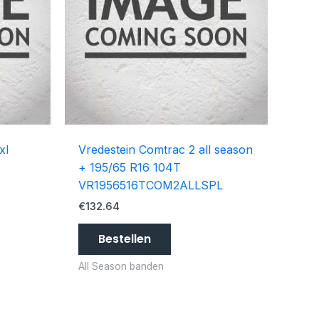
xl
Vredestein Comtrac 2 all season
+ 195/65 R16 104T
VR1956516TCOM2ALLSPL
€
132.64
Bestellen
All Season banden