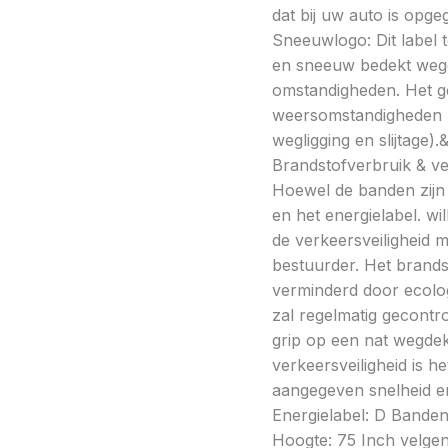
dat bij uw auto is opge
Sneeuwlogo: Dit label t
en sneeuw bedekt wegde
omstandigheden. Het g
weersomstandigheden kan
wegligging en slijtage).
Brandstofverbruik & vei
Hoewel de banden zijn v
en het energielabel. w
de verkeersveiligheid 
bestuurder. Het brands
verminderd door ecolo
zal regelmatig gecontr
grip op een nat wegdek 
verkeersveiligheid is h
aangegeven snelheid en
Energielabel: D Banden
Hoogte: 75 Inch velgen