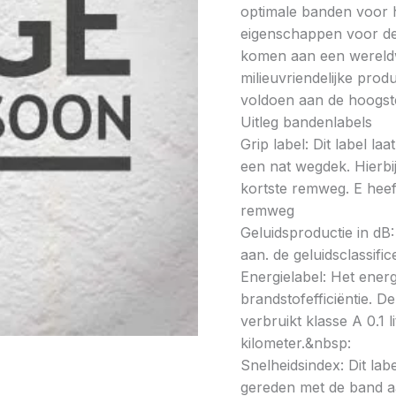
optimale banden voor h
eigenschappen voor de 
komen aan een wereldw
milieuvriendelijke prod
voldoen aan de hoogste
Uitleg bandenlabels
Grip label: Dit label l
een nat wegdek. Hierbij
kortste remweg. E heeft
remweg
Geluidsproductie in dB: 
aan. de geluidsclassifi
Energielabel: Het energ
brandstofefficiëntie. De
verbruikt klasse A 0.1 
kilometer.&nbsp:
Snelheidsindex: Dit la
gereden met de band a