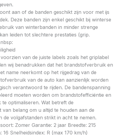
geven.
oont aan of de banden geschikt zijn voor met ijs
k. Deze banden zijn enkel geschikt bij winterse
ebruik van winterbanden in minder strenge
 leiden tot slechtere prestaties (grip.
&nbsp:
ligheid
oorzien van de juiste labels zoals het griplabel
illen wij benadrukken dat het brandstofverbruik en
met name neerkomt op het rijgedrag van de
tofverbruik van de auto kan aanzienlijk worden
gisch verantwoord te rijden. De bandenspanning
oleerd moeten worden om brandstofefficiëntie en
te optimaliseren. Wat betreft de
et van belang om u altijd te houden aan de
 de volgafstanden strikt in acht te nemen.
soort: Zomer Garantie: 2 jaar Breedte: 215
: 16 Snelheidsindex: R (max 170 km/h)