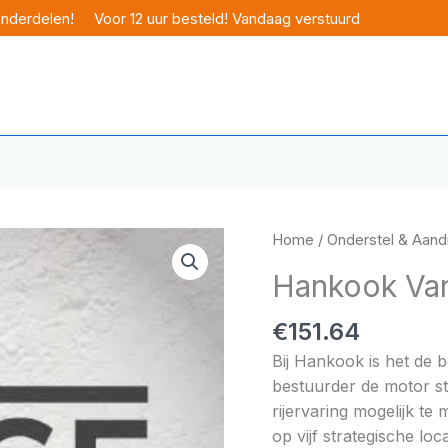
onderdelen!
Voor 12 uur besteld! Vandaag verstuurd
Home
/
Onderstel & Aandr
Hankook Van
€
151.64
Bij Hankook is het de 
bestuurder de motor sta
rijervaring mogelijk t
op vijf strategische lo