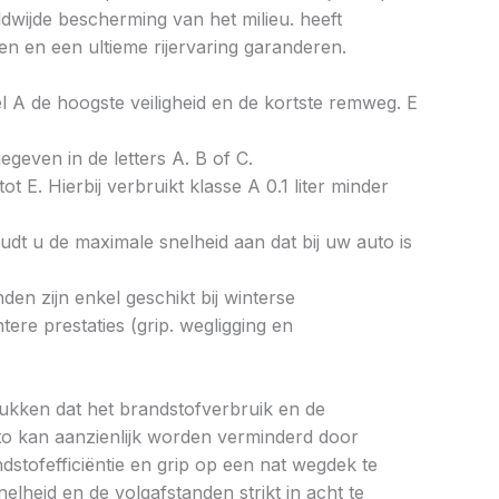
wijde bescherming van het milieu. heeft
n en een ultieme rijervaring garanderen.
bel A de hoogste veiligheid en de kortste remweg. E
gegeven in de letters A. B of C.
ot E. Hierbij verbruikt klasse A 0.1 liter minder
dt u de maximale snelheid aan dat bij uw auto is
en zijn enkel geschikt bij winterse
re prestaties (grip. wegligging en
drukken dat het brandstofverbruik en de
to kan aanzienlijk worden verminderd door
tofefficiëntie en grip op een nat wegdek te
elheid en de volgafstanden strikt in acht te