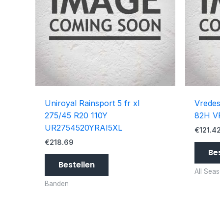
Uniroyal Rainsport 5 fr xl
Vredes
275/45 R20 110Y
82H V
UR2754520YRAI5XL
€
121.4
€
218.69
Be
Bestellen
All Sea
Banden