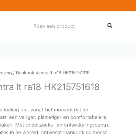
Zoeken
naar:
ijving
/ Hankook Vantra lt ra18 HK215751618
tra lt ra18 HK215751618
bedoeling om. vanaf het moment dat de
rt. een veiliger. plezieriger en comfortabelere
e maken. Met onderzoeks- en ontwikkelingscentra
caties in de wereld. ontwerpt Hankook de meest