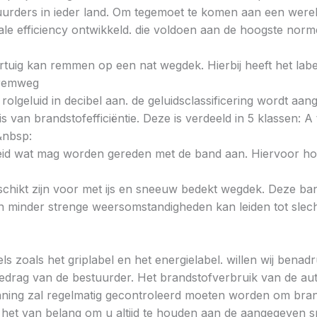
urders in ieder land. Om tegemoet te komen aan een wereld
e efficiency ontwikkeld. die voldoen aan de hoogste norme
voertuig kan remmen op een nat wegdek. Hierbij heeft het la
e remweg
 rolgeluid in decibel aan. de geluidsclassificering wordt aan
s van brandstofefficiëntie. Deze is verdeeld in 5 klassen: A t
&nbsp:
heid wat mag worden gereden met de band aan. Hiervoor hou
chikt zijn voor met ijs en sneeuw bedekt wegdek. Deze band
minder strenge weersomstandigheden kan leiden tot slechte
ls zoals het griplabel en het energielabel. willen wij bena
gedrag van de bestuurder. Het brandstofverbruik van de au
ning zal regelmatig gecontroleerd moeten worden om brands
is het van belang om u altijd te houden aan de aangegeven sn