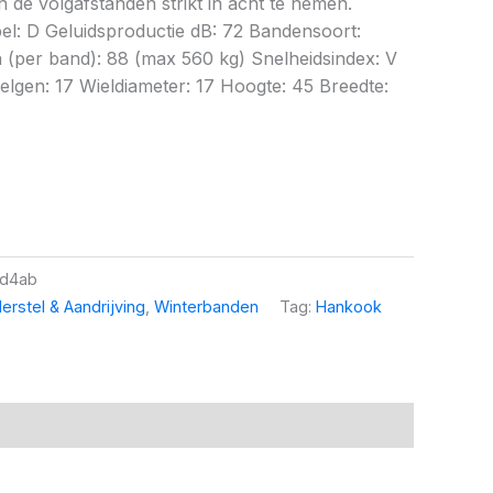
 de volgafstanden strikt in acht te nemen.
bel: D Geluidsproductie dB: 72 Bandensoort:
(per band): 88 (max 560 kg) Snelheidsindex: V
lgen: 17 Wieldiameter: 17 Hoogte: 45 Breedte:
d4ab
erstel & Aandrijving
,
Winterbanden
Tag:
Hankook