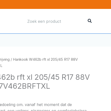
Zoeken
naar:
ijving
/ Hankook W462b rft xl 205/45 R17 88V
XL
2b rft xl 205/45 R17 88V
7V462BRFTXL
bedoeling om. vanaf het moment dat de
rt. een veiliger. plezieriger en comfortabelere