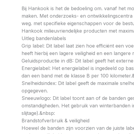
Bij Hankook is het de bedoeling om. vanaf het mom
maken. Met onderzoeks- en ontwikkelingscentra op
weg. met specifieke eigenschappen voor de bestu
Hankook milieuvriendelijke producten met maximal
Uitleg bandenlabels
Grip label: Dit label laat zien hoe efficiënt een 
heeft hierbij een lagere veiligheid en een langer
Geluidsproductie in dB: Dit label geeft het externe
Energielabel: Het energielabel is ingedeeld op basi
dan een band met de klasse B per 100 kilometer.
Snelheidsindex: Dit label geeft de maximale snel
opgegeven.
Sneeuwlogo: Dit label toont aan of de banden ges
omstandigheden. Het gebruik van winterbanden in 
slijtage).&nbsp:
Brandstofverbruik & veiligheid
Hoewel de banden zijn voorzien van de juiste labe