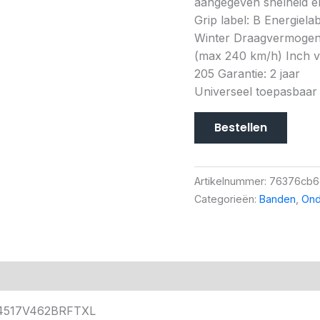
aangegeven snelheid en
Grip label: B Energiela
Winter Draagvermogen 
(max 240 km/h) Inch ve
205 Garantie: 2 jaar
Universeel toepasbaar
Bestellen
Artikelnummer:
76376cb6
Categorieën:
Banden
,
Ond
54517V462BRFTXL