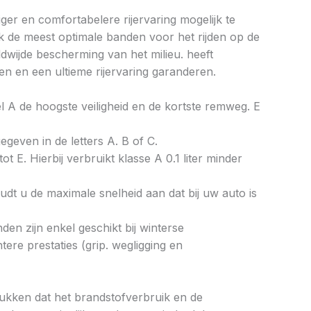
ger en comfortabelere rijervaring mogelijk te
k de meest optimale banden voor het rijden op de
wijde bescherming van het milieu. heeft
n en een ultieme rijervaring garanderen.
bel A de hoogste veiligheid en de kortste remweg. E
gegeven in de letters A. B of C.
ot E. Hierbij verbruikt klasse A 0.1 liter minder
dt u de maximale snelheid aan dat bij uw auto is
en zijn enkel geschikt bij winterse
re prestaties (grip. wegligging en
drukken dat het brandstofverbruik en de