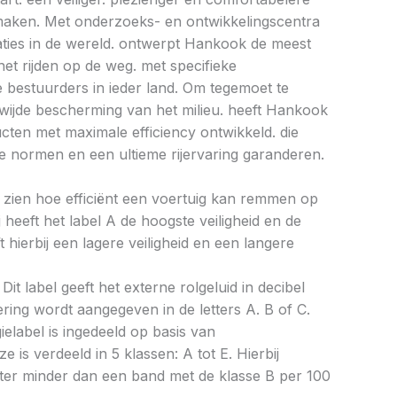
e maken. Met onderzoeks- en ontwikkelingscentra
caties in de wereld. ontwerpt Hankook de meest
et rijden op de weg. met specifieke
bestuurders in ieder land. Om tegemoet te
ijde bescherming van het milieu. heeft Hankook
ucten met maximale efficiency ontwikkeld. die
 normen en een ultieme rijervaring garanderen.
aat zien hoe efficiënt een voertuig kan remmen op
 heeft het label A de hoogste veiligheid en de
 hierbij een lagere veiligheid en een langere
Dit label geeft het externe rolgeluid in decibel
cering wordt aangegeven in de letters A. B of C.
ielabel is ingedeeld op basis van
ze is verdeeld in 5 klassen: A tot E. Hierbij
liter minder dan een band met de klasse B per 100