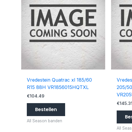
Vredestein Quatrac xl 185/60
Vredes
R15 88H VR1856015HQTXL
205/5
VR205
€
104.49
€
145.3
Bestellen
Be
All Season banden
All Sea