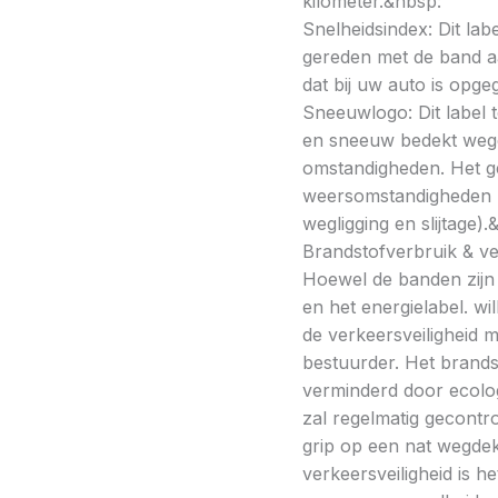
kilometer.&nbsp:
Snelheidsindex: Dit la
gereden met de band a
dat bij uw auto is opge
Sneeuwlogo: Dit label t
en sneeuw bedekt wegde
omstandigheden. Het g
weersomstandigheden kan
wegligging en slijtage).
Brandstofverbruik & vei
Hoewel de banden zijn v
en het energielabel. w
de verkeersveiligheid 
bestuurder. Het brands
verminderd door ecolo
zal regelmatig gecontr
grip op een nat wegdek 
verkeersveiligheid is h