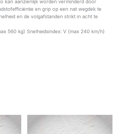
to kan aanzienlijk worden verminderd door
tofefficiëntie en grip op een nat wegdek te
elheid en de volgafstanden strikt in acht te
(max 560 kg) Snelheidsindex: V (max 240 km/h)