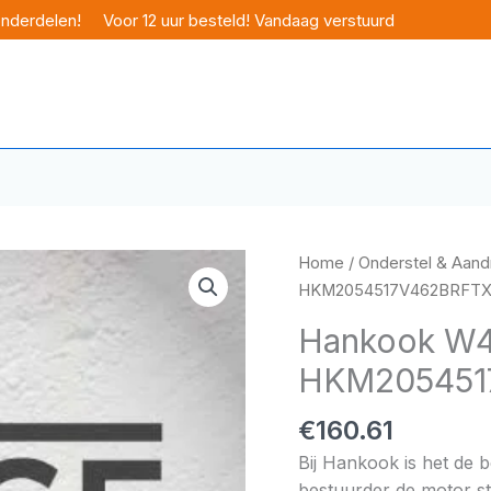
onderdelen!
Voor 12 uur besteld! Vandaag verstuurd
Home
/
Onderstel & Aandr
HKM2054517V462BRFT
Hankook W46
HKM205451
€
160.61
Bij Hankook is het de 
bestuurder de motor sta