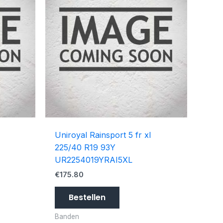
Uniroyal Rainsport 5 fr xl
225/40 R19 93Y
UR2254019YRAI5XL
€
175.80
Bestellen
Banden