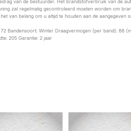
gedrag van de bestuurder. Het brandstofverbruik van de au
ning zal regelmatig gecontroleerd moeten worden om brands
is het van belang om u altijd te houden aan de aangegeven sn
dB: 72 Bandensoort: Winter Draagvermogen (per band): 88 
te: 205 Garantie: 2 jaar