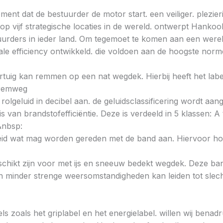
ent dat de bestuurder de motor start. een veiliger. plezieri
 vijf strategische locaties in de wereld. ontwerpt Hankoo
urders in ieder land. Om tegemoet te komen aan een wereld
e efficiency ontwikkeld. die voldoen aan de hoogste norme
voertuig kan remmen op een nat wegdek. Hierbij heeft het la
e remweg
 rolgeluid in decibel aan. de geluidsclassificering wordt aan
s van brandstofefficiëntie. Deze is verdeeld in 5 klassen: A t
&nbsp:
heid wat mag worden gereden met de band aan. Hiervoor hou
chikt zijn voor met ijs en sneeuw bedekt wegdek. Deze band
minder strenge weersomstandigheden kan leiden tot slechte
ls zoals het griplabel en het energielabel. willen wij bena