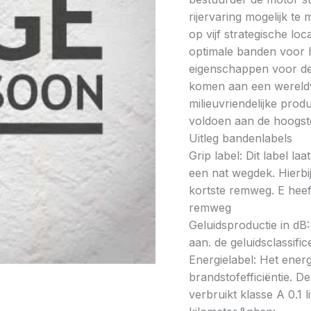
rijervaring mogelijk t
op vijf strategische lo
optimale banden voor h
eigenschappen voor de 
komen aan een wereldw
milieuvriendelijke prod
voldoen aan de hoogste
Uitleg bandenlabels
Grip label: Dit label l
een nat wegdek. Hierbij
kortste remweg. E heeft
remweg
Geluidsproductie in dB: 
aan. de geluidsclassifi
Energielabel: Het energ
brandstofefficiëntie. De
verbruikt klasse A 0.1 