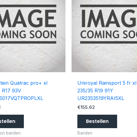
tein Quatrac pro+ xl
Uniroyal Rainsport 5 fr xl
0 R17 93V
235/35 R19 91Y
5017VQTPROPLXL
UR2353519YRAI5XL
1
€
155.62
stellen
Bestellen
son banden
Banden