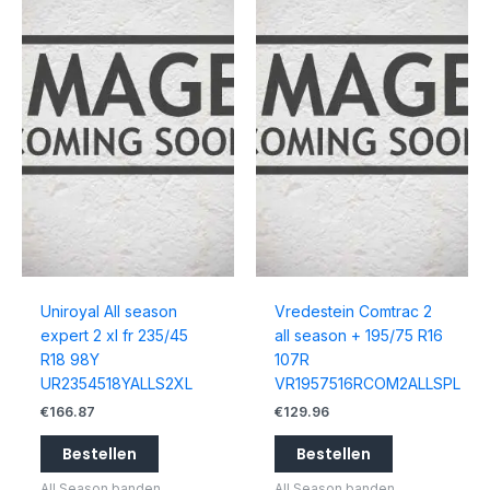
Uniroyal All season
Vredestein Comtrac 2
expert 2 xl fr 235/45
all season + 195/75 R16
R18 98Y
107R
UR2354518YALLS2XL
VR1957516RCOM2ALLSPL
€
166.87
€
129.96
Bestellen
Bestellen
All Season banden
All Season banden