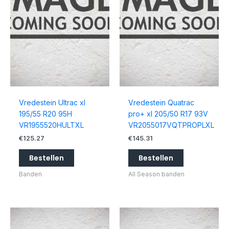
Vredestein Ultrac xl
Vredestein Quatrac
195/55 R20 95H
pro+ xl 205/50 R17 93V
VR1955520HULTXL
VR2055017VQTPROPLXL
€
125.27
€
145.31
Bestellen
Bestellen
Banden
All Season banden