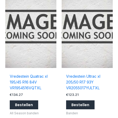
Vredestein Quatrac xl
Vredestein Ultrac xl
195/45 R16 84V
205/50 R17 93Y
VR1954516VQTXL
VR2055017YULTXL
€
134.27
€
123.21
Bestellen
Bestellen
All Season banden
Banden