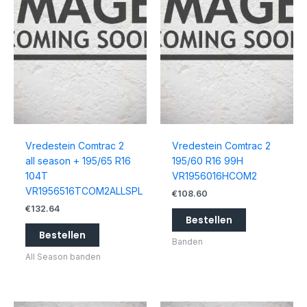
Vredestein Comtrac 2
Vredestein Comtrac 2
all season + 195/65 R16
195/60 R16 99H
104T
VR1956016HCOM2
VR1956516TCOM2ALLSPL
€
108.60
€
132.64
Bestellen
Bestellen
Banden
All Season banden