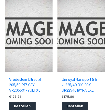
Vredestein Ultrac xl
Uniroyal Rainsport 5 fr
205/50 R17 93Y
xl 225/40 R19 93Y
VR2055017YULTXL
UR2254019YRAI5XL
€
123.21
€
175.80
Bestellen
Bestellen