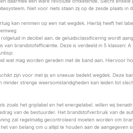
n daarmee een ware revolutie ontketende. Slecht enkele ja
iesysteem. Niet voor niets staan zij op de zesde plaats 
voertuig kan remmen op een nat wegdek. Hierbij heeft het la
e remweg
 rolgeluid in decibel aan. de geluidsclassificering wordt aan
s van brandstofefficiëntie. Deze is verdeeld in 5 klassen: A t
&nbsp:
heid wat mag worden gereden met de band aan. Hiervoor hou
chikt zijn voor met ijs en sneeuw bedekt wegdek. Deze band
minder strenge weersomstandigheden kan leiden tot slechte
ls zoals het griplabel en het energielabel. willen wij bena
gedrag van de bestuurder. Het brandstofverbruik van de au
ning zal regelmatig gecontroleerd moeten worden om brands
is het van belang om u altijd te houden aan de aangegeven sn