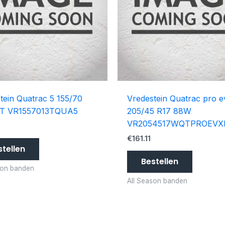
tein Quatrac 5 155/70
Vredestein Quatrac pro e
5T VR1557013TQUA5
205/45 R17 88W
VR2054517WQTPROEVX
4
€
161.11
stellen
Bestellen
son banden
All Season banden