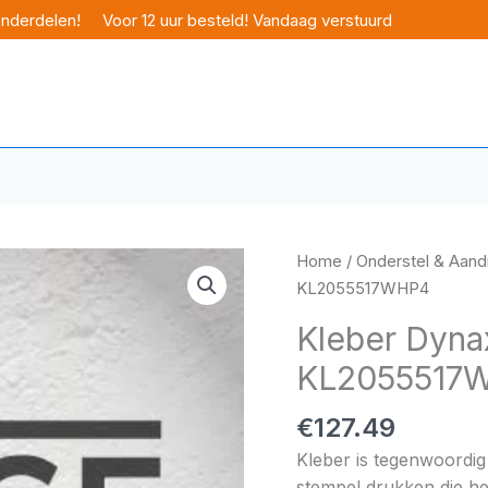
onderdelen!
Voor 12 uur besteld! Vandaag verstuurd
Home
/
Onderstel & Aandr
KL2055517WHP4
Kleber Dyna
KL2055517
€
127.49
Kleber is tegenwoordig 
stempel drukken die het