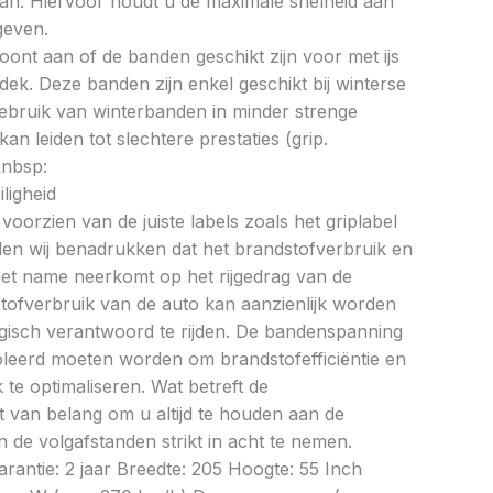
an. Hiervoor houdt u de maximale snelheid aan
geven.
oont aan of de banden geschikt zijn voor met ijs
k. Deze banden zijn enkel geschikt bij winterse
ebruik van winterbanden in minder strenge
 leiden tot slechtere prestaties (grip.
&nbsp:
ligheid
oorzien van de juiste labels zoals het griplabel
illen wij benadrukken dat het brandstofverbruik en
met name neerkomt op het rijgedrag van de
tofverbruik van de auto kan aanzienlijk worden
gisch verantwoord te rijden. De bandenspanning
oleerd moeten worden om brandstofefficiëntie en
te optimaliseren. Wat betreft de
et van belang om u altijd te houden aan de
 de volgafstanden strikt in acht te nemen.
antie: 2 jaar Breedte: 205 Hoogte: 55 Inch