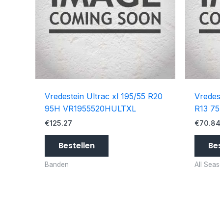
Vredestein Ultrac xl 195/55 R20
Vredes
95H VR1955520HULTXL
R13 7
€
125.27
€
70.8
Bestellen
Be
Banden
All Sea