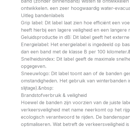
band (zonder binnenband) wisten te ontwikkelen e
ontwikkelen. een zeer hoogwaardig water-evacuat
Uitleg bandenlabels
Grip label: Dit label laat zien hoe efficiënt een 
heeft hierbij een lagere veiligheid en een langer
Geluidsproductie in dB: Dit label geeft het externe
Energielabel: Het energielabel is ingedeeld op basi
dan een band met de klasse B per 100 kilometer.
Snelheidsindex: Dit label geeft de maximale snel
opgegeven.
Sneeuwlogo: Dit label toont aan of de banden ges
omstandigheden. Het gebruik van winterbanden in 
slijtage).&nbsp:
Brandstofverbruik & veiligheid
Hoewel de banden zijn voorzien van de juiste labe
verkeersveiligheid met name neerkomt op het rij
ecologisch verantwoord te rijden. De bandenspan
optimaliseren. Wat betreft de verkeersveiligheid 