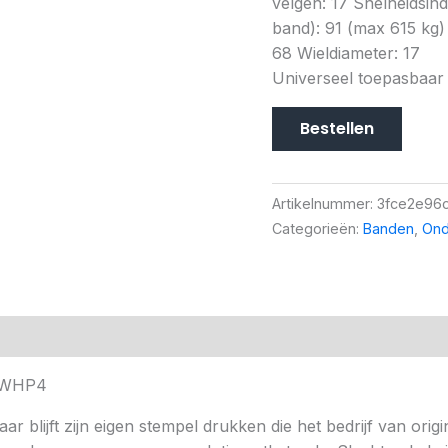
velgen: 17 Snelheidsi
band): 91 (max 615 kg) 
68 Wieldiameter: 17
Universeel toepasbaar
Bestellen
Artikelnummer:
3fce2e96
Categorieën:
Banden
,
Ond
17WHP4
 blijft zijn eigen stempel drukken die het bedrijf van origi