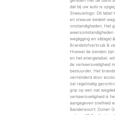
gereden met de band a
dat bij uw auto is opge
Sneeuwlogo: Dit label t
en sneeuw bedekt wegde
omstandigheden. Het g
weersomstandigheden kan
wegligging en slijtage).
Brandstofverbruik & vei
Hoewel de banden zijn v
en het energielabel. w
de verkeersveiligheid 
bestuurder. Het brands
verminderd door ecolo
zal regelmatig gecontr
grip op een nat wegdek 
verkeersveiligheid is h
aangegeven snelheid en
Bandensoort: Zomer Gar