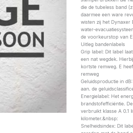
die de tubeless band (
daarmee een ware revol
wisten zij het Dynaxer
water-evacuatiesysteem.
de voorkeurstop van 
Uitleg bandenlabels
Grip label: Dit label l
een nat wegdek. Hierbij
kortste remweg. E heeft
remweg
Geluidsproductie in dB: 
aan. de geluidsclassifi
Energielabel: Het energ
brandstofefficiëntie. De
verbruikt klasse A 0.1 
kilometer.&nbsp:
Snelheidsindex: Dit la