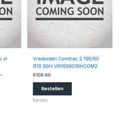
v xl
Vredestein Comtrac 2 195/60
R16 99H VR1956016HCOM2
L
€
108.60
Bestellen
Banden