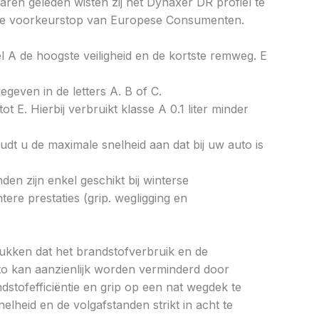
ren geleden wisten zij het Dynaxer DR profiel te
in de voorkeurstop van Europese Consumenten.
bel A de hoogste veiligheid en de kortste remweg. E
gegeven in de letters A. B of C.
ot E. Hierbij verbruikt klasse A 0.1 liter minder
dt u de maximale snelheid aan dat bij uw auto is
en zijn enkel geschikt bij winterse
re prestaties (grip. wegligging en
drukken dat het brandstofverbruik en de
to kan aanzienlijk worden verminderd door
tofefficiëntie en grip op een nat wegdek te
elheid en de volgafstanden strikt in acht te