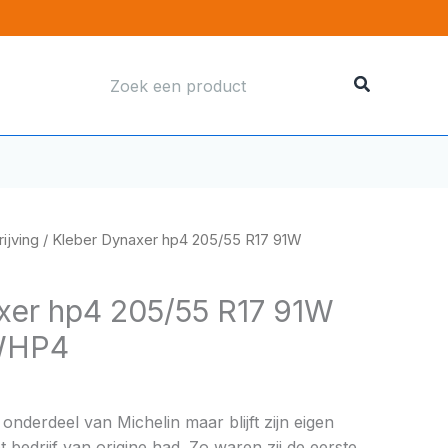
Zoeken
naar:
ijving
/ Kleber Dynaxer hp4 205/55 R17 91W
xer hp4 205/55 R17 91W
WHP4
onderdeel van Michelin maar blijft zijn eigen
 bedrijf van origine had. Zo waren zij de eerste